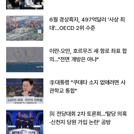
우려
6월 경상흑자, 497억달러 '사상 최
대'…OECD 2위 수준
이란·오만, 호르무즈 새 항로 좌표 합
의…"전면 개방은 아냐"
李대통령 "쿠데타 소지 없애려면 사
관학교 통합"
與 전당대회 2차 토론회…'탈당 의혹
·신천지 당원 가입 논란' 공방