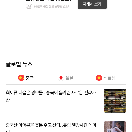
글로벌 뉴스
중국
일본
베트남
희토류 다음은 광모듈…중국이 움켜쥔 새로운 전략자
산
중국산 에어콘을 웃돈 주고 산다...유럽 열광시킨 메이