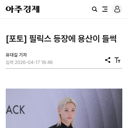
로
아
그
검
전
주
인
색
체
경
메
제
뉴
[포토] 필릭스 등장에 용산이 들썩
유대길 기자
공
텍
입력 2026-04-17 18:48
유
스
트
크
기