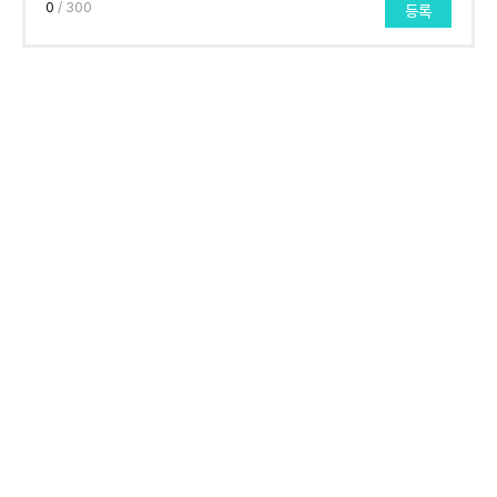
0
/ 300
등록