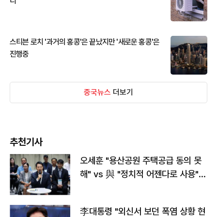
디
스티븐 로치 '과거의 홍콩'은 끝났지만 '새로운 홍콩'은
진행중
중국뉴스
더보기
추천기사
오세훈 "용산공원 주택공급 동의 못
해" vs 與 "정치적 어젠다로 사용"
맞불
李대통령 "외신서 보던 폭염 상황 현