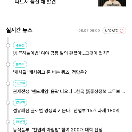
파트서 숨진 채 발견
실시간 뉴스
08.07 06:09
UPDATE
4분전
與 "'하늘이법' 여야 공동 발의 괜찮아…그것이 협치"
9분전
'캐시딜' 캐시워크 돈 버는 퀴즈, 정답은?
14분전
관세전쟁 '엔드게임' 윤곽 나오나…한국 新통상정책 교두보 활
용해야
17분전
섬유패션 글로벌 경쟁력 키운다…산업부 15개 과제 180억 지
원
18분전
농식품부, '천원의 아침밥' 참여 200개 대학 선정