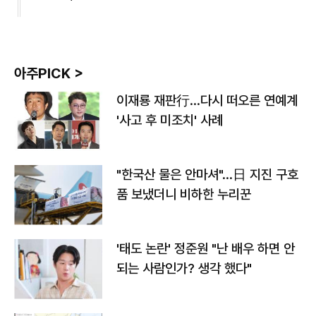
아주PICK >
이재룡 재판行…다시 떠오른 연예계
'사고 후 미조치' 사례
"한국산 물은 안마셔"…日 지진 구호
품 보냈더니 비하한 누리꾼
'태도 논란' 정준원 "난 배우 하면 안
되는 사람인가? 생각 했다"