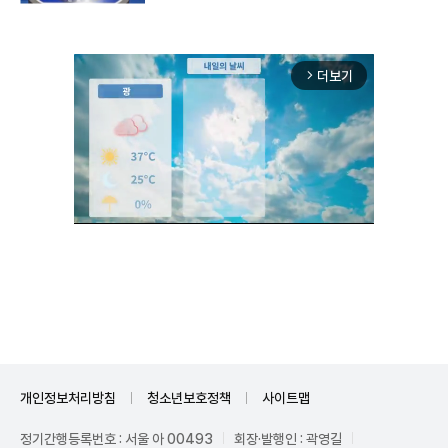
더보기
arrow_forward_ios
Unmute
개인정보처리방침
청소년보호정책
사이트맵
정기간행등록번호 : 서울 아 00493
회장·발행인 : 곽영길