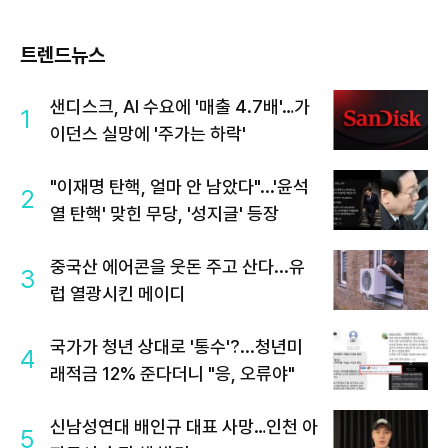
트렌드뉴스
샌디스크, AI 수요에 '매출 4.7배'…가
1
이던스 실망에 '주가는 하락'
"이재명 탄핵, 얼마 안 남았다"...'윤석
2
열 탄핵' 맞힌 무당, '성지글' 등장
중국산 에어콘을 웃돈 주고 산다...유
3
럽 열광시킨 메이디
국가가 청년 상대로 '통수'?...청년미
4
래적금 12% 준다더니 "응, 오류야"
신남성연대 배인규 대표 사망…인천 아
5