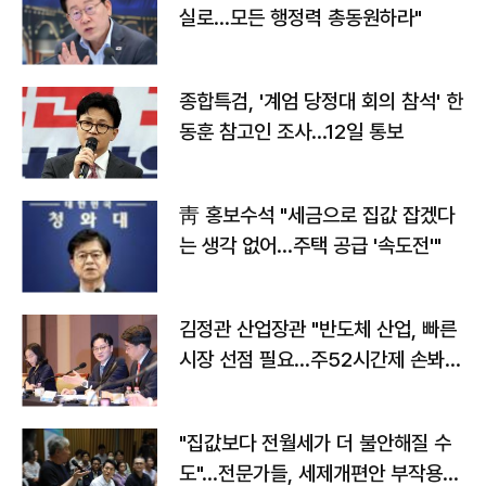
실로…모든 행정력 총동원하라"
종합특검, '계엄 당정대 회의 참석' 한
동훈 참고인 조사...12일 통보
靑 홍보수석 "세금으로 집값 잡겠다
는 생각 없어…주택 공급 '속도전'"
김정관 산업장관 "반도체 산업, 빠른
시장 선점 필요…주52시간제 손봐
야"
"집값보다 전월세가 더 불안해질 수
도"…전문가들, 세제개편안 부작용