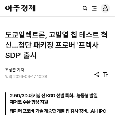
로
아
그
검
전
주
인
색
체
경
메
제
뉴
도쿄일렉트론, 고발열 칩 테스트 혁
신…첨단 패키징 프로버 '프렉사
SDP' 출시
조성준 기자
공
텍
입력 2026-04-17 10:38
유
스
트
크
기
2.5D/3D 패키징 전 KGD 선별 특화…능동형 발열
제어로 수율 향상 지원
웨이퍼 프로버 기술 계승한 개별 칩 검사 장비…AI·HPC