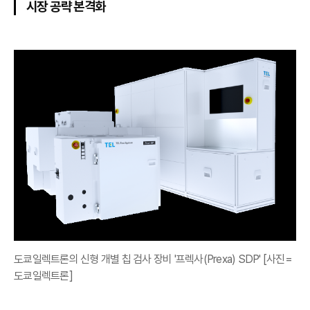
시장 공략 본격화
도쿄일렉트론의 신형 개별 칩 검사 장비 '프렉사(Prexa) SDP' [사진=
도쿄일렉트론]