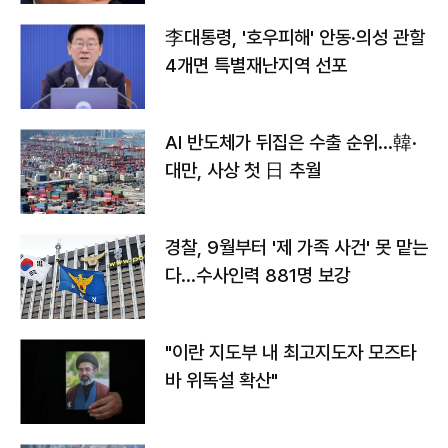
李대통령, '호우피해' 안동·의성 관할
4개면 특별재난지역 선포
AI 반도체가 뒤집은 수출 순위…韓·
대만, 사상 첫 日 추월
경찰, 9월부터 '제 가족 사건' 못 맡는
다…수사인력 881명 보강
"이란 지도부 내 최고지도자 모즈타
바 위독설 확산"