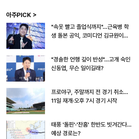
아주PICK >
"속옷 빨고 졸업식까지"…근육병 학
생 돌본 공익, 코미디언 김규원이었
다
"경솔한 언행 깊이 반성"…고개 숙인
신동엽, 무슨 일이길래?
프로야구, 주말까지 전 경기 취소…
11일 재개·오후 7시 경기 시작
태풍 '돌핀'·'찬홈' 한반도 빗겨간다…
예상 경로는?