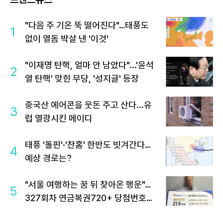
"다음 주 기온 뚝 떨어진다"…태풍도
1
없이 열돔 박살 낸 '이것'
"이재명 탄핵, 얼마 안 남았다"...'윤석
2
열 탄핵' 맞힌 무당, '성지글' 등장
중국산 에어콘을 웃돈 주고 산다...유
3
럽 열광시킨 메이디
태풍 '돌핀'·'찬홈' 한반도 빗겨간다…
4
예상 경로는?
"서울 여행하는 꿈 뒤 찾아온 행운"…
5
327회차 연금복권720+ 당첨번호조
회 주목