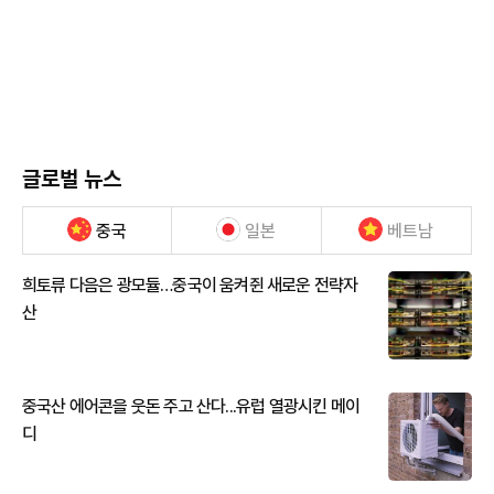
글로벌 뉴스
중국
일본
베트남
희토류 다음은 광모듈…중국이 움켜쥔 새로운 전략자
산
중국산 에어콘을 웃돈 주고 산다...유럽 열광시킨 메이
디