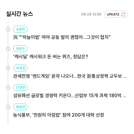
실시간 뉴스
08.08 13:36
UPDATE
4분전
與 "'하늘이법' 여야 공동 발의 괜찮아…그것이 협치"
9분전
'캐시딜' 캐시워크 돈 버는 퀴즈, 정답은?
14분전
관세전쟁 '엔드게임' 윤곽 나오나…한국 新통상정책 교두보 활
용해야
17분전
섬유패션 글로벌 경쟁력 키운다…산업부 15개 과제 180억 지
원
18분전
농식품부, '천원의 아침밥' 참여 200개 대학 선정