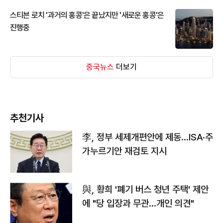
스티븐 로치 '과거의 홍콩'은 끝났지만 '새로운 홍콩'은
진행중
중국뉴스
더보기
추천기사
李, 정부 세제개편안에 제동…ISA·주
가누르기안 재검토 지시
與, 황희 '폐기 버스 청년 주택' 제안
에 "당 입장과 무관…개인 의견"