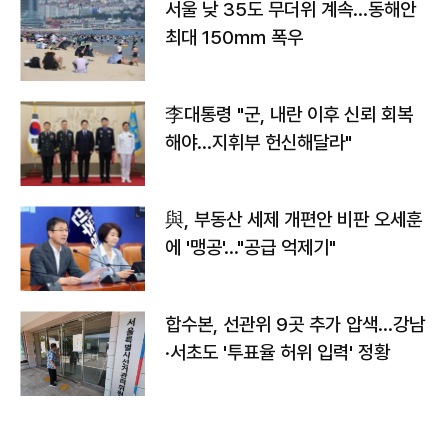
서울 낮 35도 무더위 계속…동해안
최대 150㎜ 폭우
李대통령 "군, 내란 이후 신뢰 회복
해야…지휘부 헌신해달라"
與, 부동산 세제 개편안 비판 오세훈
에 '맹공'…"공급 억제기"
합수본, 선관위 9곳 추가 압색…강남
·서초도 '투표율 허위 입력' 정황