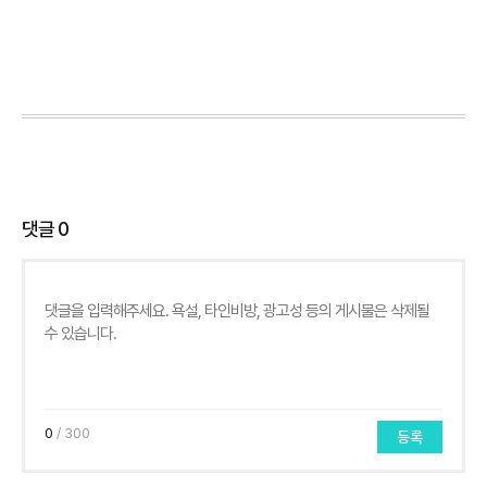
댓글
0
0
/ 300
등록