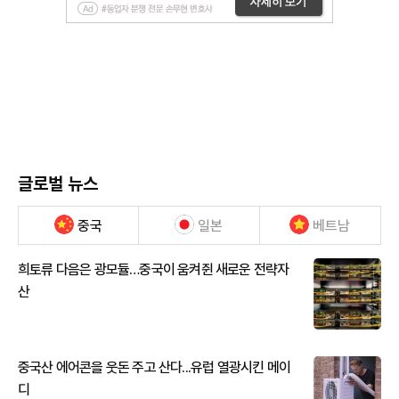
글로벌 뉴스
중국
일본
베트남
희토류 다음은 광모듈…중국이 움켜쥔 새로운 전략자
산
중국산 에어콘을 웃돈 주고 산다...유럽 열광시킨 메이
디