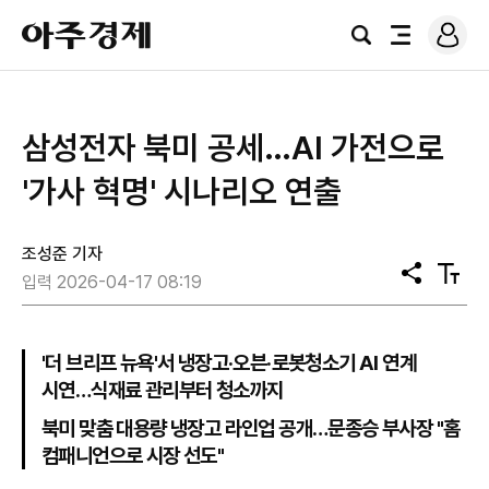
로
아
그
검
전
주
인
색
체
경
메
제
뉴
삼성전자 북미 공세…AI 가전으로
'가사 혁명' 시나리오 연출
조성준 기자
공
텍
입력 2026-04-17 08:19
유
스
트
크
기
'더 브리프 뉴욕'서 냉장고·오븐·로봇청소기 AI 연계
시연…식재료 관리부터 청소까지
북미 맞춤 대용량 냉장고 라인업 공개…문종승 부사장 "홈
컴패니언으로 시장 선도"