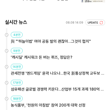
회 주목
실시간 뉴스
08.08 14:09
UPDATE
4분전
與 "'하늘이법' 여야 공동 발의 괜찮아…그것이 협치"
9분전
'캐시딜' 캐시워크 돈 버는 퀴즈, 정답은?
14분전
관세전쟁 '엔드게임' 윤곽 나오나…한국 新통상정책 교두보 활
용해야
17분전
섬유패션 글로벌 경쟁력 키운다…산업부 15개 과제 180억 지
원
18분전
농식품부, '천원의 아침밥' 참여 200개 대학 선정