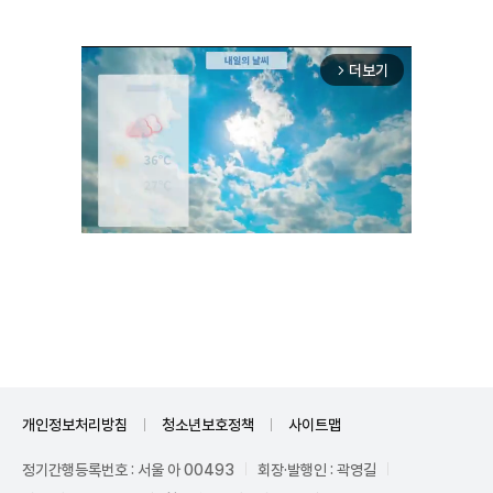
더보기
arrow_forward_ios
Unmute
개인정보처리방침
청소년보호정책
사이트맵
정기간행등록번호 : 서울 아 00493
회장·발행인 : 곽영길