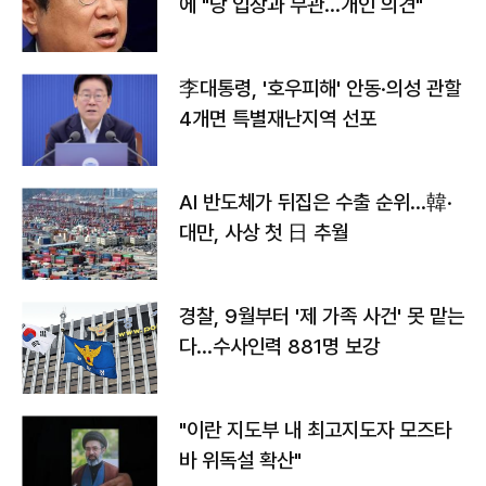
에 "당 입장과 무관…개인 의견"
李대통령, '호우피해' 안동·의성 관할
4개면 특별재난지역 선포
AI 반도체가 뒤집은 수출 순위…韓·
대만, 사상 첫 日 추월
경찰, 9월부터 '제 가족 사건' 못 맡는
다…수사인력 881명 보강
"이란 지도부 내 최고지도자 모즈타
바 위독설 확산"