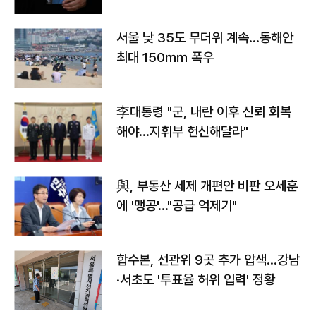
서울 낮 35도 무더위 계속…동해안
최대 150㎜ 폭우
李대통령 "군, 내란 이후 신뢰 회복
해야…지휘부 헌신해달라"
與, 부동산 세제 개편안 비판 오세훈
에 '맹공'…"공급 억제기"
합수본, 선관위 9곳 추가 압색…강남
·서초도 '투표율 허위 입력' 정황