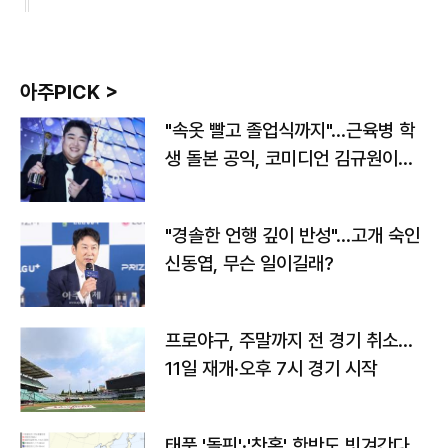
아주PICK >
"속옷 빨고 졸업식까지"…근육병 학
생 돌본 공익, 코미디언 김규원이었
다
"경솔한 언행 깊이 반성"…고개 숙인
신동엽, 무슨 일이길래?
프로야구, 주말까지 전 경기 취소…
11일 재개·오후 7시 경기 시작
태풍 '돌핀'·'찬홈' 한반도 빗겨간다…