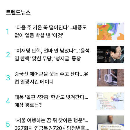
트렌드뉴스
"다음 주 기온 뚝 떨어진다"…태풍도
1
없이 열돔 박살 낸 '이것'
"이재명 탄핵, 얼마 안 남았다"...'윤석
2
열 탄핵' 맞힌 무당, '성지글' 등장
중국산 에어콘을 웃돈 주고 산다...유
3
럽 열광시킨 메이디
태풍 '돌핀'·'찬홈' 한반도 빗겨간다…
4
예상 경로는?
"서울 여행하는 꿈 뒤 찾아온 행운"…
5
327회차 연금복권720+ 당첨번호조