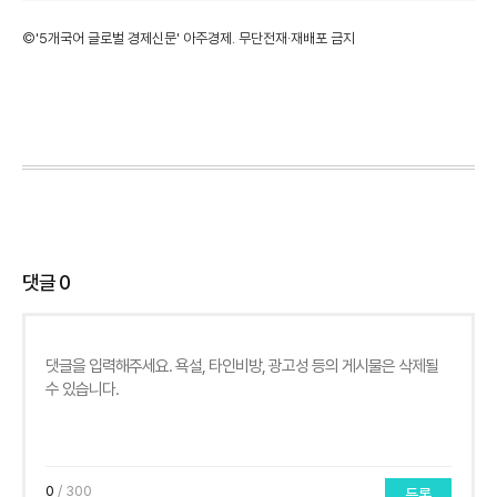
©'5개국어 글로벌 경제신문' 아주경제. 무단전재·재배포 금지
댓글
0
0
/ 300
등록