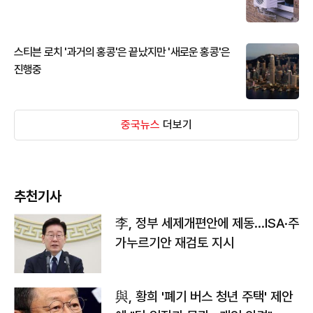
스티븐 로치 '과거의 홍콩'은 끝났지만 '새로운 홍콩'은
진행중
중국뉴스
더보기
추천기사
李, 정부 세제개편안에 제동…ISA·주
가누르기안 재검토 지시
與, 황희 '폐기 버스 청년 주택' 제안