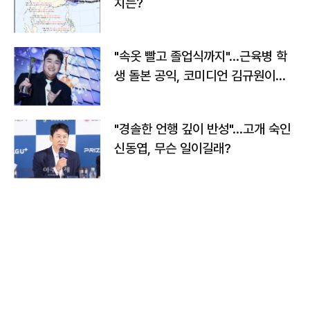
치는?
"속옷 빨고 졸업식까지"…근육병 학
생 돌본 공익, 코미디언 김규원이었
다
"경솔한 언행 깊이 반성"…고개 숙인
신동엽, 무슨 일이길래?