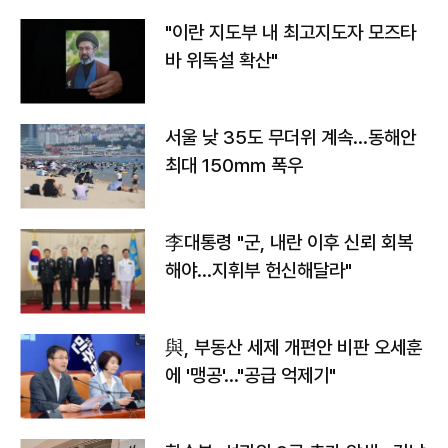
"이란 지도부 내 최고지도자 모즈타
바 위독설 확산"
서울 낮 35도 무더위 계속…동해안
최대 150㎜ 폭우
李대통령 "군, 내란 이후 신뢰 회복
해야…지휘부 헌신해달라"
與, 부동산 세제 개편안 비판 오세훈
에 '맹공'…"공급 억제기"