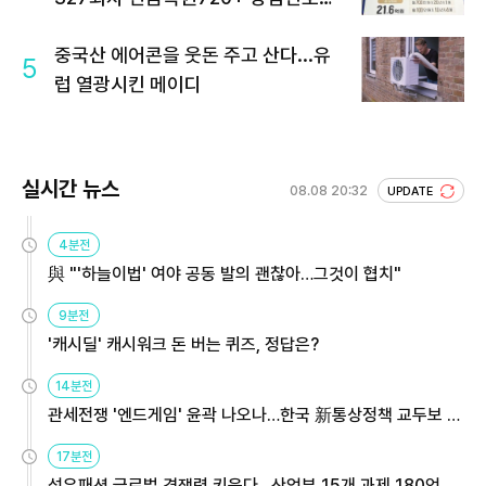
회 주목
중국산 에어콘을 웃돈 주고 산다...유
5
럽 열광시킨 메이디
실시간 뉴스
08.08 20:32
UPDATE
4분전
與 "'하늘이법' 여야 공동 발의 괜찮아…그것이 협치"
9분전
'캐시딜' 캐시워크 돈 버는 퀴즈, 정답은?
14분전
관세전쟁 '엔드게임' 윤곽 나오나…한국 新통상정책 교두보 활
용해야
17분전
섬유패션 글로벌 경쟁력 키운다…산업부 15개 과제 180억 지