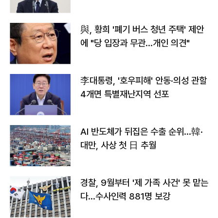
與, 황희 '폐기 버스 청년 주택' 제안
에 "당 입장과 무관…개인 의견"
李대통령, '호우피해' 안동·의성 관할
4개면 특별재난지역 선포
AI 반도체가 뒤집은 수출 순위…韓·
대만, 사상 첫 日 추월
경찰, 9월부터 '제 가족 사건' 못 맡는
다…수사인력 881명 보강