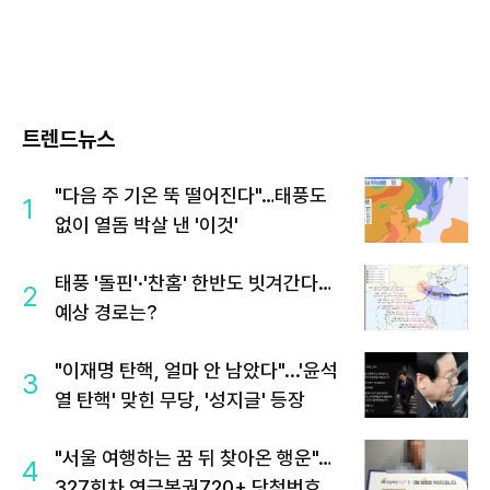
트렌드뉴스
"다음 주 기온 뚝 떨어진다"…태풍도
1
없이 열돔 박살 낸 '이것'
태풍 '돌핀'·'찬홈' 한반도 빗겨간다…
2
예상 경로는?
"이재명 탄핵, 얼마 안 남았다"...'윤석
3
열 탄핵' 맞힌 무당, '성지글' 등장
"서울 여행하는 꿈 뒤 찾아온 행운"…
4
327회차 연금복권720+ 당첨번호조