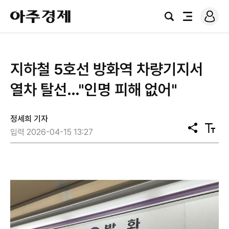
로
아
그
검
전
주
인
색
체
경
메
제
뉴
지하철 5호선 방화역 차량기지서
열차 탈선…"인명 피해 없어"
정세희 기자
공
텍
입력 2026-04-15 13:27
유
스
트
크
기