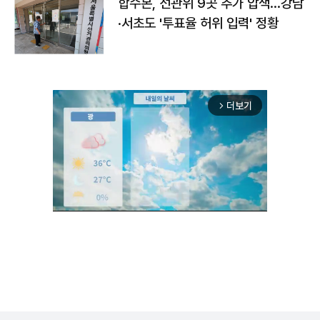
합수본, 선관위 9곳 추가 압색…강남
·서초도 '투표율 허위 입력' 정황
더보기
arrow_forward_ios
Unmute