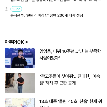
원
18분전
농식품부, '천원의 아침밥' 참여 200개 대학 선정
아주PICK >
임영웅, 데뷔 10주년…"난 늘 부족한
사람이었다"
"광고주들이 찾아줘"…진태현, '이숙
캠' 하차 후 근황 공개
13호 태풍 '돌핀'·15호 '찬홈' 현재 위