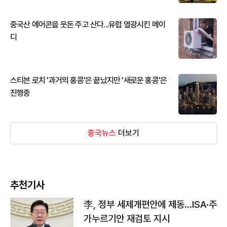
중국산 에어콘을 웃돈 주고 산다...유럽 열광시킨 메이
디
스티븐 로치 '과거의 홍콩'은 끝났지만 '새로운 홍콩'은
진행중
중국뉴스
더보기
추천기사
李, 정부 세제개편안에 제동…ISA·주
가누르기안 재검토 지시