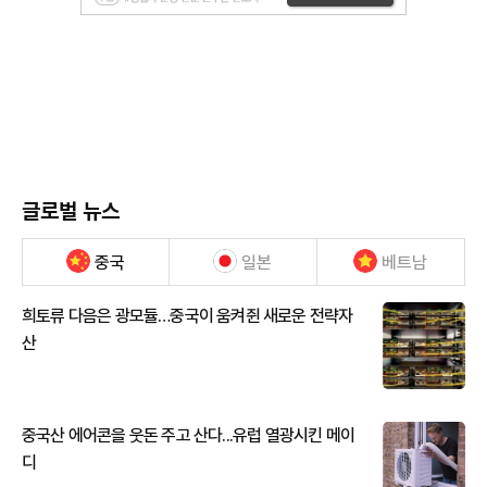
글로벌 뉴스
중국
일본
베트남
희토류 다음은 광모듈…중국이 움켜쥔 새로운 전략자
산
중국산 에어콘을 웃돈 주고 산다...유럽 열광시킨 메이
디