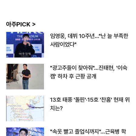
아주PICK >
임영웅, 데뷔 10주년…"난 늘 부족한
사람이었다"
"광고주들이 찾아줘"…진태현, '이숙
캠' 하차 후 근황 공개
13호 태풍 '돌핀'·15호 '찬홈' 현재 위
치는?
"속옷 빨고 졸업식까지"…근육병 학