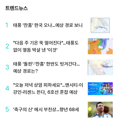
트렌드뉴스
1
태풍 '찬홈' 한국 오나…예상 경로 보니
"다음 주 기온 뚝 떨어진다"…태풍도
2
없이 열돔 박살 낸 '이것'
태풍 '돌핀'·'찬홈' 한반도 빗겨간다…
3
예상 경로는?
"오늘 저녁 상암 피하세요"…맨시티·이
4
강인·리센느 뜬다, 6호선 혼잡 예상
5
'축구의 신' 메시 부친상…향년 68세