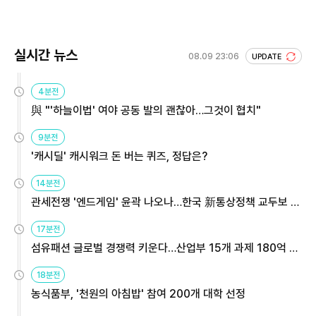
실시간 뉴스
08.09 23:06
UPDATE
4분전
與 "'하늘이법' 여야 공동 발의 괜찮아…그것이 협치"
9분전
'캐시딜' 캐시워크 돈 버는 퀴즈, 정답은?
14분전
관세전쟁 '엔드게임' 윤곽 나오나…한국 新통상정책 교두보 활
용해야
17분전
섬유패션 글로벌 경쟁력 키운다…산업부 15개 과제 180억 지
원
18분전
농식품부, '천원의 아침밥' 참여 200개 대학 선정