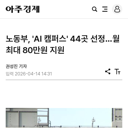
로
아
그
검
전
주
인
색
체
경
메
제
뉴
노동부, 'AI 캠퍼스' 44곳 선정…월
최대 80만원 지원
권성진 기자
공
텍
입력 2026-04-14 14:31
유
스
트
크
기