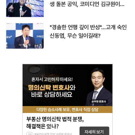
생 돌본 공익, 코미디언 김규원이었
다
"경솔한 언행 깊이 반성"…고개 숙인
신동엽, 무슨 일이길래?