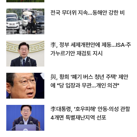
전국 무더위 지속…동해안 강한 비
李, 정부 세제개편안에 제동…ISA·주
가누르기안 재검토 지시
與, 황희 '폐기 버스 청년 주택' 제안
에 "당 입장과 무관…개인 의견"
李대통령, '호우피해' 안동·의성 관할
4개면 특별재난지역 선포