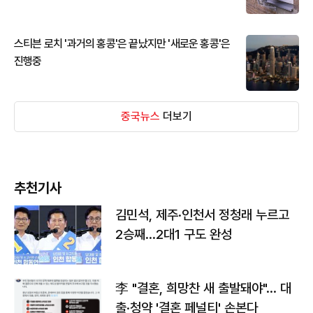
스티븐 로치 '과거의 홍콩'은 끝났지만 '새로운 홍콩'은
진행중
중국뉴스
더보기
추천기사
김민석, 제주·인천서 정청래 누르고
2승째…2대1 구도 완성
李 "결혼, 희망찬 새 출발돼야"… 대
출·청약 '결혼 페널티' 손본다