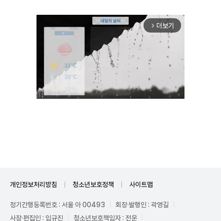
더보기
arrow_forward_ios
Unmute
개인정보처리방침
청소년보호정책
사이트맵
정기간행등록번호 : 서울 아 00493
회장·발행인 : 곽영길
사장·편집인 : 임규진
청소년보호책임자 : 전운