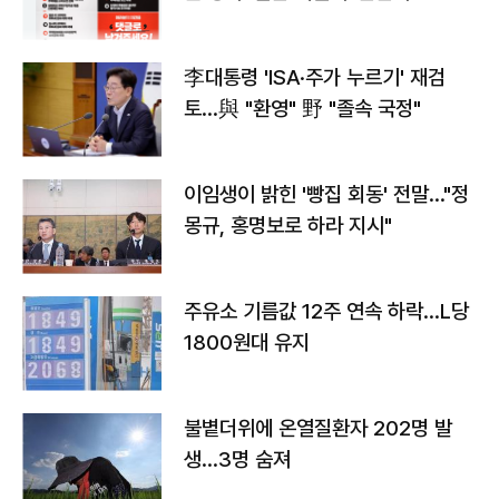
李대통령 'ISA·주가 누르기' 재검
토…與 "환영" 野 "졸속 국정"
이임생이 밝힌 '빵집 회동' 전말…"정
몽규, 홍명보로 하라 지시"
주유소 기름값 12주 연속 하락…L당
1800원대 유지
불볕더위에 온열질환자 202명 발
생…3명 숨져