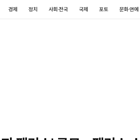
경제
정치
사회·전국
국제
포토
문화·연예