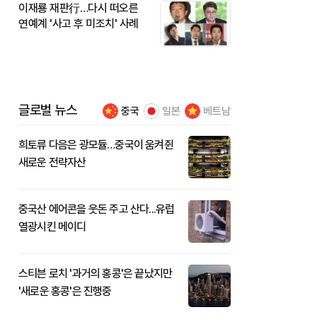
이재룡 재판行…다시 떠오른
연예계 '사고 후 미조치' 사례
글로벌 뉴스
중국
일본
베트남
희토류 다음은 광모듈…중국이 움켜쥔
새로운 전략자산
중국산 에어콘을 웃돈 주고 산다...유럽
열광시킨 메이디
스티븐 로치 '과거의 홍콩'은 끝났지만
'새로운 홍콩'은 진행중