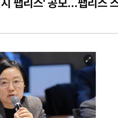
린지 팹리스' 공모…팹리스 
이
미
지
확
대