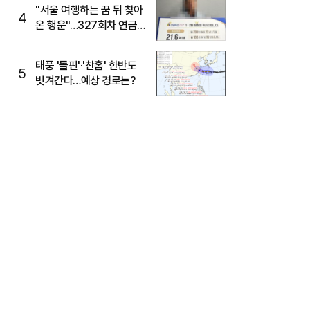
"서울 여행하는 꿈 뒤 찾아
4
온 행운"…327회차 연금
복권720+ 당첨번호조회
주목
태풍 '돌핀'·'찬홈' 한반도
5
빗겨간다…예상 경로는?