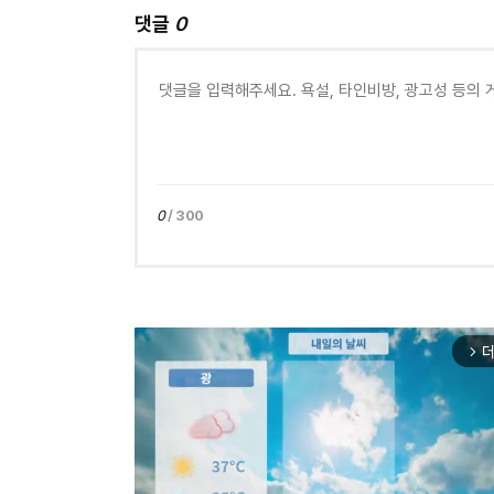
댓글
0
0
/ 300
더
arrow_forward_ios