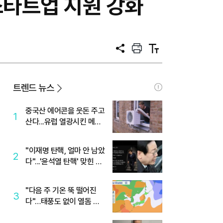
스타트업 지원 강화
공
프
텍
유
린
스
트
트
크
기
트렌드 뉴스
중국산 에어콘을 웃돈 주고
1
산다...유럽 열광시킨 메이
디
"이재명 탄핵, 얼마 안 남았
2
다"...'윤석열 탄핵' 맞힌 무
당, '성지글' 등장
"다음 주 기온 뚝 떨어진
3
다"…태풍도 없이 열돔 박
살 낸 '이것'