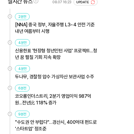
실시간 뉴스
08.07 16:23
UPDATE
2분전
[NNA] 중국 정부, 자율주행 L3~4 안전 기준
내년 여름부터 시행
4분전
신용한표 '현장형 청년인턴 사업' 프로젝트...청
년 꿈 펼칠 기회 지속 확장
4분전
두나무, 경찰청 압수 가상자산 보관사업 수주
6분전
코오롱인더스트리, 2분기 영업이익 987억
원...전년比 118% 증가
9분전
"수도권 안 부럽다"…경산시, 400억대 펀드로
'스타트업' 정조준