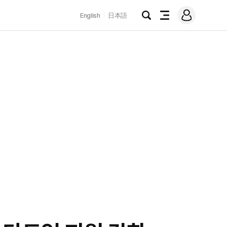
로
English
日本語
그
검
전
인
색
체
메
뉴