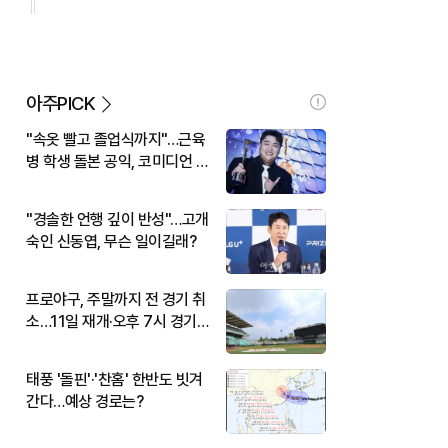
아주PICK
"속옷 빨고 졸업식까지"…근육
병 학생 돌본 공익, 코미디언 김
규원이었다
"경솔한 언행 깊이 반성"…고개
숙인 신동엽, 무슨 일이길래?
프로야구, 주말까지 전 경기 취
소…11일 재개·오후 7시 경기
시작
태풍 '돌핀'·'찬홈' 한반도 빗겨
간다…예상 경로는?