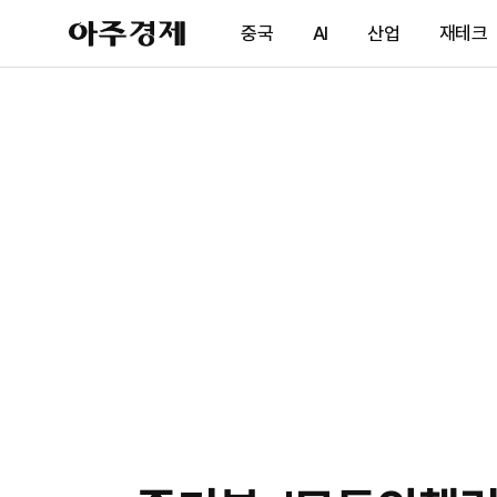
아
중국
AI
산업
재테크
주
경
제