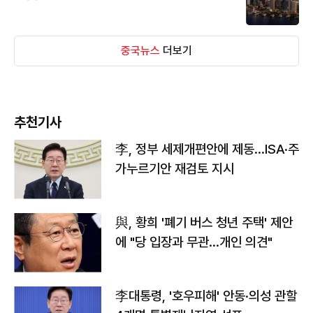
중국뉴스
더보기
추천기사
李, 정부 세제개편안에 제동…ISA·주
가누르기안 재검토 지시
與, 황희 '폐기 버스 청년 주택' 제안
에 "당 입장과 무관…개인 의견"
李대통령, '호우피해' 안동·의성 관할