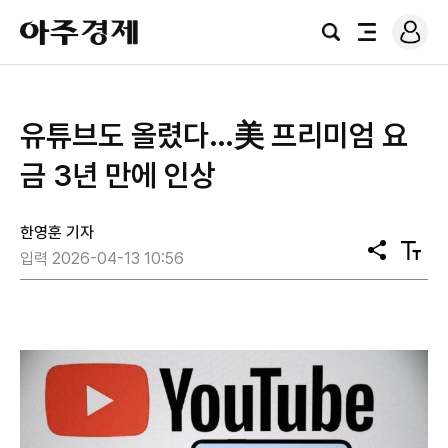
로
아
그
검
전
주
인
색
체
경
메
제
뉴
유튜브도 올렸다…美 프리미엄 요
금 3년 만에 인상
한영훈 기자
공
텍
입력 2026-04-13 10:56
유
스
트
크
기