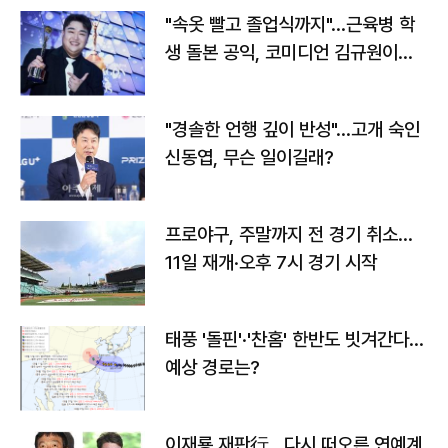
"속옷 빨고 졸업식까지"…근육병 학
생 돌본 공익, 코미디언 김규원이었
다
"경솔한 언행 깊이 반성"…고개 숙인
신동엽, 무슨 일이길래?
프로야구, 주말까지 전 경기 취소…
11일 재개·오후 7시 경기 시작
태풍 '돌핀'·'찬홈' 한반도 빗겨간다…
예상 경로는?
이재룡 재판行…다시 떠오른 연예계