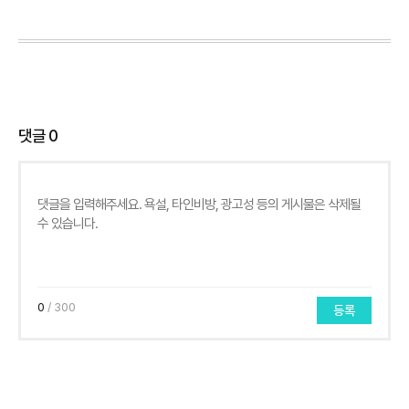
댓글
0
0
/ 300
등록