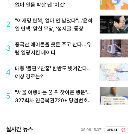
1
없이 열돔 박살 낸 '이것'
"이재명 탄핵, 얼마 안 남았다"...'윤석
2
열 탄핵' 맞힌 무당, '성지글' 등장
중국산 에어콘을 웃돈 주고 산다...유
3
럽 열광시킨 메이디
태풍 '돌핀'·'찬홈' 한반도 빗겨간다…
4
예상 경로는?
"서울 여행하는 꿈 뒤 찾아온 행운"…
5
327회차 연금복권720+ 당첨번호조
회 주목
실시간 뉴스
08.08 15:37
UPDATE