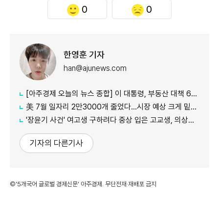
0
0
한영훈 기자
han@ajunews.com
[아주경제 오늘의 뉴스 종합] 이 대통령, 부동산 대책 6시간 점검…"기존 방식 벗어나 과감히 실행" 外
美 7월 일자리 2만3000개 줄었다…시장 예상 크게 밑돈 '고용 쇼크'
'장윤기 사건' 여고생 구하려다 중상 입은 고교생, 의상자 인정
기자의 다른기사
©'5개국어 글로벌 경제신문' 아주경제. 무단전재·재배포 금지