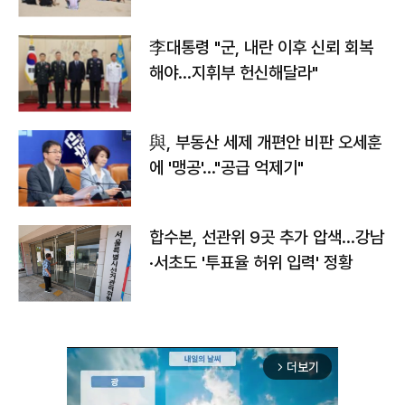
李대통령 "군, 내란 이후 신뢰 회복
해야…지휘부 헌신해달라"
與, 부동산 세제 개편안 비판 오세훈
에 '맹공'…"공급 억제기"
합수본, 선관위 9곳 추가 압색…강남
·서초도 '투표율 허위 입력' 정황
더보기
arrow_forward_ios