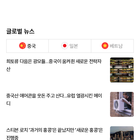
글로벌 뉴스
중국
일본
베트남
희토류 다음은 광모듈…중국이 움켜쥔 새로운 전략자
산
중국산 에어콘을 웃돈 주고 산다...유럽 열광시킨 메이
디
스티븐 로치 '과거의 홍콩'은 끝났지만 '새로운 홍콩'은
진행중