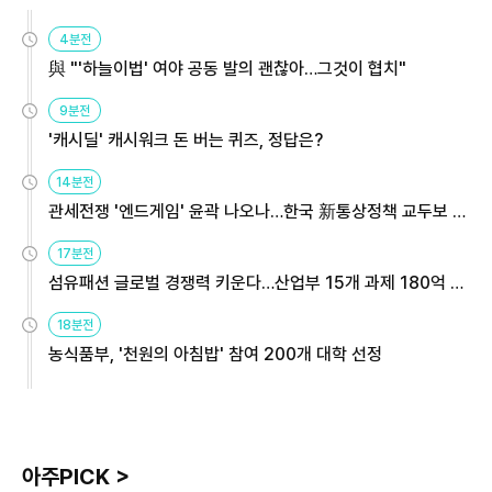
4분전
與 "'하늘이법' 여야 공동 발의 괜찮아…그것이 협치"
9분전
'캐시딜' 캐시워크 돈 버는 퀴즈, 정답은?
14분전
관세전쟁 '엔드게임' 윤곽 나오나…한국 新통상정책 교두보 활
용해야
17분전
섬유패션 글로벌 경쟁력 키운다…산업부 15개 과제 180억 지
원
18분전
농식품부, '천원의 아침밥' 참여 200개 대학 선정
아주PICK >