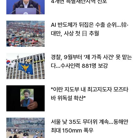
4개면 특별재난지역 선포
AI 반도체가 뒤집은 수출 순위…韓·
대만, 사상 첫 日 추월
경찰, 9월부터 '제 가족 사건' 못 맡는
다…수사인력 881명 보강
"이란 지도부 내 최고지도자 모즈타
바 위독설 확산"
서울 낮 35도 무더위 계속…동해안
최대 150㎜ 폭우