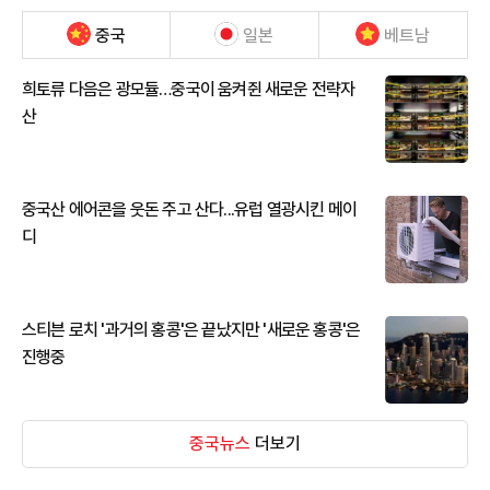
중국
일본
베트남
희토류 다음은 광모듈…중국이 움켜쥔 새로운 전략자
산
중국산 에어콘을 웃돈 주고 산다...유럽 열광시킨 메이
디
스티븐 로치 '과거의 홍콩'은 끝났지만 '새로운 홍콩'은
진행중
중국뉴스
더보기