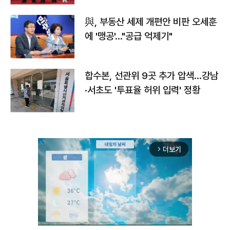
與, 부동산 세제 개편안 비판 오세훈
에 '맹공'…"공급 억제기"
합수본, 선관위 9곳 추가 압색…강남
·서초도 '투표율 허위 입력' 정황
더보기
arrow_forward_ios