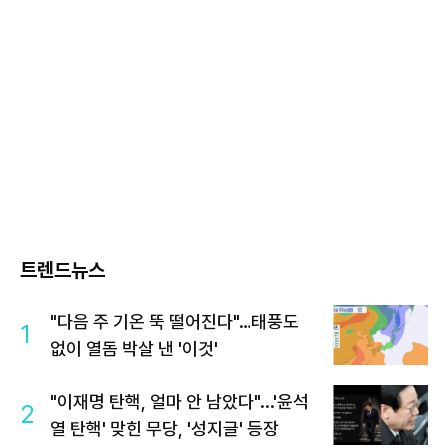
트렌드뉴스
"다음 주 기온 뚝 떨어진다"…태풍도
1
없이 열돔 박살 낸 '이것'
"이재명 탄핵, 얼마 안 남았다"...'윤석
2
열 탄핵' 맞힌 무당, '성지글' 등장