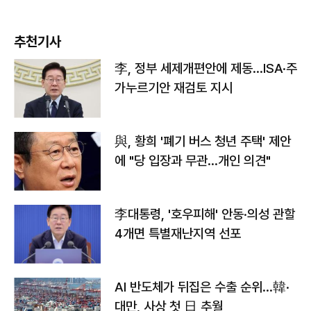
추천기사
李, 정부 세제개편안에 제동…ISA·주
가누르기안 재검토 지시
與, 황희 '폐기 버스 청년 주택' 제안
에 "당 입장과 무관…개인 의견"
李대통령, '호우피해' 안동·의성 관할
4개면 특별재난지역 선포
AI 반도체가 뒤집은 수출 순위…韓·
대만, 사상 첫 日 추월