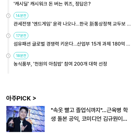
'캐시딜' 캐시워크 돈 버는 퀴즈, 정답은?
14분전
관세전쟁 '엔드게임' 윤곽 나오나…한국 新통상정책 교두보 활
용해야
17분전
섬유패션 글로벌 경쟁력 키운다…산업부 15개 과제 180억 지
원
18분전
농식품부, '천원의 아침밥' 참여 200개 대학 선정
아주PICK >
"속옷 빨고 졸업식까지"…근육병 학
생 돌본 공익, 코미디언 김규원이었
다