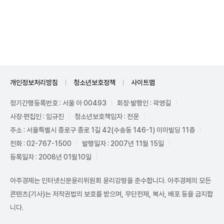
Unmute
개인정보처리방침
청소년보호정책
사이트맵
정기간행등록번호 : 서울 아 00493
회장·발행인 : 곽영길
사장·편집인 : 임규진
청소년보호책임자 : 전운
주소 : 서울특별시 종로구 종로 1길 42(수송동 146-1) 이마빌딩 11층
전화 : 02-767-1500
발행일자 : 2007년 11월 15일
등록일자 : 2008년 01월10일
아주경제는 인터넷신문윤리위원회 윤리강령을 준수합니다. 아주경제의 모든
콘텐츠(기사)는 저작권법의 보호를 받으며, 무단전재, 복사, 배포 등을 금지합
니다.