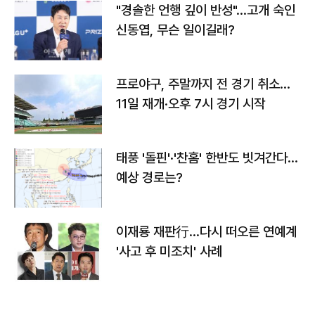
"경솔한 언행 깊이 반성"…고개 숙인
신동엽, 무슨 일이길래?
프로야구, 주말까지 전 경기 취소…
11일 재개·오후 7시 경기 시작
태풍 '돌핀'·'찬홈' 한반도 빗겨간다…
예상 경로는?
이재룡 재판行…다시 떠오른 연예계
'사고 후 미조치' 사례