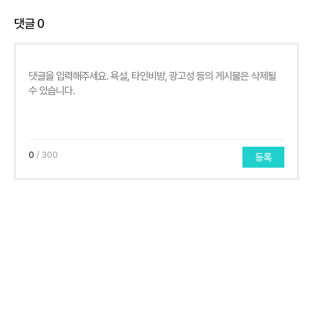
댓글
0
0
/ 300
등록