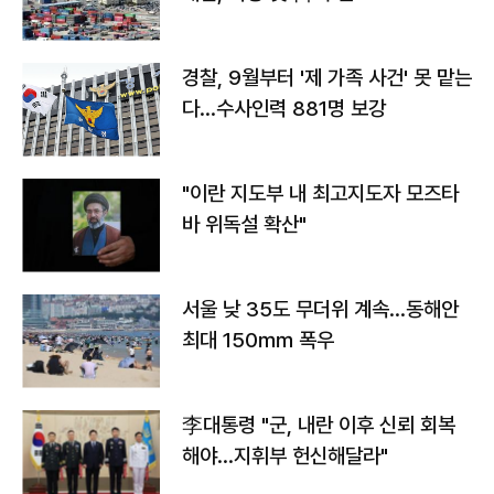
경찰, 9월부터 '제 가족 사건' 못 맡는
다…수사인력 881명 보강
"이란 지도부 내 최고지도자 모즈타
바 위독설 확산"
서울 낮 35도 무더위 계속…동해안
최대 150㎜ 폭우
李대통령 "군, 내란 이후 신뢰 회복
해야…지휘부 헌신해달라"