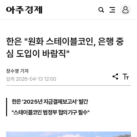
로
아
그
검
전
주
인
색
체
경
메
제
뉴
한은 "원화 스테이블코인, 은행 중
심 도입이 바람직"
장수영 기자
공
텍
입력 2026-04-13 12:00
유
스
트
크
기
한은 '2025년 지급결제보고서' 발간
"스테이블코인 범정부 협의기구 필수"