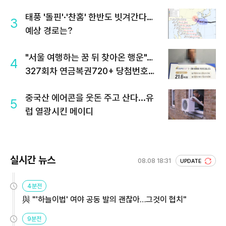
태풍 '돌핀'·'찬홈' 한반도 빗겨간다…
3
예상 경로는?
"서울 여행하는 꿈 뒤 찾아온 행운"…
4
327회차 연금복권720+ 당첨번호조
회 주목
중국산 에어콘을 웃돈 주고 산다...유
5
럽 열광시킨 메이디
실시간 뉴스
08.08 18:31
UPDATE
4분전
與 "'하늘이법' 여야 공동 발의 괜찮아…그것이 협치"
9분전