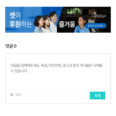
댓글
0
0
/ 300
등록