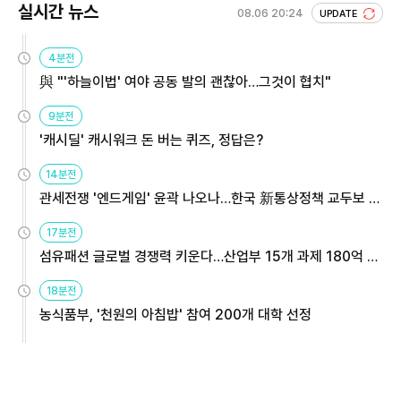
실시간 뉴스
08.06 20:24
UPDATE
4분전
與 "'하늘이법' 여야 공동 발의 괜찮아…그것이 협치"
9분전
'캐시딜' 캐시워크 돈 버는 퀴즈, 정답은?
14분전
관세전쟁 '엔드게임' 윤곽 나오나…한국 新통상정책 교두보 활
용해야
17분전
섬유패션 글로벌 경쟁력 키운다…산업부 15개 과제 180억 지
원
18분전
농식품부, '천원의 아침밥' 참여 200개 대학 선정