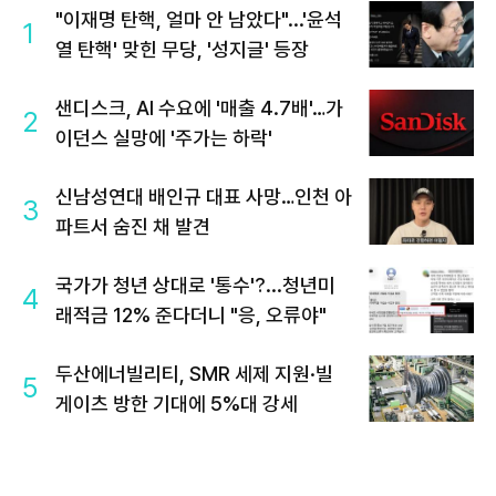
"이재명 탄핵, 얼마 안 남았다"...'윤석
1
열 탄핵' 맞힌 무당, '성지글' 등장
샌디스크, AI 수요에 '매출 4.7배'…가
2
이던스 실망에 '주가는 하락'
신남성연대 배인규 대표 사망…인천 아
3
파트서 숨진 채 발견
국가가 청년 상대로 '통수'?...청년미
4
래적금 12% 준다더니 "응, 오류야"
두산에너빌리티, SMR 세제 지원·빌
5
게이츠 방한 기대에 5%대 강세