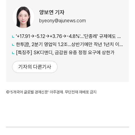
양보연 기자
byeony@ajunews.com
'+17.91→-5.12→+3.76→-4.8%'…'단종레' 규제에도 여전히 롤러코스터 타는 코스피
한투證, 2분기 영업익 1.2조…상반기에만 작년 1년치 이익만큼 벌었다
[특징주] SK디앤디, 금감원 유증 정정 요구에 상한가
기자의 다른기사
©'5개국어 글로벌 경제신문' 아주경제. 무단전재·재배포 금지