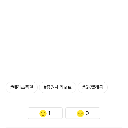
#메리츠증권
#증권사 리포트
#SK텔레콤
1
0