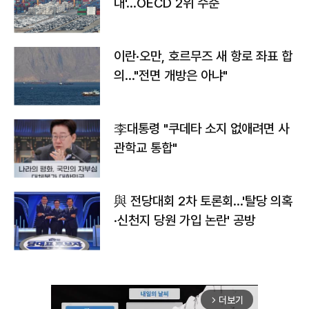
대'…OECD 2위 수준
이란·오만, 호르무즈 새 항로 좌표 합
의…"전면 개방은 아냐"
李대통령 "쿠데타 소지 없애려면 사
관학교 통합"
與 전당대회 2차 토론회…'탈당 의혹
·신천지 당원 가입 논란' 공방
더보기
arrow_forward_ios