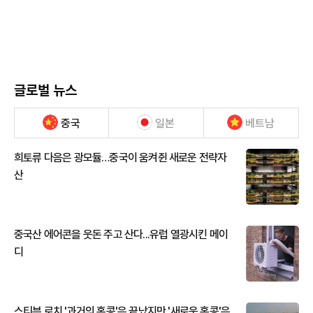
글로벌 뉴스
중국
일본
베트남
희토류 다음은 광모듈…중국이 움켜쥔 새로운 전략자
산
중국산 에어콘을 웃돈 주고 산다...유럽 열광시킨 메이
디
스티븐 로치 '과거의 홍콩'은 끝났지만 '새로운 홍콩'은