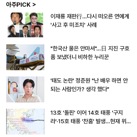
아주PICK >
이재룡 재판行…다시 떠오른 연예계
'사고 후 미조치' 사례
"한국산 물은 안마셔"…日 지진 구호
품 보냈더니 비하한 누리꾼
'태도 논란' 정준원 "난 배우 하면 안
되는 사람인가? 생각 했다"
13호 '돌핀' 이어 14호 태풍 '구지
라'·15호 태풍 '찬홈' 발생…현재 위
치와 이동경로는?