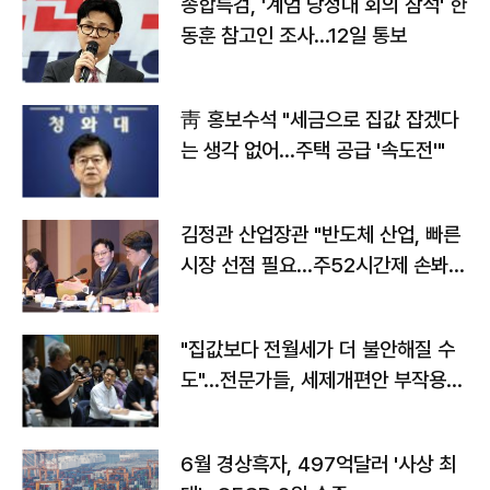
종합특검, '계엄 당정대 회의 참석' 한
동훈 참고인 조사...12일 통보
靑 홍보수석 "세금으로 집값 잡겠다
는 생각 없어…주택 공급 '속도전'"
김정관 산업장관 "반도체 산업, 빠른
시장 선점 필요…주52시간제 손봐
야"
"집값보다 전월세가 더 불안해질 수
도"…전문가들, 세제개편안 부작용
우려
6월 경상흑자, 497억달러 '사상 최