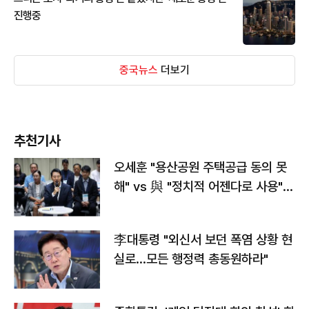
진행중
중국뉴스
더보기
추천기사
오세훈 "용산공원 주택공급 동의 못
해" vs 與 "정치적 어젠다로 사용"
맞불
李대통령 "외신서 보던 폭염 상황 현
실로…모든 행정력 총동원하라"