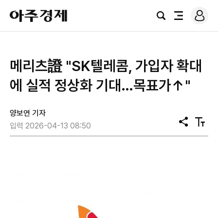
로
아
그
검
전
주
인
색
체
경
메
제
뉴
메리츠證 "SK텔레콤, 가입자 확대
에 실적 정상화 기대…목표가↑"
양보연 기자
공
텍
입력 2026-04-13 08:50
유
스
트
크
기