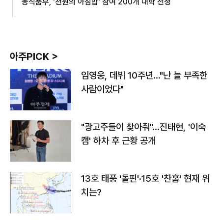
농식품부, '천원의 아침밥' 참여 200개 대학 선정
아주PICK >
임영웅, 데뷔 10주년…"난 늘 부족한
사람이었다"
"광고주들이 찾아줘"…진태현, '이숙
캠' 하차 후 근황 공개
13호 태풍 '돌핀'·15호 '찬홈' 현재 위
치는?