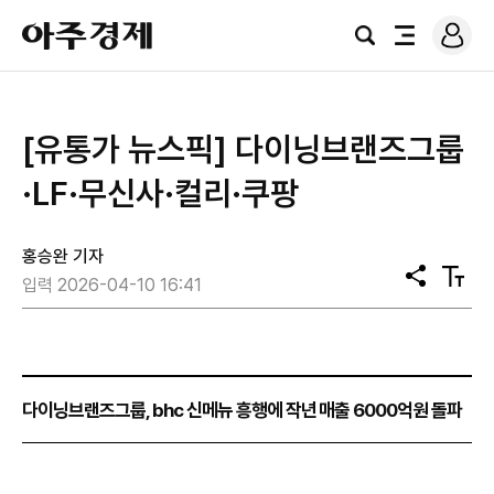
로
아
그
검
전
주
인
색
체
경
메
제
뉴
[유통가 뉴스픽] 다이닝브랜즈그룹
·LF·무신사·컬리·쿠팡
홍승완 기자
공
텍
입력 2026-04-10 16:41
유
스
트
크
기
다이닝브랜즈그룹, bhc 신메뉴 흥행에 작년 매출 6000억원 돌파