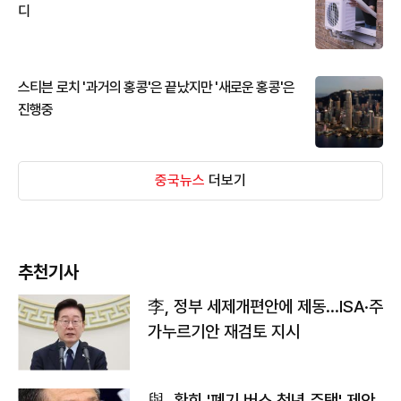
디
스티븐 로치 '과거의 홍콩'은 끝났지만 '새로운 홍콩'은
진행중
중국뉴스
더보기
추천기사
李, 정부 세제개편안에 제동…ISA·주
가누르기안 재검토 지시
與, 황희 '폐기 버스 청년 주택' 제안