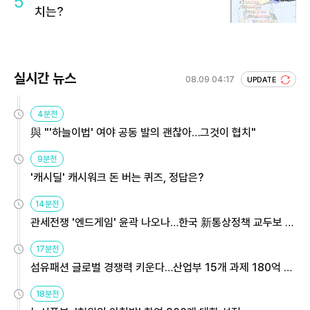
5
치는?
실시간 뉴스
08.09 04:17
UPDATE
4분전
與 "'하늘이법' 여야 공동 발의 괜찮아…그것이 협치"
9분전
'캐시딜' 캐시워크 돈 버는 퀴즈, 정답은?
14분전
관세전쟁 '엔드게임' 윤곽 나오나…한국 新통상정책 교두보 활
용해야
17분전
섬유패션 글로벌 경쟁력 키운다…산업부 15개 과제 180억 지
원
18분전