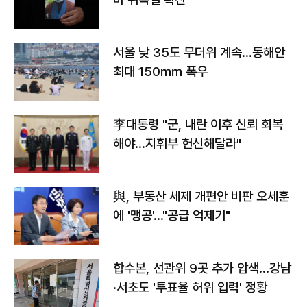
서울 낮 35도 무더위 계속…동해안
최대 150㎜ 폭우
李대통령 "군, 내란 이후 신뢰 회복
해야…지휘부 헌신해달라"
與, 부동산 세제 개편안 비판 오세훈
에 '맹공'…"공급 억제기"
합수본, 선관위 9곳 추가 압색…강남
·서초도 '투표율 허위 입력' 정황