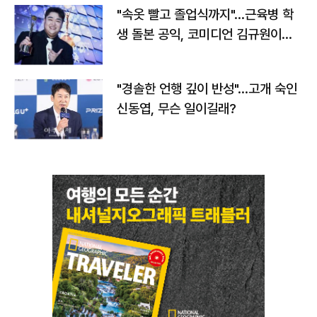
"속옷 빨고 졸업식까지"…근육병 학
생 돌본 공익, 코미디언 김규원이었
다
"경솔한 언행 깊이 반성"…고개 숙인
신동엽, 무슨 일이길래?