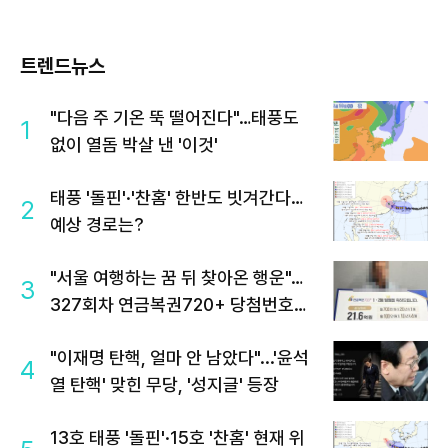
트렌드뉴스
"다음 주 기온 뚝 떨어진다"…태풍도
1
없이 열돔 박살 낸 '이것'
태풍 '돌핀'·'찬홈' 한반도 빗겨간다…
2
예상 경로는?
"서울 여행하는 꿈 뒤 찾아온 행운"…
3
327회차 연금복권720+ 당첨번호조
회 주목
"이재명 탄핵, 얼마 안 남았다"...'윤석
4
열 탄핵' 맞힌 무당, '성지글' 등장
13호 태풍 '돌핀'·15호 '찬홈' 현재 위