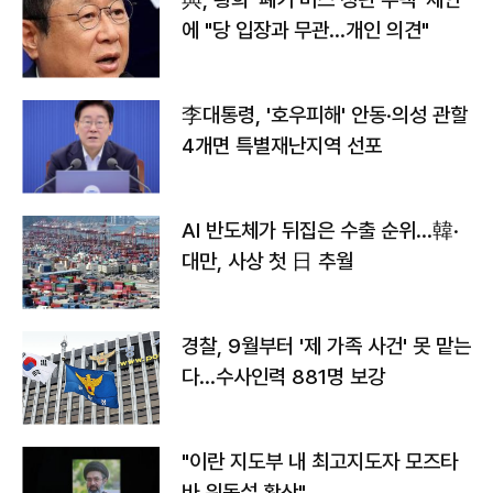
에 "당 입장과 무관…개인 의견"
李대통령, '호우피해' 안동·의성 관할
4개면 특별재난지역 선포
AI 반도체가 뒤집은 수출 순위…韓·
대만, 사상 첫 日 추월
경찰, 9월부터 '제 가족 사건' 못 맡는
다…수사인력 881명 보강
"이란 지도부 내 최고지도자 모즈타
바 위독설 확산"