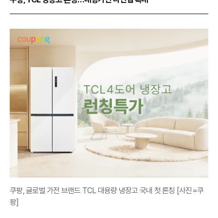
쿠팡, 글로벌 가전 브랜드 TCL 대용량 냉장고 국내 첫 론칭 [사진=쿠
팡]