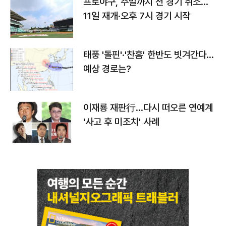
프로야구, 주말까지 전 경기 취소…
11일 재개·오후 7시 경기 시작
태풍 '돌핀'·'찬홈' 한반도 빗겨간다…
예상 경로는?
이재룡 재판行…다시 떠오른 연예계
'사고 후 미조치' 사례