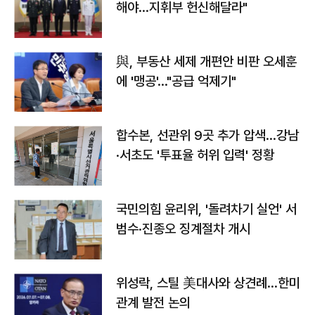
해야…지휘부 헌신해달라"
與, 부동산 세제 개편안 비판 오세훈
에 '맹공'…"공급 억제기"
합수본, 선관위 9곳 추가 압색…강남
·서초도 '투표율 허위 입력' 정황
국민의힘 윤리위, '돌려차기 실언' 서
범수·진종오 징계절차 개시
위성락, 스틸 美대사와 상견례…한미
관계 발전 논의