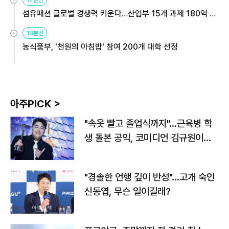
17분전
섬유패션 글로벌 경쟁력 키운다…산업부 15개 과제 180억 지
원
18분전
농식품부, '천원의 아침밥' 참여 200개 대학 선정
아주PICK >
"속옷 빨고 졸업식까지"…근육병 학
생 돌본 공익, 코미디언 김규원이었
다
"경솔한 언행 깊이 반성"…고개 숙인
신동엽, 무슨 일이길래?