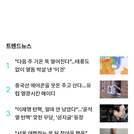
트렌드뉴스
"다음 주 기온 뚝 떨어진다"…태풍도
1
없이 열돔 박살 낸 '이것'
중국산 에어콘을 웃돈 주고 산다...유
2
럽 열광시킨 메이디
"이재명 탄핵, 얼마 안 남았다"...'윤석
3
열 탄핵' 맞힌 무당, '성지글' 등장
"서울 여행하는 꿈 뒤 찾아온 행운"…