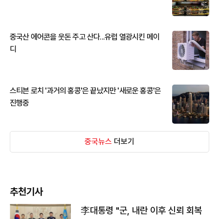
중국산 에어콘을 웃돈 주고 산다...유럽 열광시킨 메이
디
스티븐 로치 '과거의 홍콩'은 끝났지만 '새로운 홍콩'은
진행중
중국뉴스
더보기
추천기사
李대통령 "군, 내란 이후 신뢰 회복