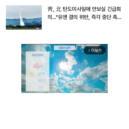
靑, 北 탄도미사일에 안보실 긴급회
의…"유엔 결의 위반, 즉각 중단 촉
구"
더보기
arrow_forward_ios
Unmute