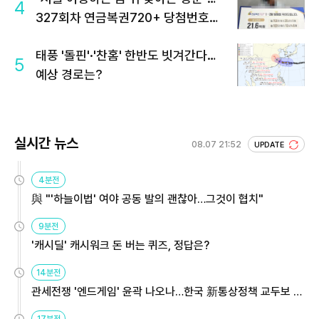
4
327회차 연금복권720+ 당첨번호조
회 주목
태풍 '돌핀'·'찬홈' 한반도 빗겨간다…
5
예상 경로는?
실시간 뉴스
08.07 21:52
UPDATE
4분전
與 "'하늘이법' 여야 공동 발의 괜찮아…그것이 협치"
9분전
'캐시딜' 캐시워크 돈 버는 퀴즈, 정답은?
14분전
관세전쟁 '엔드게임' 윤곽 나오나…한국 新통상정책 교두보 활
용해야