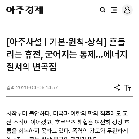
로
아
그
검
전
주
인
색
체
경
메
제
뉴
[아주사설 | 기본·원칙·상식] 흔들
리는 휴전, 굳어지는 통제…에너지
질서의 변곡점
입력 2026-04-09 14:57
공
텍
유
스
트
크
기
시작부터 불안하다. 미국과 이란의 합의 직후에도 교
전 소식이 이어졌고, 호르무즈 해협은 여전히 정상 흐
름을 회복하지 못하고 있다. 폭격의 강도와 무관하게