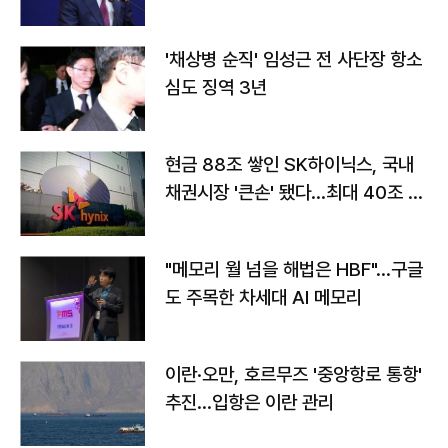
'채상병 순직' 임성근 전 사단장 항소
심도 징역 3년
현금 88조 쌓인 SK하이닉스, 국내
채권시장 '큰손' 됐다…최대 40조 투
자
"메모리 월 넘을 해법은 HBF"…구글
도 주목한 차세대 AI 메모리
이란·오만, 호르무즈 '중앙항로 통항'
추진…입항은 이란 관리