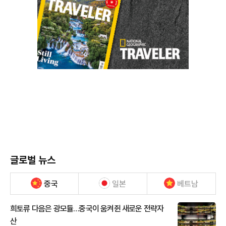
글로벌 뉴스
중국
일본
베트남
희토류 다음은 광모듈…중국이 움켜쥔 새로운 전략자
산