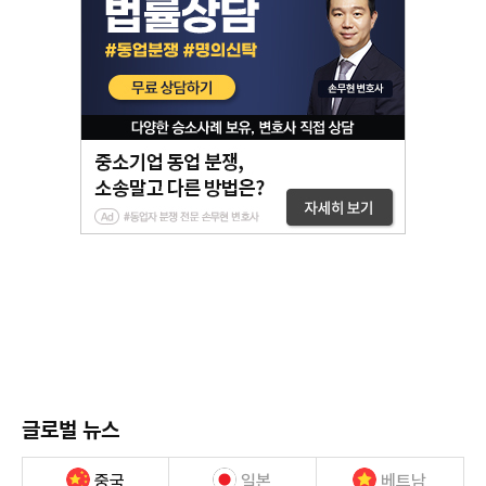
글로벌 뉴스
중국
일본
베트남