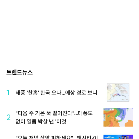
트렌드뉴스
1
태풍 '찬홈' 한국 오나…예상 경로 보니
"다음 주 기온 뚝 떨어진다"…태풍도
2
없이 열돔 박살 낸 '이것'
"오늘 저녁 상암 피하세요"…맨시티·이