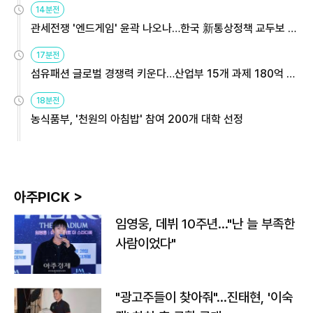
14분전
관세전쟁 '엔드게임' 윤곽 나오나…한국 新통상정책 교두보 활
용해야
17분전
섬유패션 글로벌 경쟁력 키운다…산업부 15개 과제 180억 지
원
18분전
농식품부, '천원의 아침밥' 참여 200개 대학 선정
아주PICK >
임영웅, 데뷔 10주년…"난 늘 부족한
사람이었다"
"광고주들이 찾아줘"…진태현, '이숙