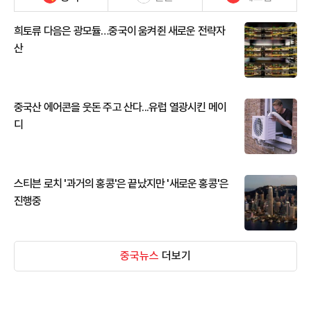
희토류 다음은 광모듈…중국이 움켜쥔 새로운 전략자
산
중국산 에어콘을 웃돈 주고 산다...유럽 열광시킨 메이
디
스티븐 로치 '과거의 홍콩'은 끝났지만 '새로운 홍콩'은
진행중
중국뉴스
더보기