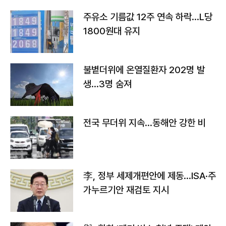
주유소 기름값 12주 연속 하락…L당
1800원대 유지
불볕더위에 온열질환자 202명 발
생…3명 숨져
전국 무더위 지속…동해안 강한 비
李, 정부 세제개편안에 제동…ISA·주
가누르기안 재검토 지시