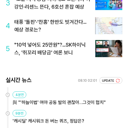
3
강인·리센느 뜬다, 6호선 혼잡 예상
태풍 '돌핀'·'찬홈' 한반도 빗겨간다…
4
예상 경로는?
"10억 넣어도 25만원"?…SK하이닉
5
스, '쥐꼬리 배당금' 여론 보니
실시간 뉴스
08.10 02:01
UPDATE
4분전
與 "'하늘이법' 여야 공동 발의 괜찮아…그것이 협치"
9분전
'캐시딜' 캐시워크 돈 버는 퀴즈, 정답은?