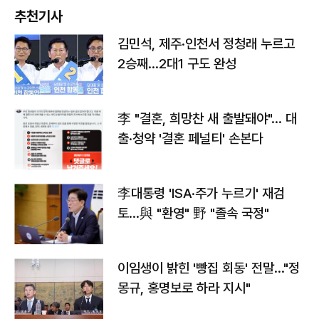
추천기사
김민석, 제주·인천서 정청래 누르고
2승째…2대1 구도 완성
李 "결혼, 희망찬 새 출발돼야"… 대
출·청약 '결혼 페널티' 손본다
李대통령 'ISA·주가 누르기' 재검
토…與 "환영" 野 "졸속 국정"
이임생이 밝힌 '빵집 회동' 전말…"정
몽규, 홍명보로 하라 지시"