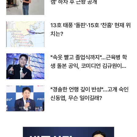
캠' 하차 후 근황 공개
13호 태풍 '돌핀'·15호 '찬홈' 현재 위
치는?
"속옷 빨고 졸업식까지"…근육병 학
생 돌본 공익, 코미디언 김규원이었
다
"경솔한 언행 깊이 반성"…고개 숙인
신동엽, 무슨 일이길래?