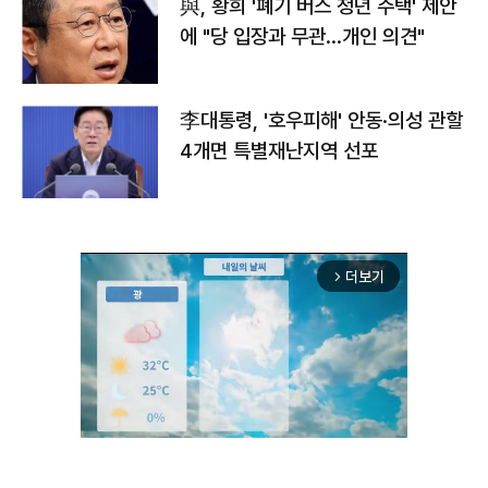
與, 황희 '폐기 버스 청년 주택' 제안
에 "당 입장과 무관…개인 의견"
李대통령, '호우피해' 안동·의성 관할
4개면 특별재난지역 선포
더보기
arrow_forward_ios