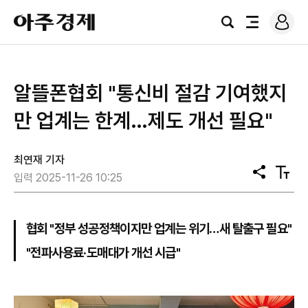
로
아
그
검
전
주
인
색
체
경
메
제
뉴
알뜰폰협회 "통신비 절감 기여했지
만 업계는 한계…제도 개선 필요"
최연재 기자
공
텍
입력 2025-11-26 10:25
유
스
트
크
기
협회 "정부 성공정책이지만 업계는 위기…새 탈출구 필요"
"전파사용료·도매대가 개선 시급"