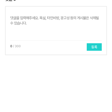
0
/ 300
등록