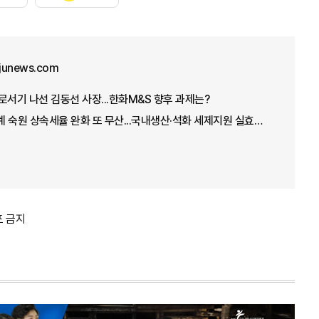
junews.com
로서기 나선 김동선 사장...한화M&S 향후 과제는?
[2026 세제개편안] 재계 숙원 상속세율 완화 또 무산...국내생산·석화 세제지원 실효성 의문
포 금지