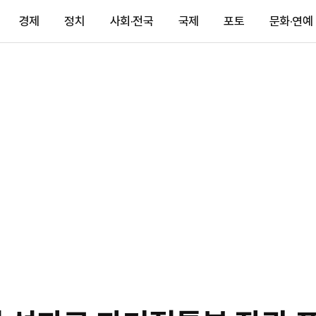
경제
정치
사회·전국
국제
포토
문화·연예