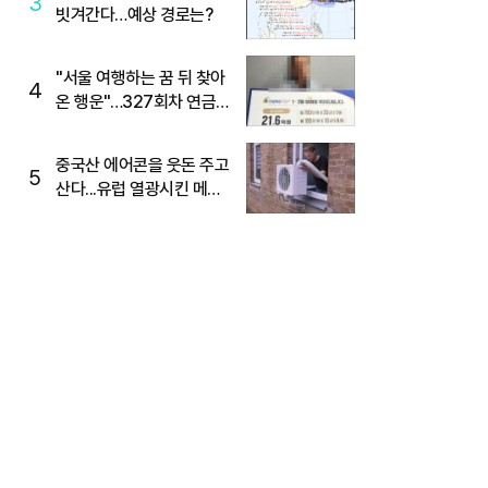
3
빗겨간다…예상 경로는?
"서울 여행하는 꿈 뒤 찾아
4
온 행운"…327회차 연금
복권720+ 당첨번호조회
주목
중국산 에어콘을 웃돈 주고
5
산다...유럽 열광시킨 메이
디