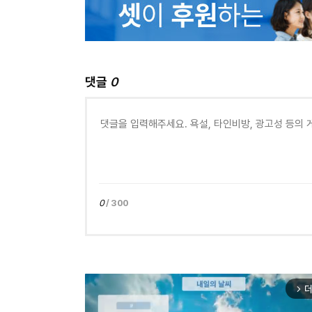
댓글
0
0
/ 300
더
arrow_forward_ios