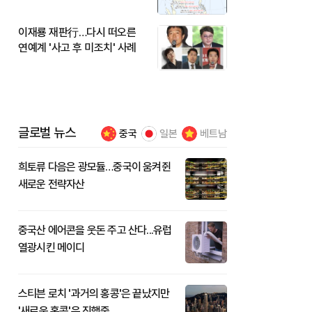
이재룡 재판行…다시 떠오른
연예계 '사고 후 미조치' 사례
글로벌 뉴스
중국
일본
베트남
희토류 다음은 광모듈…중국이 움켜쥔
새로운 전략자산
중국산 에어콘을 웃돈 주고 산다...유럽
열광시킨 메이디
스티븐 로치 '과거의 홍콩'은 끝났지만
'새로운 홍콩'은 진행중