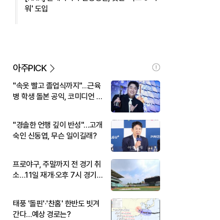
워' 도입
아주PICK
"속옷 빨고 졸업식까지"…근육
병 학생 돌본 공익, 코미디언 김
규원이었다
"경솔한 언행 깊이 반성"…고개
숙인 신동엽, 무슨 일이길래?
프로야구, 주말까지 전 경기 취
소…11일 재개·오후 7시 경기
시작
태풍 '돌핀'·'찬홈' 한반도 빗겨
간다…예상 경로는?