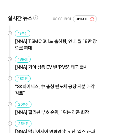
실시간 뉴스
08.08 18:31
UPDATE
13분전
[NNA] TSMC 3나노 출하량, 연내 월 18만 장
으로 확대
18분전
[NNA] 기아 상용 EV 밴 'PV5', 태국 출시
18분전
"SK하이닉스, 中 충칭 반도체 공장 지분 매각
검토"
20분전
[NNA] 필리핀 부호 순위, 1위는 라존 회장
25분전
[NNA] 말레이시아 연방경찰, 닛산 '킥스 e-파