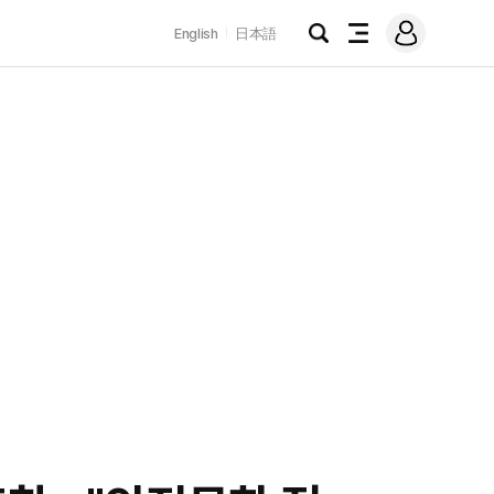
로
English
日本語
그
검
전
인
색
체
메
뉴