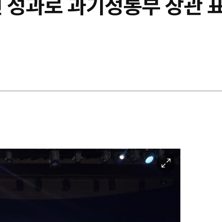
 성과로 과기정통부 장관 표
이
미
지
확
대