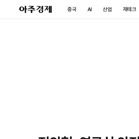
아
중국
AI
산업
재테크
주
경
제