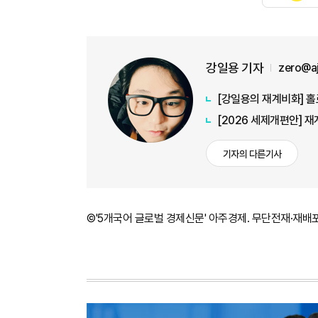
강일용 기자
zero@a
[강일용의 재계비화] 홀
기자의 다른기사
©'5개국어 글로벌 경제신문' 아주경제. 무단전재·재배