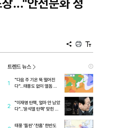
창..."안전문화 정
공
프
텍
유
린
스
트
트
크
기
트렌드 뉴스
"다음 주 기온 뚝 떨어진
1
다"…태풍도 없이 열돔 박
살 낸 '이것'
"이재명 탄핵, 얼마 안 남았
2
다"...'윤석열 탄핵' 맞힌 무
당, '성지글' 등장
태풍 '돌핀'·'찬홈' 한반도