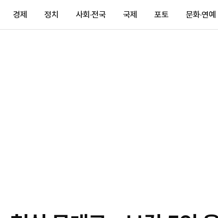
경제
정치
사회·전국
국제
포토
문화·연예