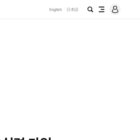
로
English
日本語
그
검
전
인
색
체
메
뉴