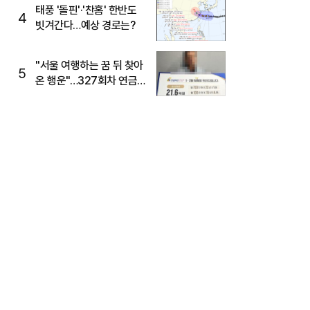
태풍 '돌핀'·'찬홈' 한반도
4
빗겨간다…예상 경로는?
"서울 여행하는 꿈 뒤 찾아
5
온 행운"…327회차 연금
복권720+ 당첨번호조회
주목