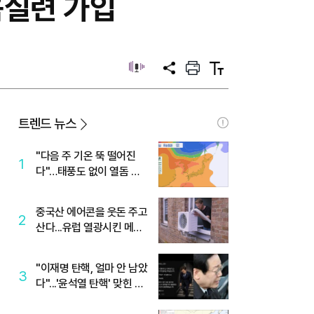
음실련 가입
공
프
텍
유
린
스
트
트
크
기
트렌드 뉴스
"다음 주 기온 뚝 떨어진
1
다"…태풍도 없이 열돔 박
살 낸 '이것'
중국산 에어콘을 웃돈 주고
2
산다...유럽 열광시킨 메이
디
"이재명 탄핵, 얼마 안 남았
3
다"...'윤석열 탄핵' 맞힌 무
당, '성지글' 등장