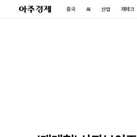
아
중국
AI
산업
재테크
주
경
제