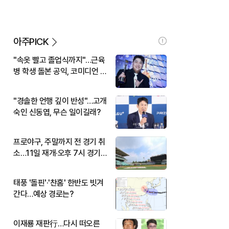
아주PICK
"속옷 빨고 졸업식까지"…근육
병 학생 돌본 공익, 코미디언 김
규원이었다
"경솔한 언행 깊이 반성"…고개
숙인 신동엽, 무슨 일이길래?
프로야구, 주말까지 전 경기 취
소…11일 재개·오후 7시 경기
시작
태풍 '돌핀'·'찬홈' 한반도 빗겨
간다…예상 경로는?
이재룡 재판行…다시 떠오른