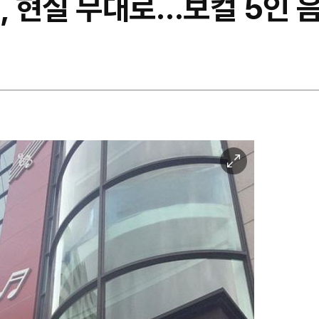
, 현실 무대로…보컬 5인 
이
미
지
확
대