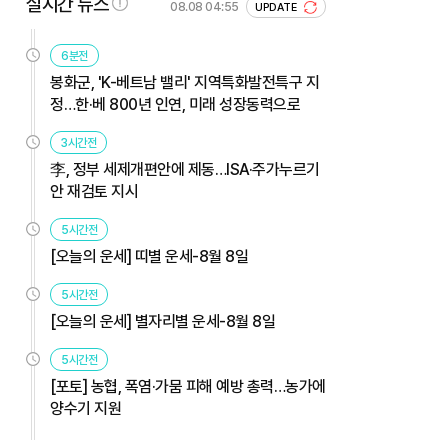
실시간 뉴스
08.08 04:55
UPDATE
6분전
봉화군, 'K-베트남 밸리' 지역특화발전특구 지
정…한·베 800년 인연, 미래 성장동력으로
3시간전
李, 정부 세제개편안에 제동…ISA·주가누르기
안 재검토 지시
5시간전
[오늘의 운세] 띠별 운세-8월 8일
5시간전
[오늘의 운세] 별자리별 운세-8월 8일
5시간전
[포토] 농협, 폭염·가뭄 피해 예방 총력…농가에
양수기 지원