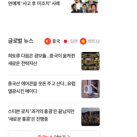
연예계 '사고 후 미조치' 사례
글로벌 뉴스
중국
일본
베트남
희토류 다음은 광모듈…중국이 움켜쥔
새로운 전략자산
중국산 에어콘을 웃돈 주고 산다...유럽
열광시킨 메이디
스티븐 로치 '과거의 홍콩'은 끝났지만
'새로운 홍콩'은 진행중