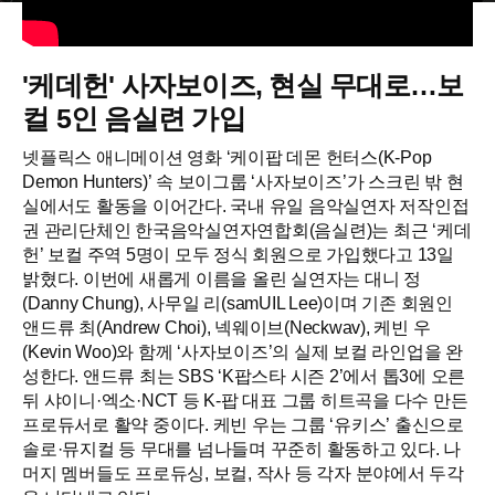
'케데헌' 사자보이즈, 현실 무대로…보
컬 5인 음실련 가입
넷플릭스 애니메이션 영화 ‘케이팝 데몬 헌터스(K-Pop
Demon Hunters)’ 속 보이그룹 ‘사자보이즈’가 스크린 밖 현
실에서도 활동을 이어간다. 국내 유일 음악실연자 저작인접
권 관리단체인 한국음악실연자연합회(음실련)는 최근 ‘케데
헌’ 보컬 주역 5명이 모두 정식 회원으로 가입했다고 13일
밝혔다. 이번에 새롭게 이름을 올린 실연자는 대니 정
(Danny Chung), 사무일 리(samUIL Lee)이며 기존 회원인
앤드류 최(Andrew Choi), 넥웨이브(Neckwav), 케빈 우
(Kevin Woo)와 함께 ‘사자보이즈’의 실제 보컬 라인업을 완
성한다. 앤드류 최는 SBS ‘K팝스타 시즌 2’에서 톱3에 오른
뒤 샤이니·엑소·NCT 등 K-팝 대표 그룹 히트곡을 다수 만든
프로듀서로 활약 중이다. 케빈 우는 그룹 ‘유키스’ 출신으로
솔로·뮤지컬 등 무대를 넘나들며 꾸준히 활동하고 있다. 나
머지 멤버들도 프로듀싱, 보컬, 작사 등 각자 분야에서 두각