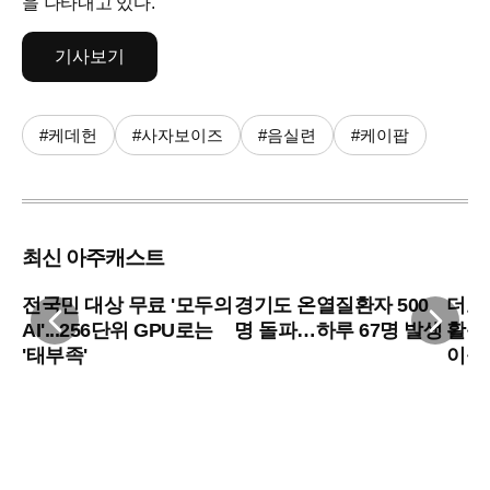
을 나타내고 있다.
기사보기
#케데헌
#사자보이즈
#음실련
#케이팝
최신 아주캐스트
전국민 대상 무료 '모두의
경기도 온열질환자 500
더보이
AI'...256단위 GPU로는
명 돌파…하루 67명 발생
활동
'태부족'
이블