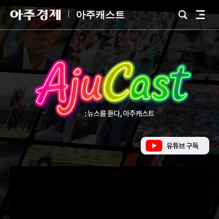
아
아주캐스트
검
전
주
색
체
경
메
제
뉴
유
튜
브
바
로
가
기