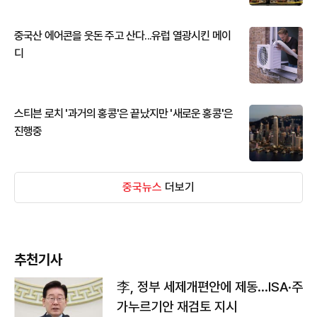
중국산 에어콘을 웃돈 주고 산다...유럽 열광시킨 메이
디
스티븐 로치 '과거의 홍콩'은 끝났지만 '새로운 홍콩'은
진행중
중국뉴스
더보기
추천기사
李, 정부 세제개편안에 제동…ISA·주
가누르기안 재검토 지시