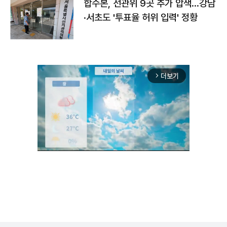
합수본, 선관위 9곳 추가 압색…강남
·서초도 '투표율 허위 입력' 정황
더보기
arrow_forward_ios
Unmute