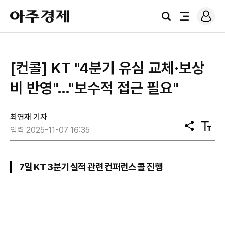
로
아
그
검
전
주
인
색
체
경
메
제
뉴
[컨콜] KT "4분기 유심 교체·보상
비 반영"…"보수적 접근 필요"
최연재 기자
공
텍
입력 2025-11-07 16:35
유
스
트
크
기
7일 KT 3분기 실적 관련 컨퍼런스 콜 진행