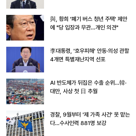
與, 황희 '폐기 버스 청년 주택' 제안
에 "당 입장과 무관…개인 의견"
李대통령, '호우피해' 안동·의성 관할
4개면 특별재난지역 선포
AI 반도체가 뒤집은 수출 순위…韓·
대만, 사상 첫 日 추월
경찰, 9월부터 '제 가족 사건' 못 맡는
다…수사인력 881명 보강