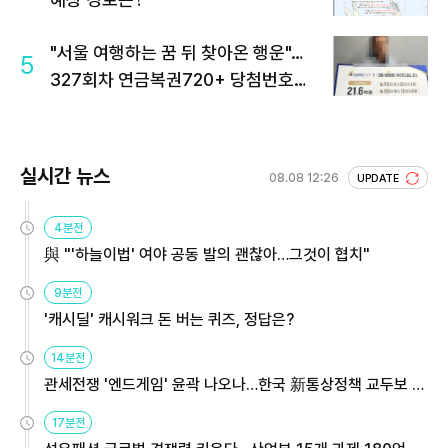
"서울 여행하는 꿈 뒤 찾아온 행운"…
5
327회차 연금복권720+ 당첨번호조
회 주목
실시간 뉴스
08.08 12:26
UPDATE
4분전
與 "'하늘이법' 여야 공동 발의 괜찮아…그것이 협치"
9분전
'캐시딜' 캐시워크 돈 버는 퀴즈, 정답은?
14분전
관세전쟁 '엔드게임' 윤곽 나오나…한국 新통상정책 교두보 활
용해야
17분전