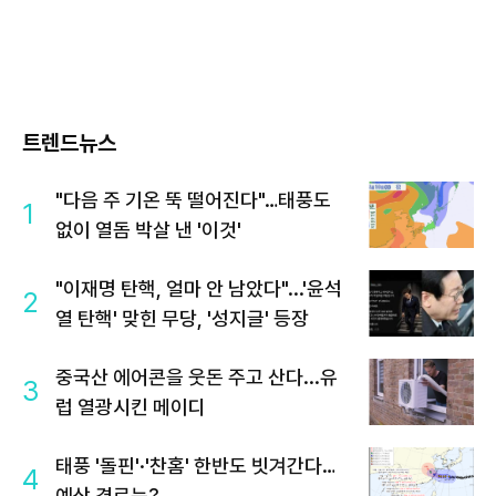
트렌드뉴스
"다음 주 기온 뚝 떨어진다"…태풍도
1
없이 열돔 박살 낸 '이것'
"이재명 탄핵, 얼마 안 남았다"...'윤석
2
열 탄핵' 맞힌 무당, '성지글' 등장
중국산 에어콘을 웃돈 주고 산다...유
3
럽 열광시킨 메이디
태풍 '돌핀'·'찬홈' 한반도 빗겨간다…
4
예상 경로는?