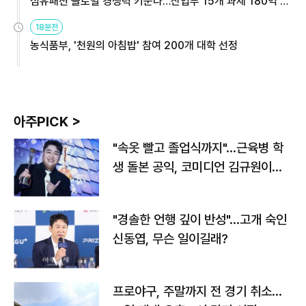
섬유패션 글로벌 경쟁력 키운다…산업부 15개 과제 180억 지
원
18분전
농식품부, '천원의 아침밥' 참여 200개 대학 선정
아주PICK >
"속옷 빨고 졸업식까지"…근육병 학
생 돌본 공익, 코미디언 김규원이었
다
"경솔한 언행 깊이 반성"…고개 숙인
신동엽, 무슨 일이길래?
프로야구, 주말까지 전 경기 취소…