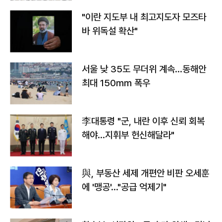
"이란 지도부 내 최고지도자 모즈타
바 위독설 확산"
서울 낮 35도 무더위 계속…동해안
최대 150㎜ 폭우
李대통령 "군, 내란 이후 신뢰 회복
해야…지휘부 헌신해달라"
與, 부동산 세제 개편안 비판 오세훈
에 '맹공'…"공급 억제기"