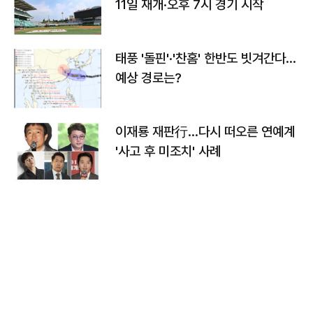
11일 재개·오후 7시 경기 시작
태풍 '돌핀'·'찬홈' 한반도 빗겨간다…
예상 경로는?
이재룡 재판行…다시 떠오른 연예계
'사고 후 미조치' 사례