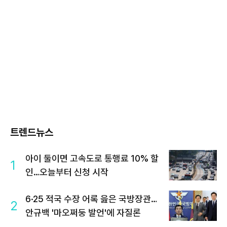
트렌드뉴스
아이 둘이면 고속도로 통행료 10% 할
1
인…오늘부터 신청 시작
6·25 적국 수장 어록 읊은 국방장관…
2
안규백 '마오쩌둥 발언'에 자질론