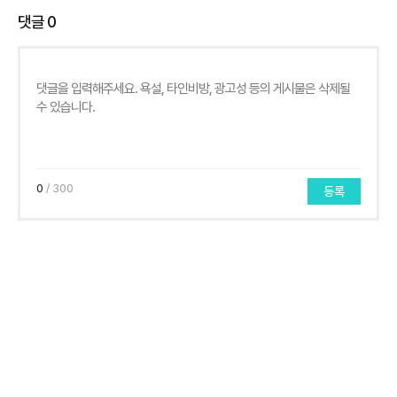
댓글
0
0
/ 300
등록