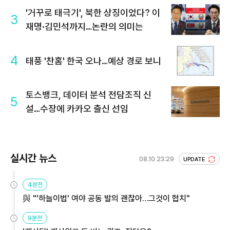
'거꾸로 태극기', 북한 상징이었다? 이
3
재명·김민석까지…논란의 의미는
4
태풍 '찬홈' 한국 오나…예상 경로 보니
토스뱅크, 데이터 분석 전담조직 신
5
설…수장에 카카오 출신 선임
실시간 뉴스
08.10 23:29
UPDATE
4분전
與 "'하늘이법' 여야 공동 발의 괜찮아…그것이 협치"
9분전