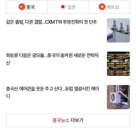
중국
일본
베트남
같은 출발, 다른 결말...CXMT와 푸젠진화의 첫 단추
희토류 다음은 광모듈…중국이 움켜쥔 새로운 전략자
산
중국산 에어콘을 웃돈 주고 산다...유럽 열광시킨 메이
디
중국뉴스
더보기