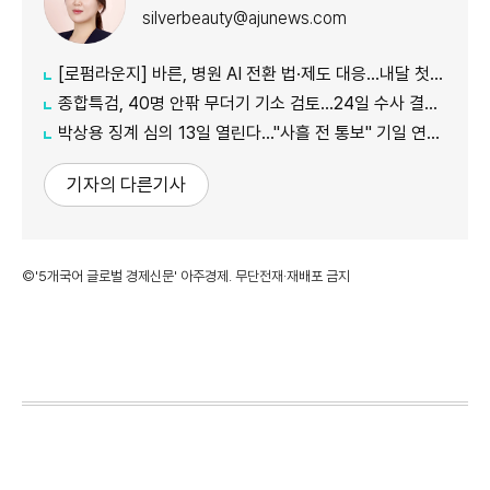
silverbeauty@ajunews.com
[로펌라운지] 바른, 병원 AI 전환 법·제도 대응…내달 첫 혁신 리더스 포럼
종합특검, 40명 안팎 무더기 기소 검토…24일 수사 결과 발표
박상용 징계 심의 13일 열린다…"사흘 전 통보" 기일 연기 신청
기자의 다른기사
©'5개국어 글로벌 경제신문' 아주경제. 무단전재·재배포 금지