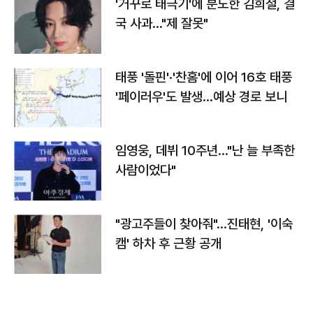
'거꾸로 태극기'에 분노한 김희철, 결
국 사과…"제 잘못"
태풍 '돌핀'·'찬홈'에 이어 16호 태풍
'페이러우'도 발생…예상 경로 보니
임영웅, 데뷔 10주년…"난 늘 부족한
사람이었다"
"광고주들이 찾아줘"…진태현, '이숙
캠' 하차 후 근황 공개