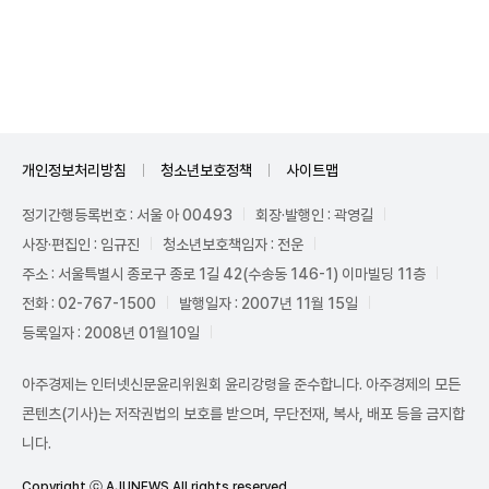
Unmute
개인정보처리방침
청소년보호정책
사이트맵
정기간행등록번호 : 서울 아 00493
회장·발행인 : 곽영길
사장·편집인 : 임규진
청소년보호책임자 : 전운
주소 : 서울특별시 종로구 종로 1길 42(수송동 146-1) 이마빌딩 11층
전화 : 02-767-1500
발행일자 : 2007년 11월 15일
등록일자 : 2008년 01월10일
아주경제는 인터넷신문윤리위원회 윤리강령을 준수합니다. 아주경제의 모든
콘텐츠(기사)는 저작권법의 보호를 받으며, 무단전재, 복사, 배포 등을 금지합
니다.
Copyright ⓒ AJUNEWS All rights reserved.