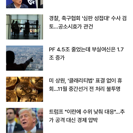
경찰, 축구협회 '심판 성접대' 수사 검
토…공소시효가 관건
PF 4.5조 줄었는데 부실여신은 1.7
조 증가
미 상원, '클래리티법' 표결 없이 휴
회…11월 중간선거 전 처리 불투명
트럼프 "이란에 수위 낮춰 대응"…추
가 공격 대신 경제 압박