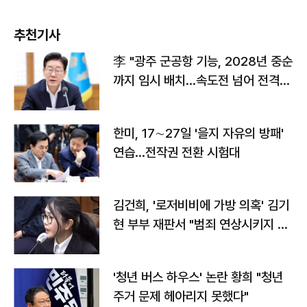
추천기사
李 "광주 군공항 기능, 2028년 중순
까지 임시 배치…속도전 넘어 전격
전"
한미, 17∼27일 '을지 자유의 방패'
연습…전작권 전환 시험대
김건희, '로저비비에 가방 의혹' 김기
현 부부 재판서 "범죄 연상시키지 말
라"
'청년 버스 하우스' 논란 황희 "청년
주거 문제 헤아리지 못했다"