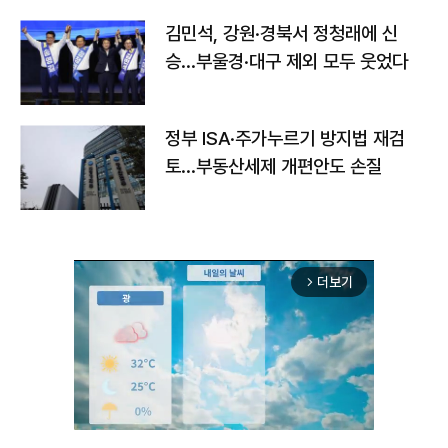
김민석, 강원·경북서 정청래에 신
승…부울경·대구 제외 모두 웃었다
정부 ISA·주가누르기 방지법 재검
토…부동산세제 개편안도 손질
더보기
arrow_forward_ios