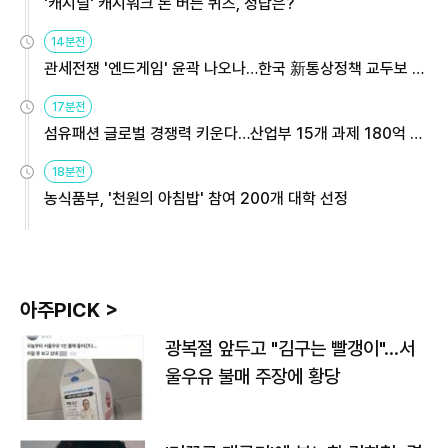
'캐시딜' 캐시워크 돈 버는 퀴즈, 정답은?
14분전
관세전쟁 '엔드게임' 윤곽 나오나…한국 新통상정책 교두보 활
용해야
17분전
섬유패션 글로벌 경쟁력 키운다…산업부 15개 과제 180억 지
원
18분전
농식품부, '천원의 아침밥' 참여 200개 대학 선정
아주PICK >
광복절 앞두고 "김구는 빨갱이"…서
울우유 불매 주장에 황당