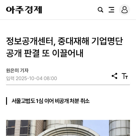
로
아
그
검
전
주
인
색
체
경
메
제
뉴
정보공개센터, 중대재해 기업명단
공개 판결 또 이끌어내
원은미 기자
공
텍
입력 2025-10-04 08:00
유
스
트
크
기
서울고법도 1심 이어 비공개 처분 취소