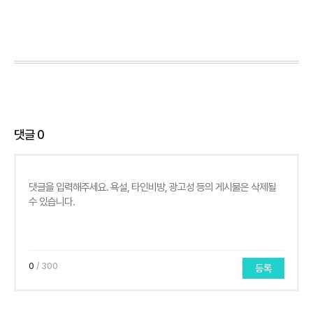
댓글
0
0
/ 300
등록