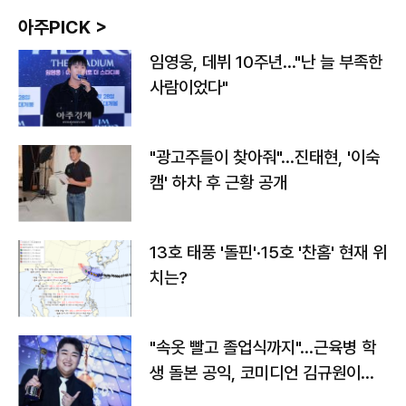
아주PICK >
임영웅, 데뷔 10주년…"난 늘 부족한
사람이었다"
"광고주들이 찾아줘"…진태현, '이숙
캠' 하차 후 근황 공개
13호 태풍 '돌핀'·15호 '찬홈' 현재 위
치는?
"속옷 빨고 졸업식까지"…근육병 학
생 돌본 공익, 코미디언 김규원이었
다