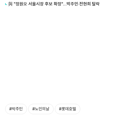
與 "정원오 서울시장 후보 확정"…박주민·전현희 탈락
#박주민
#노인의날
#롯데호텔