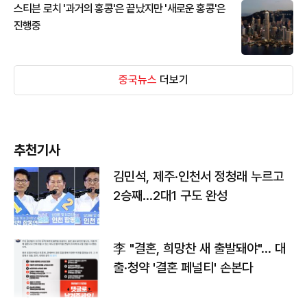
스티븐 로치 '과거의 홍콩'은 끝났지만 '새로운 홍콩'은
진행중
중국뉴스
더보기
추천기사
김민석, 제주·인천서 정청래 누르고
2승째…2대1 구도 완성
李 "결혼, 희망찬 새 출발돼야"… 대
출·청약 '결혼 페널티' 손본다