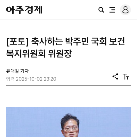
로
아
그
검
전
주
인
색
체
경
메
제
뉴
[포토] 축사하는 ​​​​​​​박주민 국회 보건
복지위원회 위원장
유대길 기자
공
텍
입력 2025-10-02 23:20
유
스
트
크
기