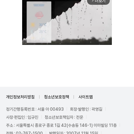
더보기
arrow_forward_ios
Unmute
개인정보처리방침
청소년보호정책
사이트맵
정기간행등록번호 : 서울 아 00493
회장·발행인 : 곽영길
사장·편집인 : 임규진
청소년보호책임자 : 전운
주소 : 서울특별시 종로구 종로 1길 42(수송동 146-1) 이마빌딩 11층
전화 : 02-767-1500
발행일자 : 2007년 11월 15일