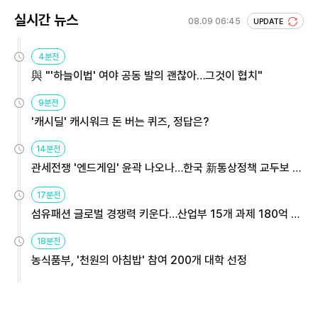
실시간 뉴스
08.09 06:45
UPDATE
4분전
與 "'하늘이법' 여야 공동 발의 괜찮아…그것이 협치"
9분전
'캐시딜' 캐시워크 돈 버는 퀴즈, 정답은?
14분전
관세전쟁 '엔드게임' 윤곽 나오나…한국 新통상정책 교두보 활
용해야
17분전
섬유패션 글로벌 경쟁력 키운다…산업부 15개 과제 180억 지
원
18분전
농식품부, '천원의 아침밥' 참여 200개 대학 선정