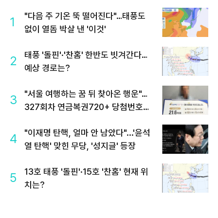
"다음 주 기온 뚝 떨어진다"…태풍도
1
없이 열돔 박살 낸 '이것'
태풍 '돌핀'·'찬홈' 한반도 빗겨간다…
2
예상 경로는?
"서울 여행하는 꿈 뒤 찾아온 행운"…
3
327회차 연금복권720+ 당첨번호조
회 주목
"이재명 탄핵, 얼마 안 남았다"...'윤석
4
열 탄핵' 맞힌 무당, '성지글' 등장
13호 태풍 '돌핀'·15호 '찬홈' 현재 위
5
치는?