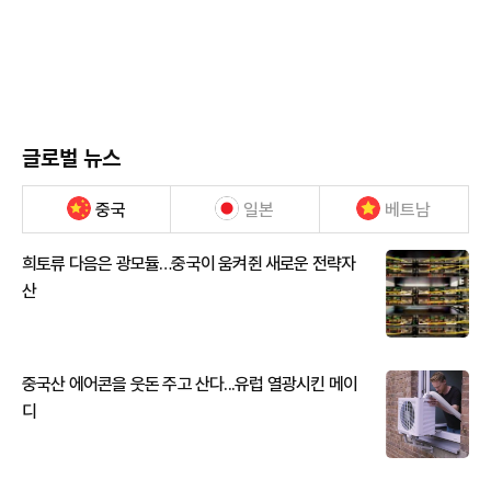
글로벌 뉴스
중국
일본
베트남
희토류 다음은 광모듈…중국이 움켜쥔 새로운 전략자
산
중국산 에어콘을 웃돈 주고 산다...유럽 열광시킨 메이
디