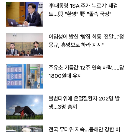
李대통령 'ISA·주가 누르기' 재검
토…與 "환영" 野 "졸속 국정"
이임생이 밝힌 '빵집 회동' 전말…"정
몽규, 홍명보로 하라 지시"
주유소 기름값 12주 연속 하락…L당
1800원대 유지
불볕더위에 온열질환자 202명 발
생…3명 숨져
전국 무더위 지속…동해안 강한 비