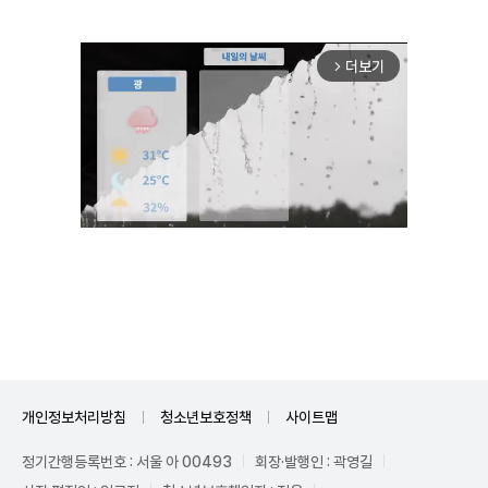
더보기
arrow_forward_ios
Unmute
개인정보처리방침
청소년보호정책
사이트맵
정기간행등록번호 : 서울 아 00493
회장·발행인 : 곽영길