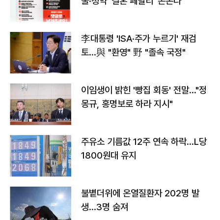
출·청약 '결혼 페널티' 손본다
李대통령 'ISA·주가 누르기' 재검
토…與 "환영" 野 "졸속 국정"
이임생이 밝힌 '빵집 회동' 전말…"정
몽규, 홍명보로 하라 지시"
주유소 기름값 12주 연속 하락…L당
1800원대 유지
불볕더위에 온열질환자 202명 발
생…3명 숨져