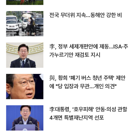
전국 무더위 지속…동해안 강한 비
李, 정부 세제개편안에 제동…ISA·주
가누르기안 재검토 지시
與, 황희 '폐기 버스 청년 주택' 제안
에 "당 입장과 무관…개인 의견"
李대통령, '호우피해' 안동·의성 관할
4개면 특별재난지역 선포