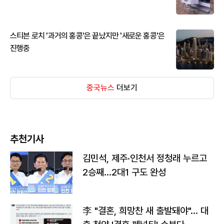
스티븐 로치 '과거의 홍콩'은 끝났지만 '새로운 홍콩'은
진행중
중국뉴스
더보기
추천기사
김민석, 제주·인천서 정청래 누르고
2승째…2대1 구도 완성
李 "결혼, 희망찬 새 출발돼야"… 대