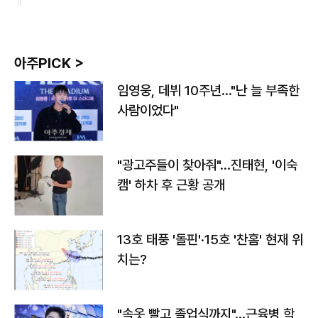
아주PICK >
임영웅, 데뷔 10주년…"난 늘 부족한
사람이었다"
"광고주들이 찾아줘"…진태현, '이숙
캠' 하차 후 근황 공개
13호 태풍 '돌핀'·15호 '찬홈' 현재 위
치는?
"속옷 빨고 졸업식까지"…근육병 학