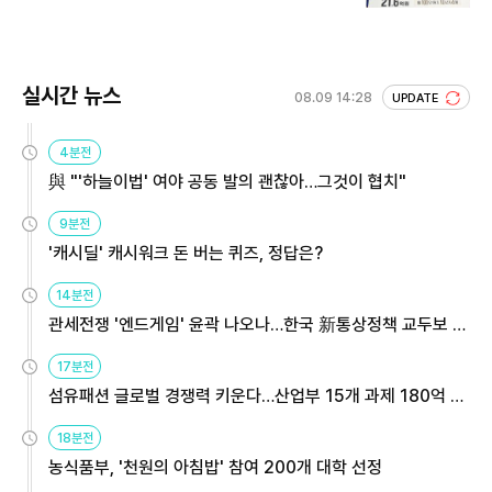
회 주목
실시간 뉴스
08.09 14:28
UPDATE
4분전
與 "'하늘이법' 여야 공동 발의 괜찮아…그것이 협치"
9분전
'캐시딜' 캐시워크 돈 버는 퀴즈, 정답은?
14분전
관세전쟁 '엔드게임' 윤곽 나오나…한국 新통상정책 교두보 활
용해야
17분전
섬유패션 글로벌 경쟁력 키운다…산업부 15개 과제 180억 지
원
18분전
농식품부, '천원의 아침밥' 참여 200개 대학 선정