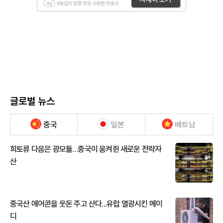
글로벌 뉴스
중국
일본
베트남
희토류 다음은 광모듈…중국이 움켜쥔 새로운 전략자
산
중국산 에어콘을 웃돈 주고 산다...유럽 열광시킨 메이
디