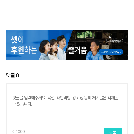
댓글
0
0
/ 300
등록