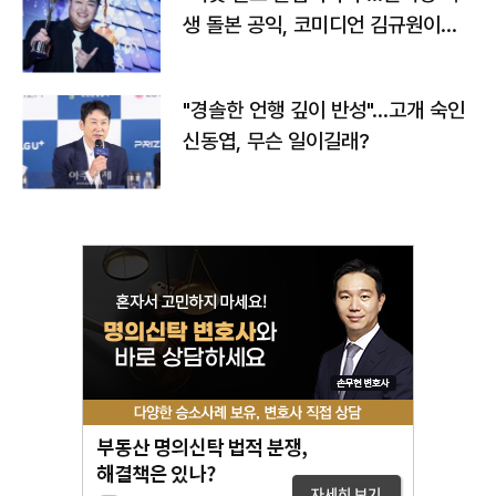
생 돌본 공익, 코미디언 김규원이었
다
"경솔한 언행 깊이 반성"…고개 숙인
신동엽, 무슨 일이길래?