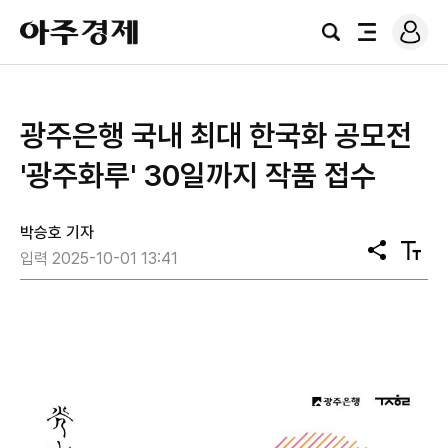
로
아
그
검
전
주
인
색
체
경
메
제
뉴
광주은행 국내 최대 한국화 공모전
'광주화루' 30일까지 작품 접수
박승호 기자
공
텍
입력 2025-10-01 13:41
유
스
트
크
기