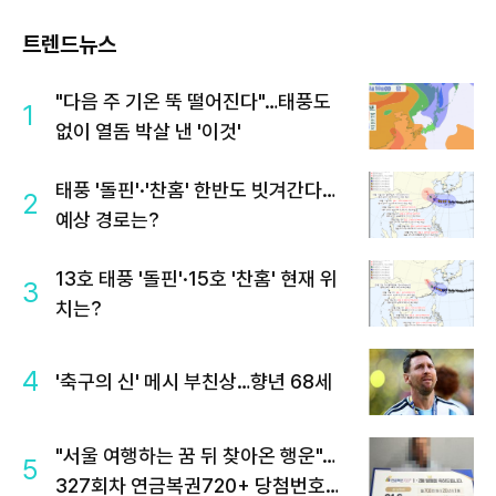
트렌드뉴스
"다음 주 기온 뚝 떨어진다"…태풍도
1
없이 열돔 박살 낸 '이것'
태풍 '돌핀'·'찬홈' 한반도 빗겨간다…
2
예상 경로는?
13호 태풍 '돌핀'·15호 '찬홈' 현재 위
3
치는?
4
'축구의 신' 메시 부친상…향년 68세
"서울 여행하는 꿈 뒤 찾아온 행운"…
5
327회차 연금복권720+ 당첨번호조