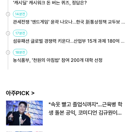
'캐시딜' 캐시워크 돈 버는 퀴즈, 정답은?
14분전
관세전쟁 '엔드게임' 윤곽 나오나…한국 新통상정책 교두보 활
용해야
17분전
섬유패션 글로벌 경쟁력 키운다…산업부 15개 과제 180억 지
원
18분전
농식품부, '천원의 아침밥' 참여 200개 대학 선정
아주PICK >
"속옷 빨고 졸업식까지"…근육병 학
생 돌본 공익, 코미디언 김규원이었
다