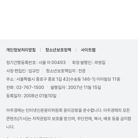
Unmute
개인정보처리방침
청소년보호정책
사이트맵
정기간행등록번호 : 서울 아 00493
회장·발행인 : 곽영길
사장·편집인 : 임규진
청소년보호책임자 : 전운
주소 : 서울특별시 종로구 종로 1길 42(수송동 146-1) 이마빌딩 11층
전화 : 02-767-1500
발행일자 : 2007년 11월 15일
등록일자 : 2008년 01월10일
아주경제는 인터넷신문윤리위원회 윤리강령을 준수합니다. 아주경제의 모든
콘텐츠(기사)는 저작권법의 보호를 받으며, 무단전재, 복사, 배포 등을 금지합
니다.