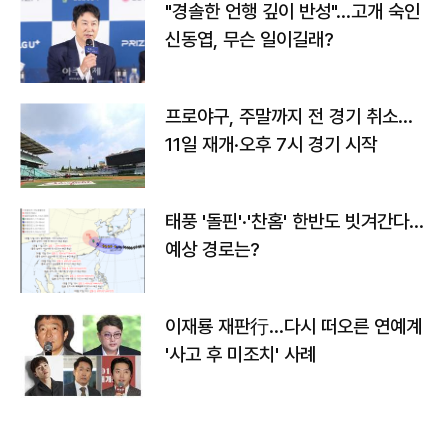
"경솔한 언행 깊이 반성"…고개 숙인
신동엽, 무슨 일이길래?
프로야구, 주말까지 전 경기 취소…
11일 재개·오후 7시 경기 시작
태풍 '돌핀'·'찬홈' 한반도 빗겨간다…
예상 경로는?
이재룡 재판行…다시 떠오른 연예계
'사고 후 미조치' 사례