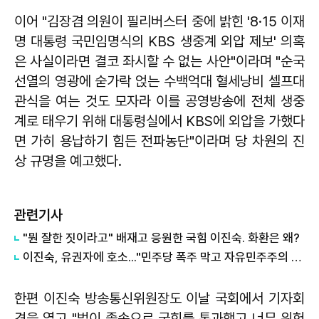
이어 "김장겸 의원이 필리버스터 중에 밝힌 '8·15 이재
명 대통령 국민임명식의 KBS 생중계 외압 제보' 의혹
은 사실이라면 결코 좌시할 수 없는 사안"이라며 "순국
선열의 영광에 숟가락 얹는 수백억대 혈세낭비 셀프대
관식을 여는 것도 모자라 이를 공영방송에 전체 생중
계로 태우기 위해 대통령실에서 KBS에 외압을 가했다
면 가히 용납하기 힘든 전파농단"이라며 당 차원의 진
상 규명을 예고했다.
관련기사
"뭔 잘한 짓이라고" 배재고 응원한 국힘 이진숙. 화환은 왜?
이진숙, 유권자에 호소..."민주당 폭주 막고 자유민주주의 지켜야"
한편 이진숙 방송통신위원장도 이날 국회에서 기자회
견을 열고 "법이 졸속으로 국회를 통과했고 너무 위헌