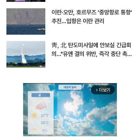
이란·오만, 호르무즈 '중앙항로 통항'
추진…입항은 이란 관리
靑, 北 탄도미사일에 안보실 긴급회
의…"유엔 결의 위반, 즉각 중단 촉
구"
더보기
arrow_forward_ios