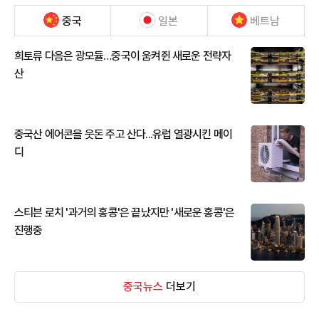
중국
일본
베트남
희토류 다음은 광모듈…중국이 움켜쥔 새로운 전략자
산
중국산 에어콘을 웃돈 주고 산다...유럽 열광시킨 메이
디
스티븐 로치 '과거의 홍콩'은 끝났지만 '새로운 홍콩'은
진행중
중국뉴스
더보기