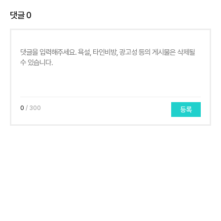
댓글
0
0
/ 300
등록