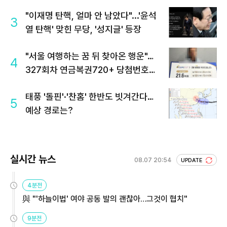
"이재명 탄핵, 얼마 안 남았다"...'윤석
3
열 탄핵' 맞힌 무당, '성지글' 등장
"서울 여행하는 꿈 뒤 찾아온 행운"…
4
327회차 연금복권720+ 당첨번호조
회 주목
태풍 '돌핀'·'찬홈' 한반도 빗겨간다…
5
예상 경로는?
실시간 뉴스
08.07 20:54
UPDATE
4분전
與 "'하늘이법' 여야 공동 발의 괜찮아…그것이 협치"
9분전