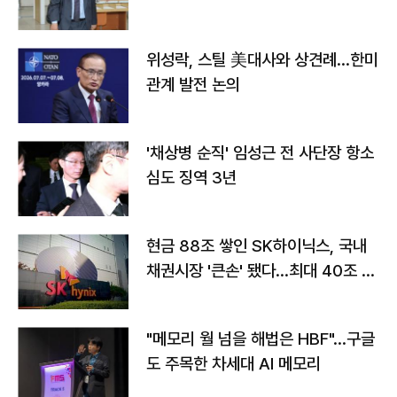
위성락, 스틸 美대사와 상견례…한미
관계 발전 논의
'채상병 순직' 임성근 전 사단장 항소
심도 징역 3년
현금 88조 쌓인 SK하이닉스, 국내
채권시장 '큰손' 됐다…최대 40조 투
자
"메모리 월 넘을 해법은 HBF"…구글
도 주목한 차세대 AI 메모리