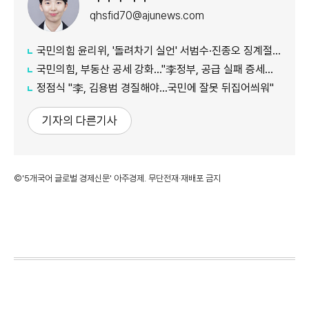
qhsfid70@ajunews.com
국민의힘 윤리위, '돌려차기 실언' 서범수·진종오 징계절차 개시
국민의힘, 부동산 공세 강화..."李정부, 공급 실패 증세로 덮으려 해"
정점식 "李, 김용범 경질해야...국민에 잘못 뒤집어씌워"
기자의 다른기사
©'5개국어 글로벌 경제신문' 아주경제. 무단전재·재배포 금지