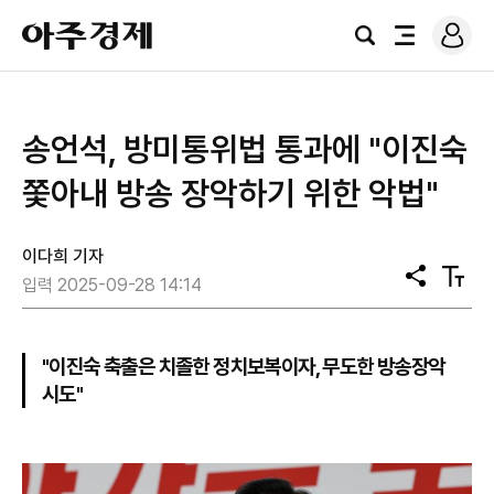
로
아
그
검
전
주
인
색
체
경
메
제
뉴
송언석, 방미통위법 통과에 "이진숙
쫓아내 방송 장악하기 위한 악법"
이다희 기자
공
텍
입력 2025-09-28 14:14
유
스
트
크
기
"이진숙 축출은 치졸한 정치보복이자, 무도한 방송장악
시도"