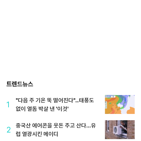
트렌드뉴스
"다음 주 기온 뚝 떨어진다"…태풍도
1
없이 열돔 박살 낸 '이것'
중국산 에어콘을 웃돈 주고 산다...유
2
럽 열광시킨 메이디