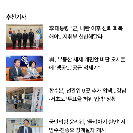
추천기사
李대통령 "군, 내란 이후 신뢰 회복
해야…지휘부 헌신해달라"
與, 부동산 세제 개편안 비판 오세훈
에 '맹공'…"공급 억제기"
합수본, 선관위 9곳 추가 압색…강남
·서초도 '투표율 허위 입력' 정황
국민의힘 윤리위, '돌려차기 실언' 서
범수·진종오 징계절차 개시