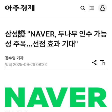
로
아
그
검
전
주
인
색
체
경
메
제
뉴
삼성證 "NAVER, 두나무 인수 가능
성 주목…선점 효과 기대"
장수영 기자
공
텍
입력 2025-09-26 08:33
유
스
트
크
기