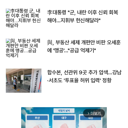
李대통령 "군, 내란 이후 신뢰 회복
해야…지휘부 헌신해달라"
與, 부동산 세제 개편안 비판 오세훈
에 '맹공'…"공급 억제기"
합수본, 선관위 9곳 추가 압색…강남
·서초도 '투표율 허위 입력' 정황
더보기
arrow_forward_ios