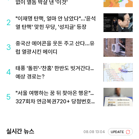
없이 열돔 박살 낸 '이것'
"이재명 탄핵, 얼마 안 남았다"...'윤석
2
열 탄핵' 맞힌 무당, '성지글' 등장
중국산 에어콘을 웃돈 주고 산다...유
3
럽 열광시킨 메이디
태풍 '돌핀'·'찬홈' 한반도 빗겨간다…
4
예상 경로는?
"서울 여행하는 꿈 뒤 찾아온 행운"…
5
327회차 연금복권720+ 당첨번호조
회 주목
실시간 뉴스
08.08 13:04
UPDATE