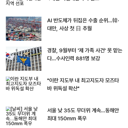
AI 반도체가 뒤집은 수출 순위…韓·
대만, 사상 첫 日 추월
경찰, 9월부터 '제 가족 사건' 못 맡는
다…수사인력 881명 보강
"이란 지도부 내 최고지도자 모즈타
바 위독설 확산"
서울 낮 35도 무더위 계속…동해안
최대 150㎜ 폭우