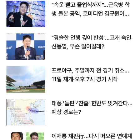
"속옷 빨고 졸업식까지"…근육병 학
생 돌본 공익, 코미디언 김규원이었
다
"경솔한 언행 깊이 반성"…고개 숙인
신동엽, 무슨 일이길래?
프로야구, 주말까지 전 경기 취소…
11일 재개·오후 7시 경기 시작
태풍 '돌핀'·'찬홈' 한반도 빗겨간다…
예상 경로는?
이재룡 재판行…다시 떠오른 연예계