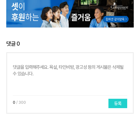
댓글
0
0
/ 300
등록