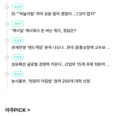
4분전
與 "'하늘이법' 여야 공동 발의 괜찮아…그것이 협치"
9분전
'캐시딜' 캐시워크 돈 버는 퀴즈, 정답은?
14분전
관세전쟁 '엔드게임' 윤곽 나오나…한국 新통상정책 교두보 활
용해야
17분전
섬유패션 글로벌 경쟁력 키운다…산업부 15개 과제 180억 지
원
18분전
농식품부, '천원의 아침밥' 참여 200개 대학 선정
아주PICK >