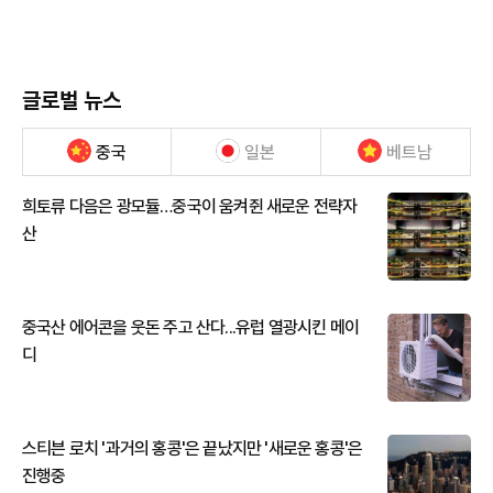
글로벌 뉴스
중국
일본
베트남
희토류 다음은 광모듈…중국이 움켜쥔 새로운 전략자
산
중국산 에어콘을 웃돈 주고 산다...유럽 열광시킨 메이
디
스티븐 로치 '과거의 홍콩'은 끝났지만 '새로운 홍콩'은
진행중