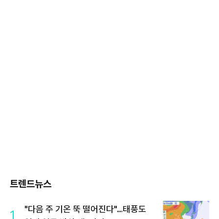
트렌드뉴스
"다음 주 기온 뚝 떨어진다"…태풍도
1