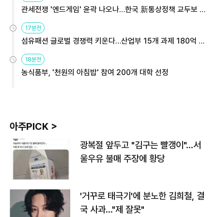
관세전쟁 '엔드게임' 윤곽 나오나…한국 新통상정책 교두보 활
용해야
17분전
섬유패션 글로벌 경쟁력 키운다…산업부 15개 과제 180억 지
원
18분전
농식품부, '천원의 아침밥' 참여 200개 대학 선정
아주PICK >
광복절 앞두고 "김구는 빨갱이"…서
울우유 불매 주장에 황당
'거꾸로 태극기'에 분노한 김희철, 결
국 사과…"제 잘못"