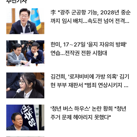
추천기사
李 "광주 군공항 기능, 2028년 중순
까지 임시 배치…속도전 넘어 전격
전"
한미, 17∼27일 '을지 자유의 방패'
연습…전작권 전환 시험대
김건희, '로저비비에 가방 의혹' 김기
현 부부 재판서 "범죄 연상시키지 말
라"
'청년 버스 하우스' 논란 황희 "청년
주거 문제 헤아리지 못했다"