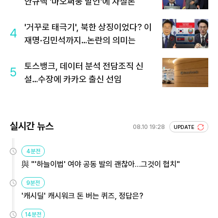
안규백 '마오쩌둥 발언'에 자질론
'거꾸로 태극기', 북한 상징이었다? 이
4
재명·김민석까지…논란의 의미는
토스뱅크, 데이터 분석 전담조직 신
5
설…수장에 카카오 출신 선임
실시간 뉴스
08.10 19:28
UPDATE
4분전
與 "'하늘이법' 여야 공동 발의 괜찮아…그것이 협치"
9분전
'캐시딜' 캐시워크 돈 버는 퀴즈, 정답은?
14분전