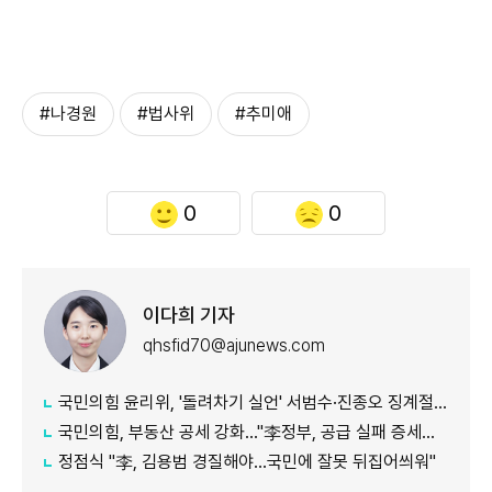
#나경원
#법사위
#추미애
0
0
이다희 기자
qhsfid70@ajunews.com
국민의힘 윤리위, '돌려차기 실언' 서범수·진종오 징계절차 개시
국민의힘, 부동산 공세 강화..."李정부, 공급 실패 증세로 덮으려 해"
정점식 "李, 김용범 경질해야...국민에 잘못 뒤집어씌워"