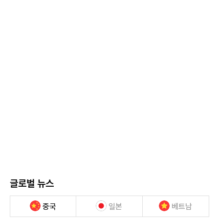
글로벌 뉴스
중국
일본
베트남