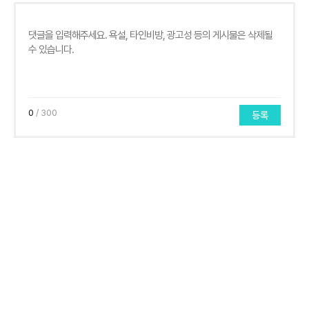
0
/ 300
등록