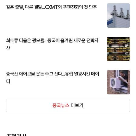
같은 출발, 다른 결말...CXMT와 푸젠진화의 첫 단추
희토류 다음은 광모듈…중국이 움켜쥔 새로운 전략자
산
중국산 에어콘을 웃돈 주고 산다...유럽 열광시킨 메이
디
중국뉴스
더보기