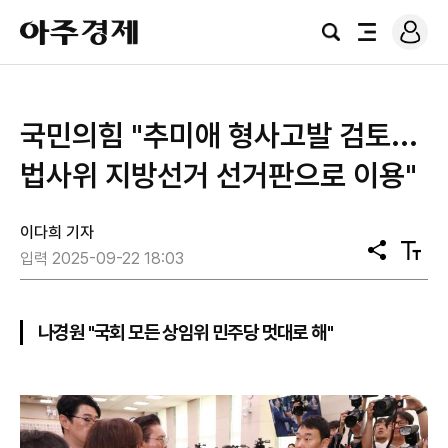
로
아
그
검
전
주
인
색
체
경
메
제
뉴
국민의힘 "추미애 형사고발 검토...
법사위 지방선거 선거판으로 이용"
이다희 기자
공
텍
입력 2025-09-22 18:03
유
스
트
크
기
나경원 "국회 모든 상임위 민주당 멋대로 해"