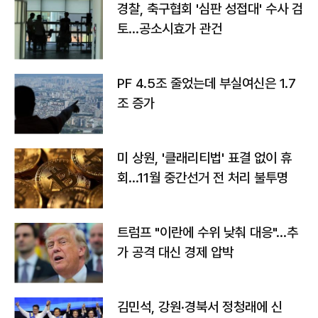
경찰, 축구협회 '심판 성접대' 수사 검
토…공소시효가 관건
PF 4.5조 줄었는데 부실여신은 1.7
조 증가
미 상원, '클래리티법' 표결 없이 휴
회…11월 중간선거 전 처리 불투명
트럼프 "이란에 수위 낮춰 대응"…추
가 공격 대신 경제 압박
김민석, 강원·경북서 정청래에 신