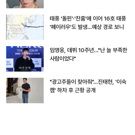
태풍 '돌핀'·'찬홈'에 이어 16호 태풍
'페이러우'도 발생…예상 경로 보니
임영웅, 데뷔 10주년…"난 늘 부족한
사람이었다"
"광고주들이 찾아줘"…진태현, '이숙
캠' 하차 후 근황 공개