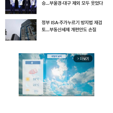
승…부울경·대구 제외 모두 웃었다
정부 ISA·주가누르기 방지법 재검
토…부동산세제 개편안도 손질
더보기
arrow_forward_ios
Unmute