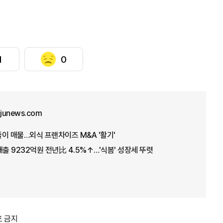
1
0
junews.com
이 매물…외식 프랜차이즈 M&A '활기'
매출 9232억원 전년比 4.5%↑…'식봄' 성장세 뚜렷
포 금지