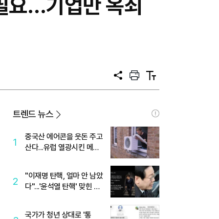
 필요…기업만 옥죄
공
프
텍
유
린
스
트
트
크
기
트렌드 뉴스
중국산 에어콘을 웃돈 주고
1
산다...유럽 열광시킨 메이
디
"이재명 탄핵, 얼마 안 남았
2
다"...'윤석열 탄핵' 맞힌 무
당, '성지글' 등장
국가가 청년 상대로 '통