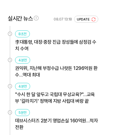
실시간 뉴스
08.07 13:18
UPDATE
8초전
李대통령, 대장·중장 진급 장성들에 삼정검 수
치 수여
4분전
권익위, 지난해 부정수급 나랏돈 1296억원 환
수…역대 최대
4분전
"수시 한 달 앞두고 국립대 무상교육?"…교육
부 '갈라치기' 정책에 지방 사립대 벼랑 끝
5분전
데브시스터즈 2분기 영업손실 160억원…적자
전환