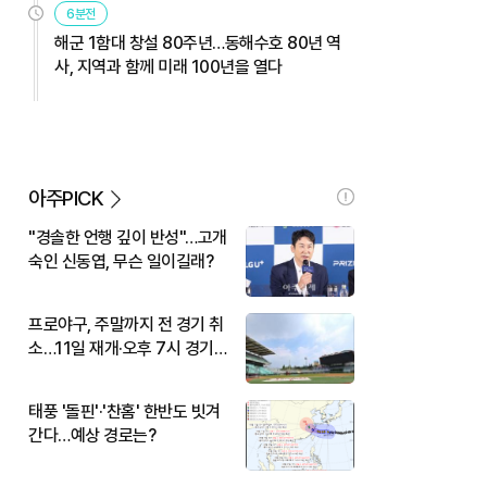
6분전
해군 1함대 창설 80주년…동해수호 80년 역
사, 지역과 함께 미래 100년을 열다
아주PICK
"경솔한 언행 깊이 반성"…고개
숙인 신동엽, 무슨 일이길래?
프로야구, 주말까지 전 경기 취
소…11일 재개·오후 7시 경기
시작
태풍 '돌핀'·'찬홈' 한반도 빗겨
간다…예상 경로는?