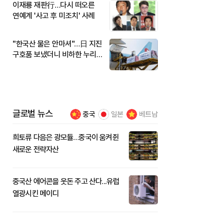
이재룡 재판行…다시 떠오른
연예계 '사고 후 미조치' 사례
"한국산 물은 안마셔"…日 지진
구호품 보냈더니 비하한 누리
꾼
글로벌 뉴스
중국
일본
베트남
희토류 다음은 광모듈…중국이 움켜쥔
새로운 전략자산
중국산 에어콘을 웃돈 주고 산다...유럽
열광시킨 메이디