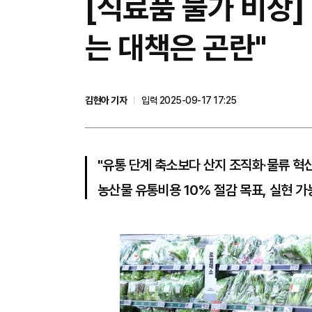
[식료품 물가 비상]
는 대책은 곤란"
김현아 기자
입력 2025-09-17 17:25
"유통 단계 축소보다 산지 조직화·물류 혁
농산물 유통비용 10% 절감 목표, 실현 가