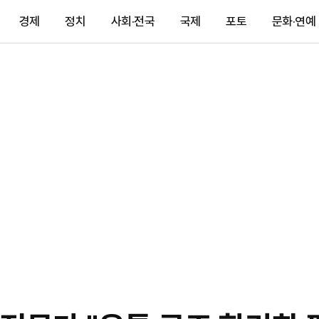
경제
정치
사회·전국
국제
포토
문화·연예