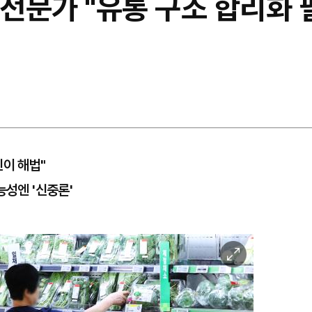
 전문가 "유통 구조 합리화
신이 해법"
능성엔 '신중론'
이
미
지