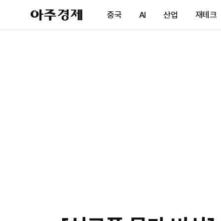
아
중국
AI
산업
재테크
주
경
제