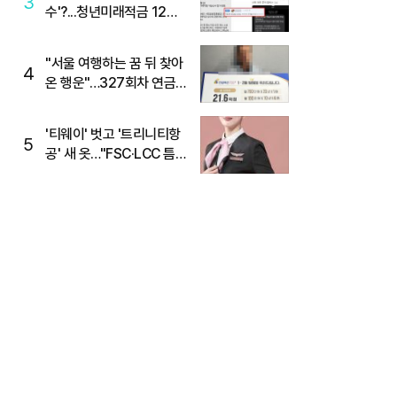
3
수'?...청년미래적금 12%
준다더니 "응, 오류야"
"서울 여행하는 꿈 뒤 찾아
4
온 행운"…327회차 연금
복권720+ 당첨번호조회
주목
'티웨이' 벗고 '트리니티항
5
공' 새 옷…"FSC·LCC 틈
새, SSC 전략으로 공략"