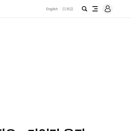
로
English
日本語
그
검
전
인
색
체
메
뉴