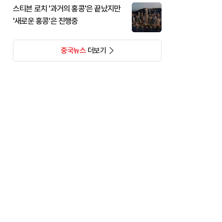
스티븐 로치 '과거의 홍콩'은 끝났지만
'새로운 홍콩'은 진행중
중국뉴스
더보기