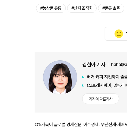
#농산물 유통
#산지 조직화
#물류 효율
김현아 기자
haha@a
버거·커피·치킨까지 줄줄
CJ프레시웨이, 2분기 
기자의 다른기사
©'5개국어 글로벌 경제신문' 아주경제. 무단전재·재배