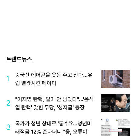
트렌드뉴스
중국산 에어콘을 웃돈 주고 산다...유
1
럽 열광시킨 메이디
"이재명 탄핵, 얼마 안 남았다"...'윤석
2
열 탄핵' 맞힌 무당, '성지글' 등장
국가가 청년 상대로 '통수'?...청년미
3
래적금 12% 준다더니 "응, 오류야"