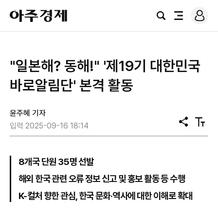
로
아
그
검
전
주
인
색
체
경
메
제
뉴
"일본해? 동해!" '제19기 대한민국
바로알림단' 본격 활동
윤주혜 기자
공
텍
입력 2025-09-16 18:14
유
스
트
크
기
8개국 단원 35명 선발
해외 한국 관련 오류 정보 신고 및 홍보 활동 등 수행
K-컬처 향한 관심, 한국 문화·역사에 대한 이해로 확대