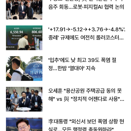
음주 회동…로봇·피지컬AI 협력 논의
'+17.91→-5.12→+3.76→-4.8%'…'
종레' 규제에도 여전히 롤러코스터
타는 코스피
'입추'에도 낮 최고 39도 폭염 절
정…한밤 '열대야' 지속
오세훈 "용산공원 주택공급 동의 못
해" vs 與 "정치적 어젠다로 사용"
맞불
李대통령 "외신서 보던 폭염 상황 현
실로…모든 행정력 총동원하라"