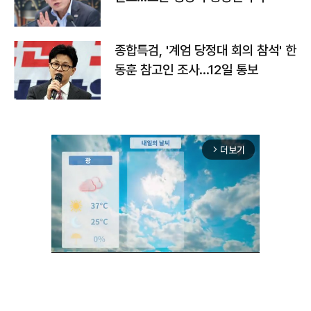
종합특검, '계엄 당정대 회의 참석' 한
동훈 참고인 조사...12일 통보
더보기
arrow_forward_ios
Unmute