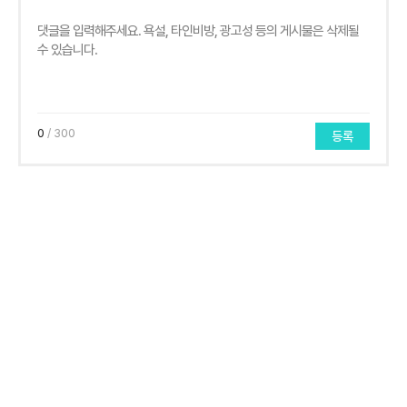
0
/ 300
등록