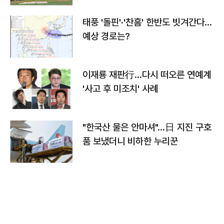
태풍 '돌핀'·'찬홈' 한반도 빗겨간다…
예상 경로는?
이재룡 재판行…다시 떠오른 연예계
'사고 후 미조치' 사례
"한국산 물은 안마셔"…日 지진 구호
품 보냈더니 비하한 누리꾼