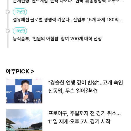
관세전쟁 '엔드게임' 윤곽 나오나…한국 新통상정책 교두보 활
용해야
17분전
섬유패션 글로벌 경쟁력 키운다…산업부 15개 과제 180억 지
원
18분전
농식품부, '천원의 아침밥' 참여 200개 대학 선정
아주PICK >
"경솔한 언행 깊이 반성"…고개 숙인
신동엽, 무슨 일이길래?
프로야구, 주말까지 전 경기 취소…
11일 재개·오후 7시 경기 시작