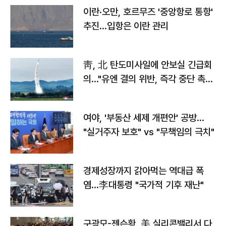
이란·오만, 호르무즈 '중앙항로 통항'
추진…입항은 이란 관리
靑, 北 탄도미사일에 안보실 긴급회
의…"유엔 결의 위반, 즉각 중단 촉
구"
여야, '부동산 세제 개편안' 공방…
"실거주자 보호" vs "무책임의 극치"
경제성장까지 갉아먹는 역대급 폭
염…李대통령 "국가적 기후 재난"
구광모-젠슨황, 美 실리콘밸리서 다