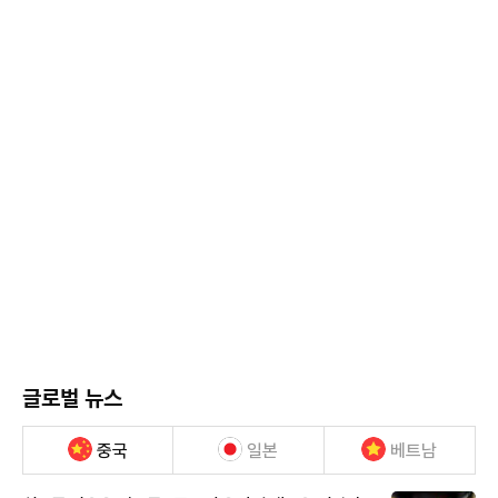
글로벌 뉴스
중국
일본
베트남