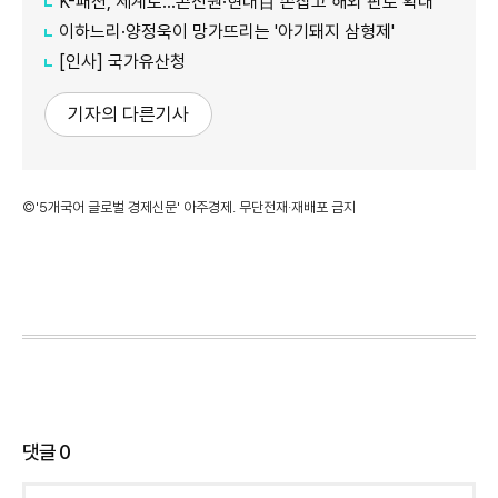
K-패션, 세계로…콘진원·현대百 손잡고 해외 판로 확대
이하느리·양정욱이 망가뜨리는 '아기돼지 삼형제'
[인사] 국가유산청
기자의 다른기사
©'5개국어 글로벌 경제신문' 아주경제. 무단전재·재배포 금지
댓글
0