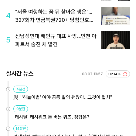
"서울 여행하는 꿈 뒤 찾아온 행운"…
4
327회차 연금복권720+ 당첨번호조
회 주목
신남성연대 배인규 대표 사망…인천 아
5
파트서 숨진 채 발견
실시간 뉴스
08.07 13:57
UPDATE
4분전
與 "'하늘이법' 여야 공동 발의 괜찮아…그것이 협치"
9분전
'캐시딜' 캐시워크 돈 버는 퀴즈, 정답은?
14분전