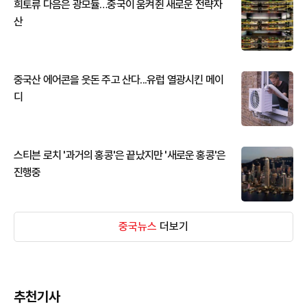
희토류 다음은 광모듈…중국이 움켜쥔 새로운 전략자
산
중국산 에어콘을 웃돈 주고 산다...유럽 열광시킨 메이
디
스티븐 로치 '과거의 홍콩'은 끝났지만 '새로운 홍콩'은
진행중
중국뉴스
더보기
추천기사