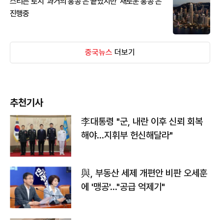
스티븐 로치 '과거의 홍콩'은 끝났지만 '새로운 홍콩'은
진행중
중국뉴스
더보기
추천기사
李대통령 "군, 내란 이후 신뢰 회복
해야…지휘부 헌신해달라"
與, 부동산 세제 개편안 비판 오세훈
에 '맹공'…"공급 억제기"