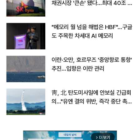
채권시장 '큰손' 됐다…최대 40조 투
자
"메모리 월 넘을 해법은 HBF"…구글
도 주목한 차세대 AI 메모리
이란·오만, 호르무즈 '중앙항로 통항'
추진…입항은 이란 관리
靑, 北 탄도미사일에 안보실 긴급회
의…"유엔 결의 위반, 즉각 중단 촉
구"
더보기
arrow_forward_ios