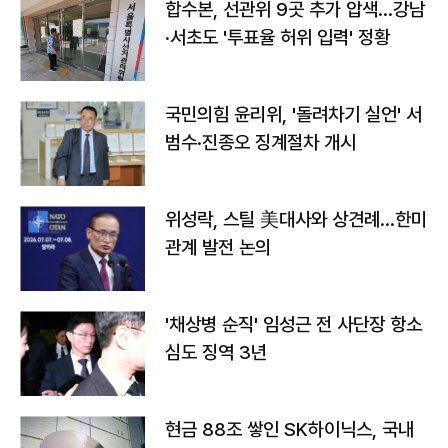
합수본, 선관위 9곳 추가 압색…강남
·서초도 '투표율 허위 입력' 정황
국민의힘 윤리위, '돌려차기 실언' 서
범수·진종오 징계절차 개시
위성락, 스틸 美대사와 상견례…한미
관계 발전 논의
'채상병 순직' 임성근 전 사단장 항소
심도 징역 3년
현금 88조 쌓인 SK하이닉스, 국내