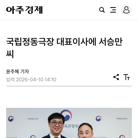
로
아
그
검
전
주
인
색
체
경
메
제
뉴
국립정동극장 대표이사에 서승만
씨
윤주혜 기자
공
텍
입력 2026-04-10 14:10
유
스
트
크
기