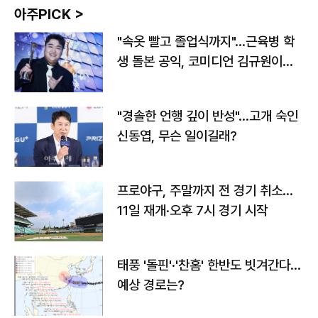
아주PICK >
"속옷 빨고 졸업식까지"…근육병 학
생 돌본 공익, 코미디언 김규원이었
다
"경솔한 언행 깊이 반성"…고개 숙인
신동엽, 무슨 일이길래?
프로야구, 주말까지 전 경기 취소…
11일 재개·오후 7시 경기 시작
태풍 '돌핀'·'찬홈' 한반도 빗겨간다…
예상 경로는?