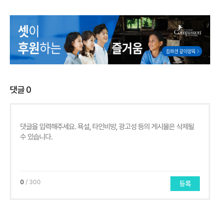
댓글
0
0
/ 300
등록