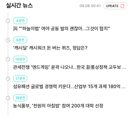
실시간 뉴스
08.08 00:41
UPDATE
4분전
與 "'하늘이법' 여야 공동 발의 괜찮아…그것이 협치"
9분전
'캐시딜' 캐시워크 돈 버는 퀴즈, 정답은?
14분전
관세전쟁 '엔드게임' 윤곽 나오나…한국 新통상정책 교두보 활
용해야
17분전
섬유패션 글로벌 경쟁력 키운다…산업부 15개 과제 180억 지
원
18분전
농식품부, '천원의 아침밥' 참여 200개 대학 선정