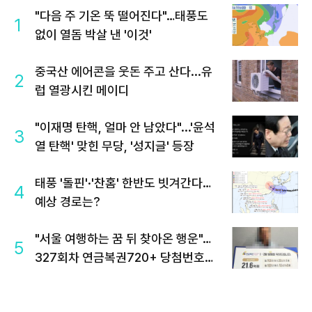
"다음 주 기온 뚝 떨어진다"…태풍도
1
없이 열돔 박살 낸 '이것'
중국산 에어콘을 웃돈 주고 산다...유
2
럽 열광시킨 메이디
"이재명 탄핵, 얼마 안 남았다"...'윤석
3
열 탄핵' 맞힌 무당, '성지글' 등장
태풍 '돌핀'·'찬홈' 한반도 빗겨간다…
4
예상 경로는?
"서울 여행하는 꿈 뒤 찾아온 행운"…
5
327회차 연금복권720+ 당첨번호조
회 주목