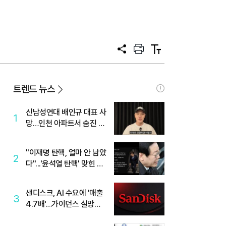
공
프
텍
유
린
스
트
트
크
기
트렌드 뉴스
신남성연대 배인규 대표 사
1
망…인천 아파트서 숨진 채
발견
"이재명 탄핵, 얼마 안 남았
2
다"...'윤석열 탄핵' 맞힌 무
당, '성지글' 등장
샌디스크, AI 수요에 '매출
3
4.7배'…가이던스 실망에
'주가는 하락'