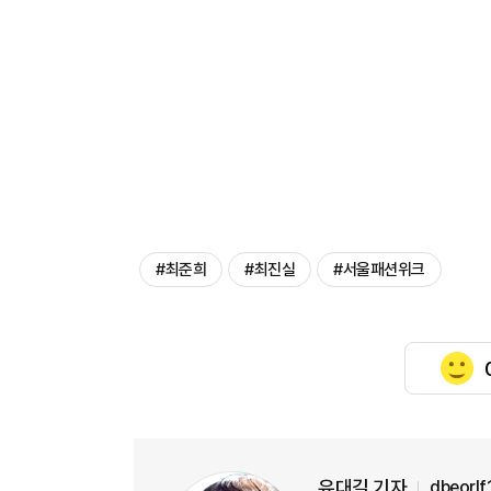
#최준희
#최진실
#서울패션위크
유대길 기자
dbeorl