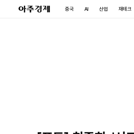
아
중국
AI
산업
재테크
주
경
제