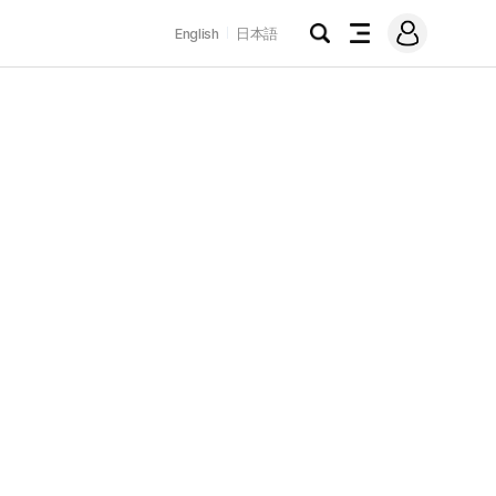
로
English
日本語
그
검
전
인
색
체
메
뉴