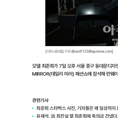
[사진=유대길 기자 dbeorlf123@ajunews.com]
모델 최준희가 7일 오후 서울 중구 동대문디자인플라
MIRROR(데일리 미러) 패션쇼에 참석해 런웨이에
관련기사
최준희 스타벅스 사진, 기자들은 왜 일상까지
유재석, 故 최진실 딸 최준희에 축의금 건넸다