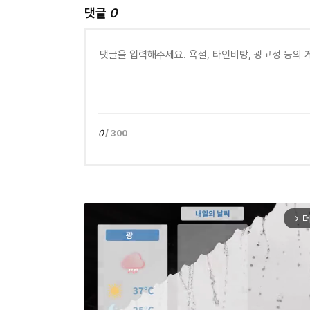
댓글
0
0
/ 300
더
arrow_forward_ios