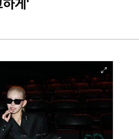
크하게'
이
미
지
확
대