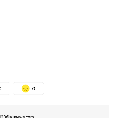
0
0
f123@ajunews.com