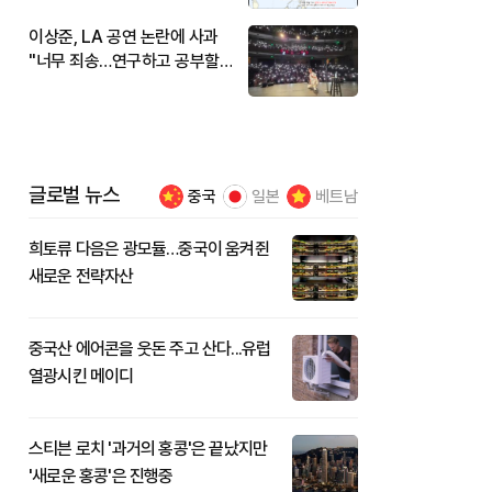
이상준, LA 공연 논란에 사과
"너무 죄송…연구하고 공부할
것"
글로벌 뉴스
중국
일본
베트남
희토류 다음은 광모듈…중국이 움켜쥔
새로운 전략자산
중국산 에어콘을 웃돈 주고 산다...유럽
열광시킨 메이디
스티븐 로치 '과거의 홍콩'은 끝났지만
'새로운 홍콩'은 진행중