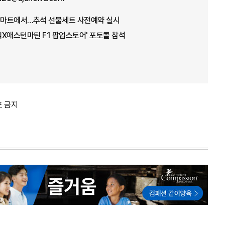
로마트에서…추석 선물세트 사전예약 실시
피딕X애스턴마틴 F1 팝업스토어' 포토콜 참석
포 금지