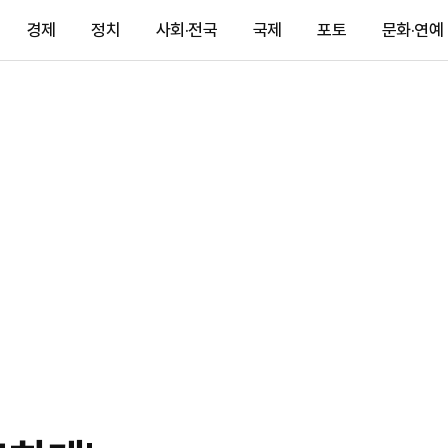
경제
정치
사회·전국
국제
포토
문화·연예