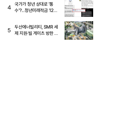
국가가 청년 상대로 '통
4
수'?...청년미래적금 12%
준다더니 "응, 오류야"
두산에너빌리티, SMR 세
5
제 지원·빌 게이츠 방한 기
대에 5%대 강세