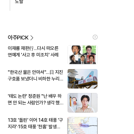
도발
아주PICK
이재룡 재판行…다시 떠오른
연예계 '사고 후 미조치' 사례
"한국산 물은 안마셔"…日 지진
구호품 보냈더니 비하한 누리
꾼
'태도 논란' 정준원 "난 배우 하
면 안 되는 사람인가? 생각 했
다"
13호 '돌핀' 이어 14호 태풍 '구
지라'·15호 태풍 '찬홈' 발생…
현재 위치와 이동경로는?