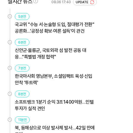
실시간 뉴스
08.06 17:40
UPDATE
5분전
국교위 "수능 서·논술형 도입, 절대평가 전환"
공론화…'공정성 확보·여론 설득'이 관건
6분전
신안군·울릉군, 국토외곽 섬 발전 공동 대
응…"특별법 개정 협력"
7분전
한국마사회 영남본부, 소셜임팩트 육성·신입
안착 '투트랙'
8분전
소프트뱅크 1분기 순익 3조1400억원…인텔
투자가 실적 견인
11분전
북, 동해상으로 미상 발사체 발사…42일 만에