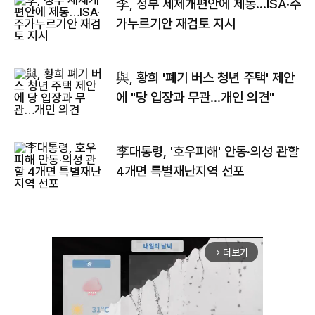
李, 정부 세제개편안에 제동…ISA·주
가누르기안 재검토 지시
與, 황희 '폐기 버스 청년 주택' 제안
에 "당 입장과 무관…개인 의견"
李대통령, '호우피해' 안동·의성 관할
4개면 특별재난지역 선포
더보기
arrow_forward_ios