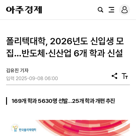
로
아
그
검
전
주
인
색
체
경
메
제
뉴
폴리텍대학, 2026년도 신입생 모
집…반도체·신산업 6개 학과 신설
김유진 기자
공
텍
입력 2025-09-08 06:00
유
스
트
크
기
169개 학과 5630명 선발…25개 학과 개편 추진