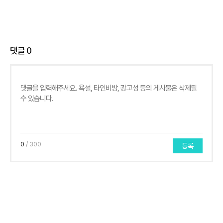
댓글
0
0
/ 300
등록