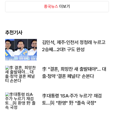
중국뉴스
더보기
추천기사
김민석, 제주·인천서 정청래 누르고
2승째…2대1 구도 완성
李 "결혼, 희망찬 새 출발돼야"… 대
출·청약 '결혼 페널티' 손본다
李대통령 'ISA·주가 누르기' 재검
토…與 "환영" 野 "졸속 국정"