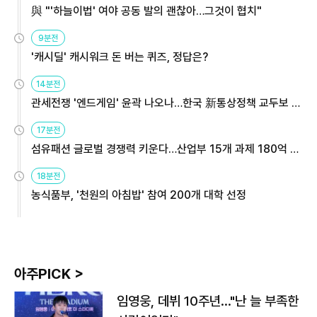
與 "'하늘이법' 여야 공동 발의 괜찮아…그것이 협치"
9분전
'캐시딜' 캐시워크 돈 버는 퀴즈, 정답은?
14분전
관세전쟁 '엔드게임' 윤곽 나오나…한국 新통상정책 교두보 활
용해야
17분전
섬유패션 글로벌 경쟁력 키운다…산업부 15개 과제 180억 지
원
18분전
농식품부, '천원의 아침밥' 참여 200개 대학 선정
아주PICK >
임영웅, 데뷔 10주년…"난 늘 부족한