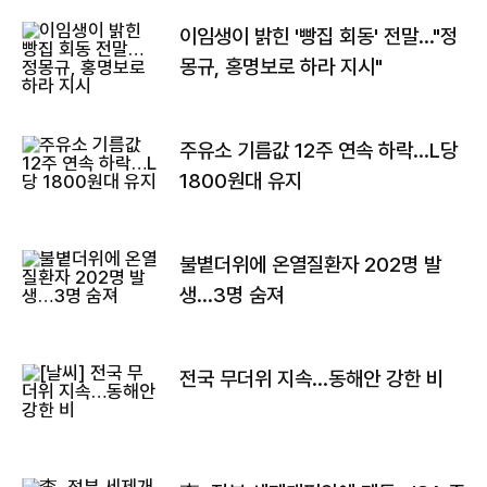
이임생이 밝힌 '빵집 회동' 전말…"정
몽규, 홍명보로 하라 지시"
주유소 기름값 12주 연속 하락…L당
1800원대 유지
불볕더위에 온열질환자 202명 발
생…3명 숨져
전국 무더위 지속…동해안 강한 비