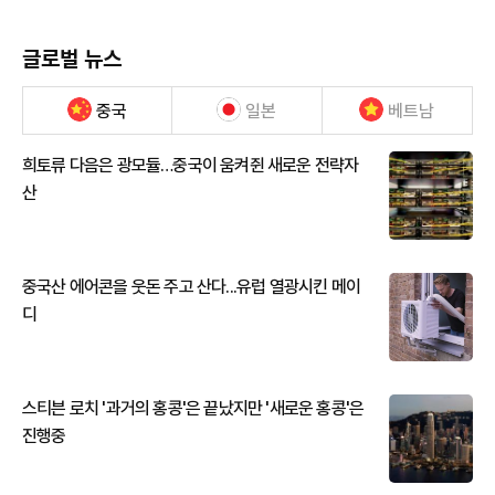
글로벌 뉴스
중국
일본
베트남
희토류 다음은 광모듈…중국이 움켜쥔 새로운 전략자
산
중국산 에어콘을 웃돈 주고 산다...유럽 열광시킨 메이
디
스티븐 로치 '과거의 홍콩'은 끝났지만 '새로운 홍콩'은
진행중