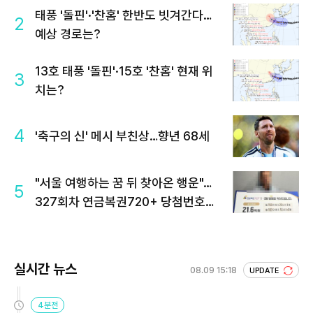
태풍 '돌핀'·'찬홈' 한반도 빗겨간다…
2
예상 경로는?
13호 태풍 '돌핀'·15호 '찬홈' 현재 위
3
치는?
4
'축구의 신' 메시 부친상…향년 68세
"서울 여행하는 꿈 뒤 찾아온 행운"…
5
327회차 연금복권720+ 당첨번호조
회 주목
실시간 뉴스
08.09 15:18
UPDATE
4분전