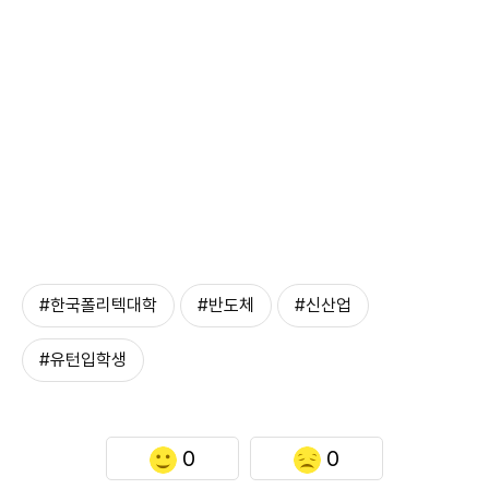
#한국폴리텍대학
#반도체
#신산업
#유턴입학생
0
0