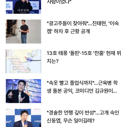
사람이었다"
"광고주들이 찾아줘"…진태현, '이숙
캠' 하차 후 근황 공개
13호 태풍 '돌핀'·15호 '찬홈' 현재 위
치는?
"속옷 빨고 졸업식까지"…근육병 학
생 돌본 공익, 코미디언 김규원이었
다
"경솔한 언행 깊이 반성"…고개 숙인
신동엽, 무슨 일이길래?