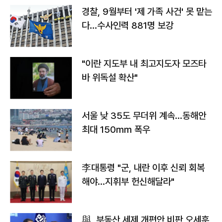
경찰, 9월부터 '제 가족 사건' 못 맡는
다…수사인력 881명 보강
"이란 지도부 내 최고지도자 모즈타
바 위독설 확산"
서울 낮 35도 무더위 계속…동해안
최대 150㎜ 폭우
李대통령 "군, 내란 이후 신뢰 회복
해야…지휘부 헌신해달라"
與, 부동산 세제 개편안 비판 오세훈