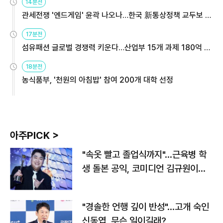
14분전
관세전쟁 '엔드게임' 윤곽 나오나…한국 新통상정책 교두보 활
용해야
17분전
섬유패션 글로벌 경쟁력 키운다…산업부 15개 과제 180억 지
원
18분전
농식품부, '천원의 아침밥' 참여 200개 대학 선정
아주PICK >
"속옷 빨고 졸업식까지"…근육병 학
생 돌본 공익, 코미디언 김규원이었
다
"경솔한 언행 깊이 반성"…고개 숙인
신동엽, 무슨 일이길래?