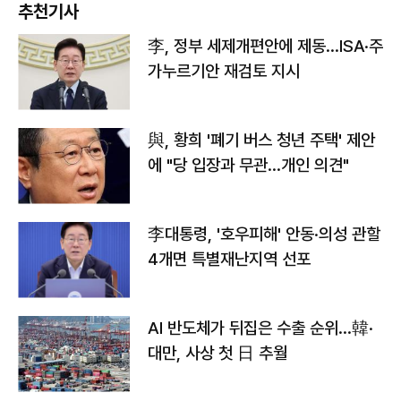
추천기사
李, 정부 세제개편안에 제동…ISA·주
가누르기안 재검토 지시
與, 황희 '폐기 버스 청년 주택' 제안
에 "당 입장과 무관…개인 의견"
李대통령, '호우피해' 안동·의성 관할
4개면 특별재난지역 선포
AI 반도체가 뒤집은 수출 순위…韓·
대만, 사상 첫 日 추월