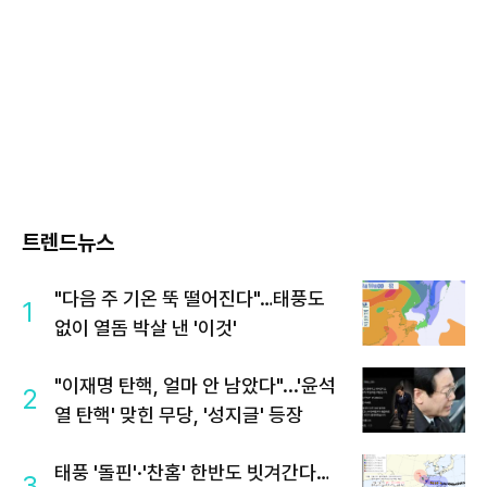
트렌드뉴스
"다음 주 기온 뚝 떨어진다"…태풍도
1
없이 열돔 박살 낸 '이것'
"이재명 탄핵, 얼마 안 남았다"...'윤석
2
열 탄핵' 맞힌 무당, '성지글' 등장
태풍 '돌핀'·'찬홈' 한반도 빗겨간다…
3