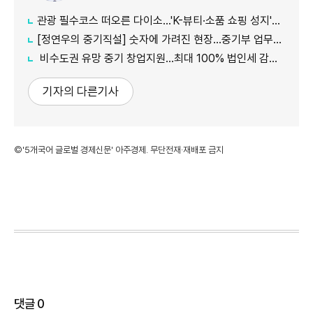
관광 필수코스 떠오른 다이소...'K-뷰티·소품 쇼핑 성지'로 등극
[정연우의 중기직설] 숫자에 가려진 현장...중기부 업무보고의 그늘
비수도권 유망 중기 창업지원...최대 100% 법인세 감면 나서
기자의 다른기사
©'5개국어 글로벌 경제신문' 아주경제. 무단전재·재배포 금지
댓글
0