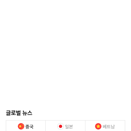
글로벌 뉴스
중국
일본
베트남