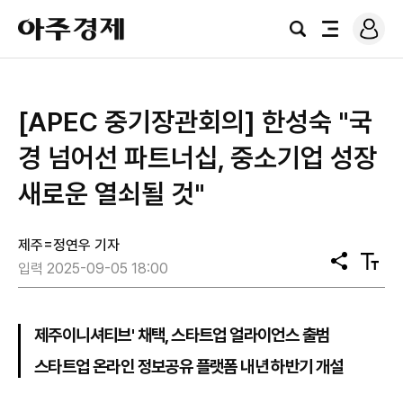
로
아
그
검
전
주
인
색
체
경
메
제
뉴
[APEC 중기장관회의] 한성숙 "국
경 넘어선 파트너십, 중소기업 성장
새로운 열쇠될 것"
제주=정연우 기자
공
텍
입력 2025-09-05 18:00
유
스
트
크
기
제주이니셔티브' 채택, 스타트업 얼라이언스 출범
스타트업 온라인 정보공유 플랫폼 내년 하반기 개설