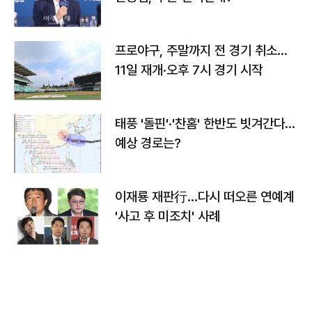
프로야구, 주말까지 전 경기 취소…
11일 재개·오후 7시 경기 시작
태풍 '돌핀'·'찬홈' 한반도 빗겨간다…
예상 경로는?
이재룡 재판行…다시 떠오른 연예계
'사고 후 미조치' 사례