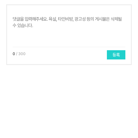
0
/ 300
등록