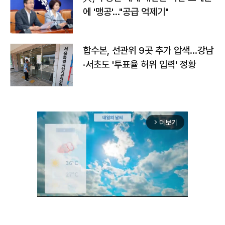
에 '맹공'…"공급 억제기"
합수본, 선관위 9곳 추가 압색…강남
·서초도 '투표율 허위 입력' 정황
더보기
arrow_forward_ios
Unmute