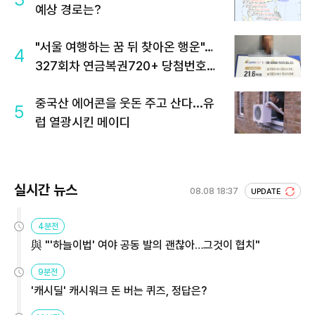
예상 경로는?
"서울 여행하는 꿈 뒤 찾아온 행운"…
4
327회차 연금복권720+ 당첨번호조
회 주목
중국산 에어콘을 웃돈 주고 산다...유
5
럽 열광시킨 메이디
실시간 뉴스
08.08 18:37
UPDATE
4분전
與 "'하늘이법' 여야 공동 발의 괜찮아…그것이 협치"
9분전
'캐시딜' 캐시워크 돈 버는 퀴즈, 정답은?