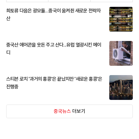
희토류 다음은 광모듈…중국이 움켜쥔 새로운 전략자
산
중국산 에어콘을 웃돈 주고 산다...유럽 열광시킨 메이
디
스티븐 로치 '과거의 홍콩'은 끝났지만 '새로운 홍콩'은
진행중
중국뉴스
더보기