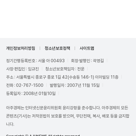
Unmute
개인정보처리방침
청소년보호정책
사이트맵
정기간행등록번호 : 서울 아 00493
회장·발행인 : 곽영길
사장·편집인 : 임규진
청소년보호책임자 : 전운
주소 : 서울특별시 종로구 종로 1길 42(수송동 146-1) 이마빌딩 11층
전화 : 02-767-1500
발행일자 : 2007년 11월 15일
등록일자 : 2008년 01월10일
아주경제는 인터넷신문윤리위원회 윤리강령을 준수합니다. 아주경제의 모든
콘텐츠(기사)는 저작권법의 보호를 받으며, 무단전재, 복사, 배포 등을 금지합
니다.