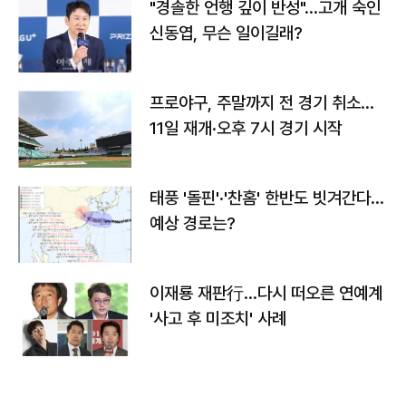
"경솔한 언행 깊이 반성"…고개 숙인
신동엽, 무슨 일이길래?
프로야구, 주말까지 전 경기 취소…
11일 재개·오후 7시 경기 시작
태풍 '돌핀'·'찬홈' 한반도 빗겨간다…
예상 경로는?
이재룡 재판行…다시 떠오른 연예계
'사고 후 미조치' 사례