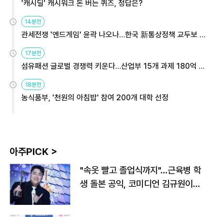
'캐시딜' 캐시워크 돈 버는 퀴즈, 정답은?
14분전
관세전쟁 '엔드게임' 윤곽 나오나…한국 新통상정책 교두보 활
용해야
17분전
섬유패션 글로벌 경쟁력 키운다…산업부 15개 과제 180억 지
원
18분전
농식품부, '천원의 아침밥' 참여 200개 대학 선정
아주PICK >
"속옷 빨고 졸업식까지"…근육병 학
생 돌본 공익, 코미디언 김규원이었
다