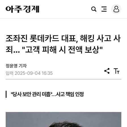
로
아
그
검
전
주
인
색
체
경
메
제
뉴
조좌진 롯데카드 대표, 해킹 사고 사
죄… "고객 피해 시 전액 보상"
정윤영 기자
공
텍
입력 2025-09-04 16:35
유
스
트
크
기
"당사 보안 관리 미흡"…사고 책임 인정