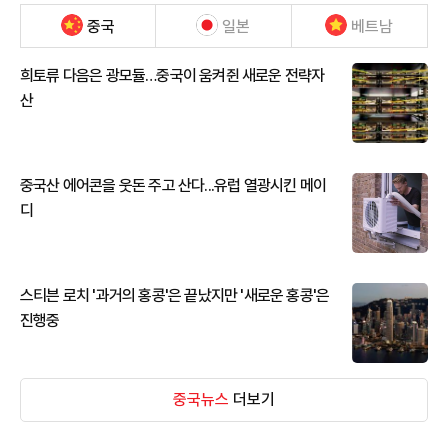
중국
일본
베트남
희토류 다음은 광모듈…중국이 움켜쥔 새로운 전략자
산
중국산 에어콘을 웃돈 주고 산다...유럽 열광시킨 메이
디
스티븐 로치 '과거의 홍콩'은 끝났지만 '새로운 홍콩'은
진행중
중국뉴스
더보기