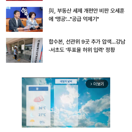
與, 부동산 세제 개편안 비판 오세훈
에 '맹공'…"공급 억제기"
합수본, 선관위 9곳 추가 압색…강남
·서초도 '투표율 허위 입력' 정황
더보기
arrow_forward_ios