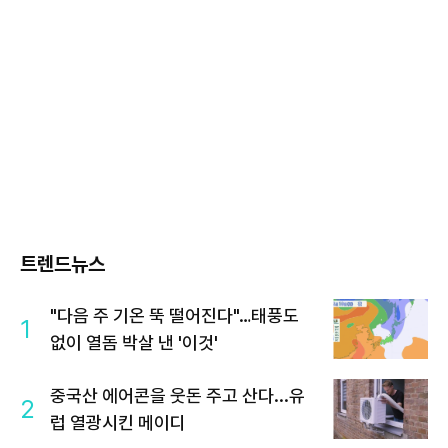
트렌드뉴스
"다음 주 기온 뚝 떨어진다"…태풍도
1
없이 열돔 박살 낸 '이것'
중국산 에어콘을 웃돈 주고 산다...유
2
럽 열광시킨 메이디