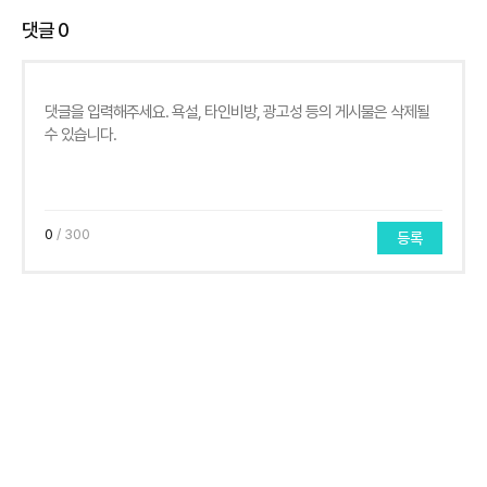
댓글
0
0
/ 300
등록