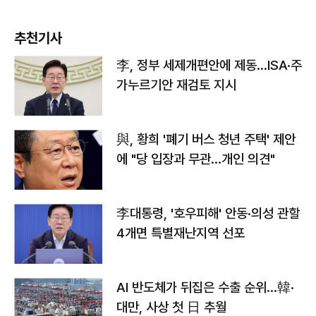
추천기사
李, 정부 세제개편안에 제동…ISA·주
가누르기안 재검토 지시
與, 황희 '폐기 버스 청년 주택' 제안
에 "당 입장과 무관…개인 의견"
李대통령, '호우피해' 안동·의성 관할
4개면 특별재난지역 선포
AI 반도체가 뒤집은 수출 순위…韓·
대만, 사상 첫 日 추월