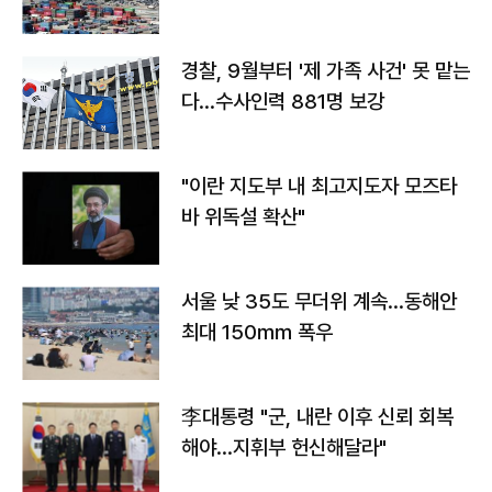
경찰, 9월부터 '제 가족 사건' 못 맡는
다…수사인력 881명 보강
"이란 지도부 내 최고지도자 모즈타
바 위독설 확산"
서울 낮 35도 무더위 계속…동해안
최대 150㎜ 폭우
李대통령 "군, 내란 이후 신뢰 회복
해야…지휘부 헌신해달라"