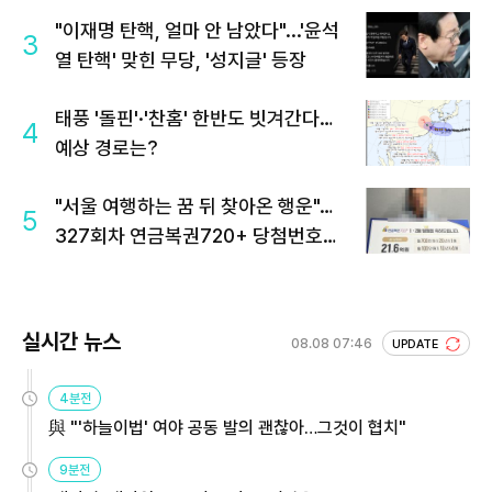
"이재명 탄핵, 얼마 안 남았다"...'윤석
3
열 탄핵' 맞힌 무당, '성지글' 등장
태풍 '돌핀'·'찬홈' 한반도 빗겨간다…
4
예상 경로는?
"서울 여행하는 꿈 뒤 찾아온 행운"…
5
327회차 연금복권720+ 당첨번호조
회 주목
실시간 뉴스
08.08 07:46
UPDATE
4분전
與 "'하늘이법' 여야 공동 발의 괜찮아…그것이 협치"
9분전