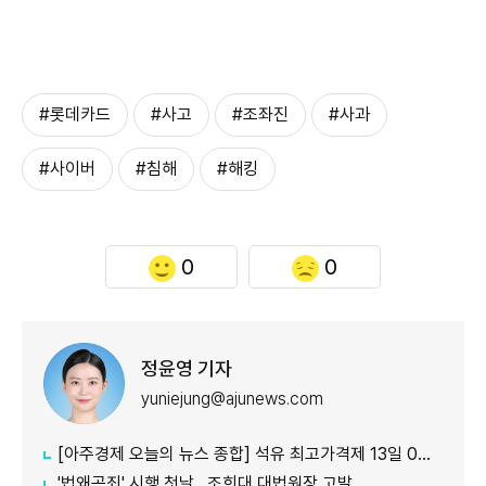
#롯데카드
#사고
#조좌진
#사과
#사이버
#침해
#해킹
0
0
정윤영 기자
yuniejung@ajunews.com
[아주경제 오늘의 뉴스 종합] 석유 최고가격제 13일 0시부터 시행...도매가 기준 휘발유 1724원·경유 1713원 外
'법왜곡죄' 시행 첫날…조희대 대법원장 고발