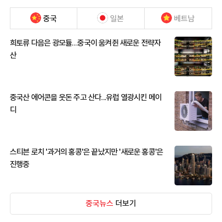
중국
일본
베트남
희토류 다음은 광모듈…중국이 움켜쥔 새로운 전략자
산
중국산 에어콘을 웃돈 주고 산다...유럽 열광시킨 메이
디
스티븐 로치 '과거의 홍콩'은 끝났지만 '새로운 홍콩'은
진행중
중국뉴스
더보기