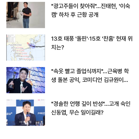
"광고주들이 찾아줘"…진태현, '이숙
캠' 하차 후 근황 공개
13호 태풍 '돌핀'·15호 '찬홈' 현재 위
치는?
"속옷 빨고 졸업식까지"…근육병 학
생 돌본 공익, 코미디언 김규원이었
다
"경솔한 언행 깊이 반성"…고개 숙인
신동엽, 무슨 일이길래?