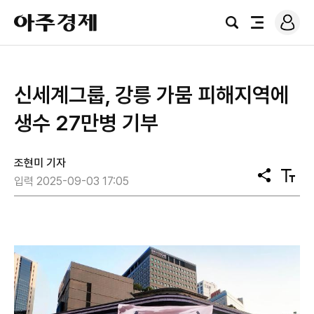
로
아
그
검
전
주
인
색
체
경
메
제
뉴
신세계그룹, 강릉 가뭄 피해지역에
생수 27만병 기부
조현미 기자
공
텍
입력 2025-09-03 17:05
유
스
트
크
기