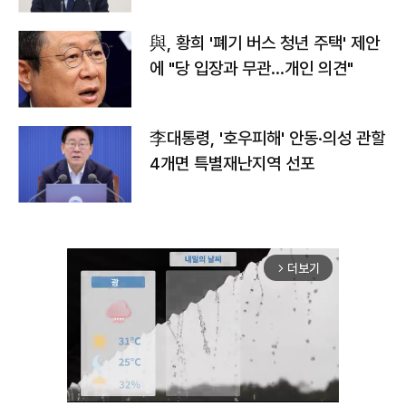
與, 황희 '폐기 버스 청년 주택' 제안
에 "당 입장과 무관…개인 의견"
李대통령, '호우피해' 안동·의성 관할
4개면 특별재난지역 선포
더보기
arrow_forward_ios