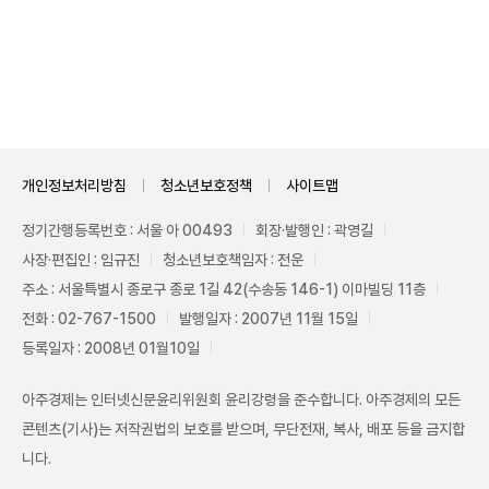
Unmute
개인정보처리방침
청소년보호정책
사이트맵
정기간행등록번호 : 서울 아 00493
회장·발행인 : 곽영길
사장·편집인 : 임규진
청소년보호책임자 : 전운
주소 : 서울특별시 종로구 종로 1길 42(수송동 146-1) 이마빌딩 11층
전화 : 02-767-1500
발행일자 : 2007년 11월 15일
등록일자 : 2008년 01월10일
아주경제는 인터넷신문윤리위원회 윤리강령을 준수합니다. 아주경제의 모든
콘텐츠(기사)는 저작권법의 보호를 받으며, 무단전재, 복사, 배포 등을 금지합
니다.