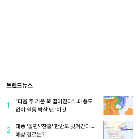
트렌드뉴스
"다음 주 기온 뚝 떨어진다"…태풍도
1
없이 열돔 박살 낸 '이것'
태풍 '돌핀'·'찬홈' 한반도 빗겨간다…
2
예상 경로는?