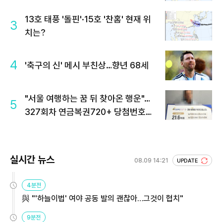
13호 태풍 '돌핀'·15호 '찬홈' 현재 위
3
치는?
4
'축구의 신' 메시 부친상…향년 68세
"서울 여행하는 꿈 뒤 찾아온 행운"…
5
327회차 연금복권720+ 당첨번호조
회 주목
실시간 뉴스
08.09 14:21
UPDATE
4분전
與 "'하늘이법' 여야 공동 발의 괜찮아…그것이 협치"
9분전