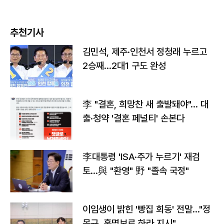
추천기사
김민석, 제주·인천서 정청래 누르고
2승째…2대1 구도 완성
李 "결혼, 희망찬 새 출발돼야"… 대
출·청약 '결혼 페널티' 손본다
李대통령 'ISA·주가 누르기' 재검
토…與 "환영" 野 "졸속 국정"
이임생이 밝힌 '빵집 회동' 전말…"정
몽규, 홍명보로 하라 지시"