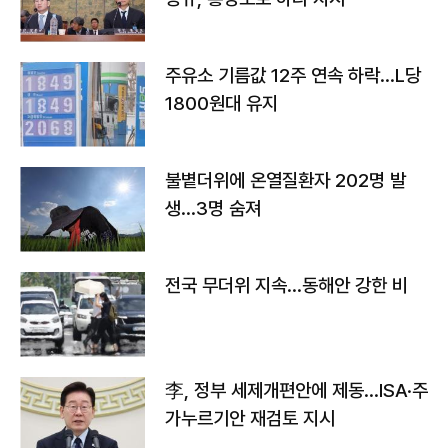
주유소 기름값 12주 연속 하락…L당
1800원대 유지
불볕더위에 온열질환자 202명 발
생…3명 숨져
전국 무더위 지속…동해안 강한 비
李, 정부 세제개편안에 제동…ISA·주
가누르기안 재검토 지시