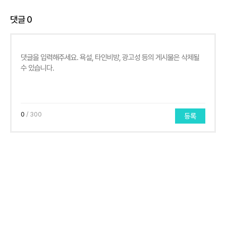
댓글
0
0
/ 300
등록