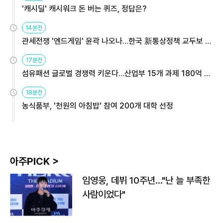
'캐시딜' 캐시워크 돈 버는 퀴즈, 정답은?
14분전
관세전쟁 '엔드게임' 윤곽 나오나…한국 新통상정책 교두보 활
용해야
17분전
섬유패션 글로벌 경쟁력 키운다…산업부 15개 과제 180억 지
원
18분전
농식품부, '천원의 아침밥' 참여 200개 대학 선정
아주PICK >
임영웅, 데뷔 10주년…"난 늘 부족한
사람이었다"