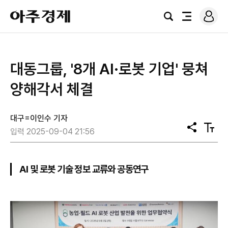
로
아
그
검
전
주
인
색
체
경
메
제
뉴
대동그룹, '8개 AI·로봇 기업' 뭉쳐
양해각서 체결
대구=이인수 기자
공
텍
입력 2025-09-04 21:56
유
스
트
크
기
AI 및 로봇 기술 정보 교류와 공동연구