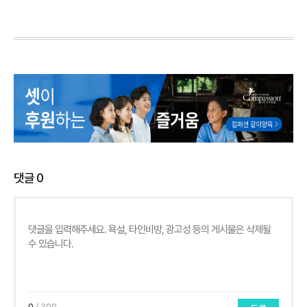
댓글
0
0
/ 300