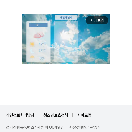
더보기
arrow_forward_ios
Unmute
개인정보처리방침
청소년보호정책
사이트맵
정기간행등록번호 : 서울 아 00493
회장·발행인 : 곽영길