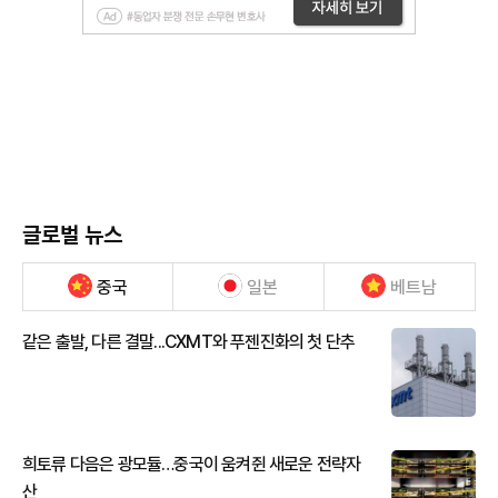
글로벌 뉴스
중국
일본
베트남
같은 출발, 다른 결말...CXMT와 푸젠진화의 첫 단추
희토류 다음은 광모듈…중국이 움켜쥔 새로운 전략자
산