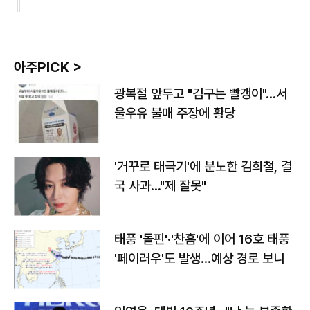
아주PICK >
광복절 앞두고 "김구는 빨갱이"…서
울우유 불매 주장에 황당
'거꾸로 태극기'에 분노한 김희철, 결
국 사과…"제 잘못"
태풍 '돌핀'·'찬홈'에 이어 16호 태풍
'페이러우'도 발생…예상 경로 보니