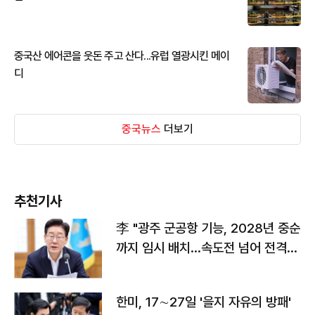
중국산 에어콘을 웃돈 주고 산다...유럽 열광시킨 메이
디
중국뉴스
더보기
추천기사
李 "광주 군공항 기능, 2028년 중순
까지 임시 배치…속도전 넘어 전격
전"
한미, 17∼27일 '을지 자유의 방패'