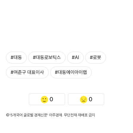
#대동
#대동로보틱스
#AI
#로봇
#여준구 대표이사
#대동에이아이랩
0
0
©'5개국어 글로벌 경제신문' 아주경제. 무단전재·재배포 금지