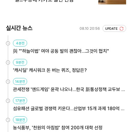
실시간 뉴스
08.10 20:56
UPDATE
4분전
與 "'하늘이법' 여야 공동 발의 괜찮아…그것이 협치"
9분전
'캐시딜' 캐시워크 돈 버는 퀴즈, 정답은?
14분전
관세전쟁 '엔드게임' 윤곽 나오나…한국 新통상정책 교두보 활
용해야
17분전
섬유패션 글로벌 경쟁력 키운다…산업부 15개 과제 180억 지
원
18분전
농식품부, '천원의 아침밥' 참여 200개 대학 선정