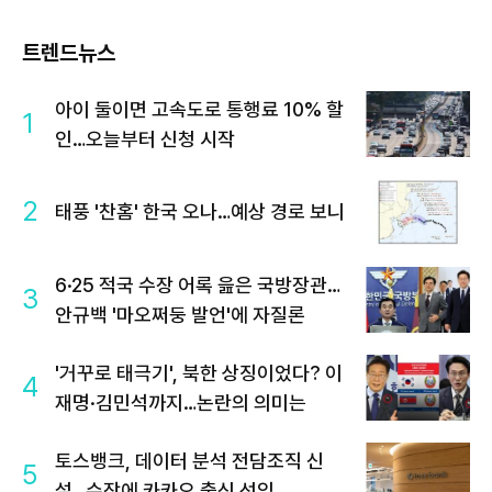
트렌드뉴스
아이 둘이면 고속도로 통행료 10% 할
1
인…오늘부터 신청 시작
2
태풍 '찬홈' 한국 오나…예상 경로 보니
6·25 적국 수장 어록 읊은 국방장관…
3
안규백 '마오쩌둥 발언'에 자질론
'거꾸로 태극기', 북한 상징이었다? 이
4
재명·김민석까지…논란의 의미는
토스뱅크, 데이터 분석 전담조직 신
5
설…수장에 카카오 출신 선임