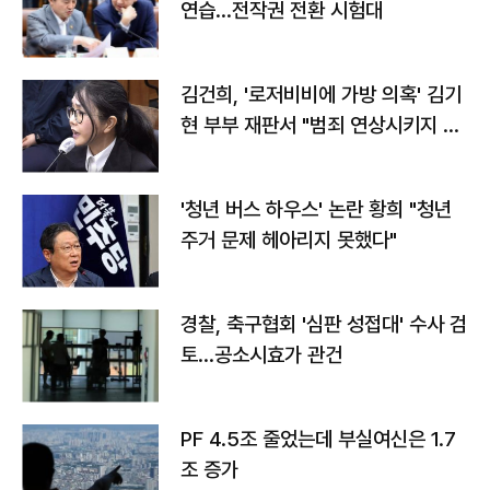
연습…전작권 전환 시험대
김건희, '로저비비에 가방 의혹' 김기
현 부부 재판서 "범죄 연상시키지 말
라"
'청년 버스 하우스' 논란 황희 "청년
주거 문제 헤아리지 못했다"
경찰, 축구협회 '심판 성접대' 수사 검
토…공소시효가 관건
PF 4.5조 줄었는데 부실여신은 1.7
조 증가