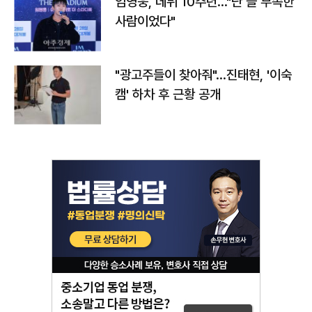
임영웅, 데뷔 10주년…"난 늘 부족한
사람이었다"
"광고주들이 찾아줘"…진태현, '이숙
캠' 하차 후 근황 공개