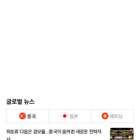
글로벌 뉴스
중국
일본
베트남
희토류 다음은 광모듈…중국이 움켜쥔 새로운 전략자
산