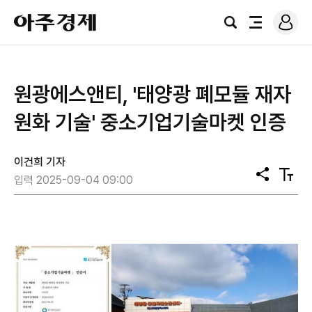
로
아
그
검
전
주
인
색
체
경
메
제
뉴
원광에스앤티, '태양광 폐모듈 재자
원화 기술' 중소기업기술마켓 인증
이건희 기자
공
텍
입력 2025-09-04 09:00
유
스
트
크
기