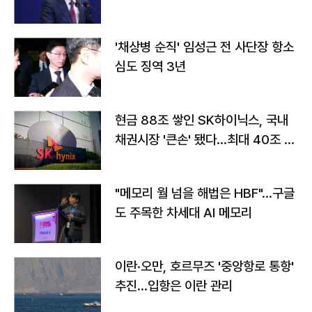
'채상병 순직' 임성근 전 사단장 항소
심도 징역 3년
현금 88조 쌓인 SK하이닉스, 국내
채권시장 '큰손' 됐다…최대 40조 투
자
"메모리 월 넘을 해법은 HBF"…구글
도 주목한 차세대 AI 메모리
이란·오만, 호르무즈 '중앙항로 통항'
추진…입항은 이란 관리