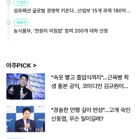
17분전
섬유패션 글로벌 경쟁력 키운다…산업부 15개 과제 180억 지
원
18분전
농식품부, '천원의 아침밥' 참여 200개 대학 선정
아주PICK >
"속옷 빨고 졸업식까지"…근육병 학
생 돌본 공익, 코미디언 김규원이었
다
"경솔한 언행 깊이 반성"…고개 숙인
신동엽, 무슨 일이길래?