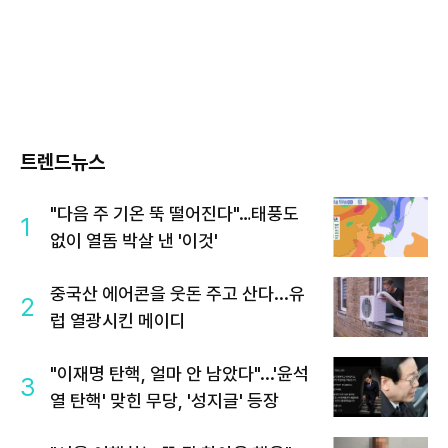
트렌드뉴스
"다음 주 기온 뚝 떨어진다"…태풍도
1
없이 열돔 박살 낸 '이것'
중국산 에어콘을 웃돈 주고 산다...유
2
럽 열광시킨 메이디
"이재명 탄핵, 얼마 안 남았다"...'윤석
3
열 탄핵' 맞힌 무당, '성지글' 등장