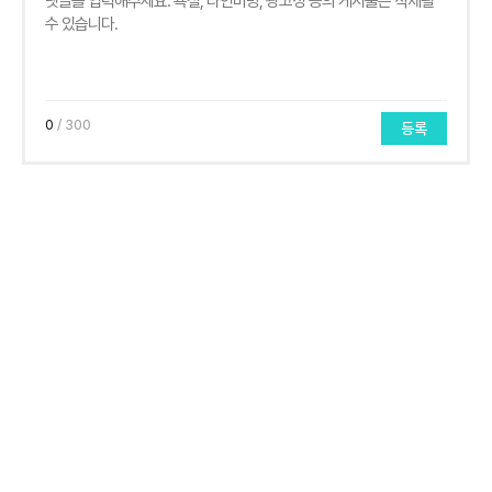
0
/ 300
등록