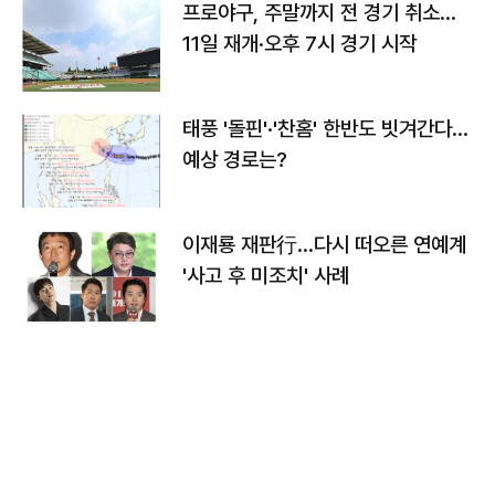
프로야구, 주말까지 전 경기 취소…
11일 재개·오후 7시 경기 시작
태풍 '돌핀'·'찬홈' 한반도 빗겨간다…
예상 경로는?
이재룡 재판行…다시 떠오른 연예계
'사고 후 미조치' 사례