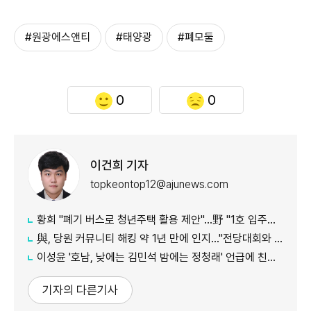
#원광에스앤티
#태양광
#폐모둘
0
0
이건희 기자
topkeontop12@ajunews.com
황희 "폐기 버스로 청년주택 활용 제안"…野 "1호 입주하라"
與, 당원 커뮤니티 해킹 약 1년 만에 인지…"전당대회와 무관"
이성윤 '호남, 낮에는 김민석 밤에는 정청래' 언급에 친명계 반발…"한심한 수준"
기자의 다른기사