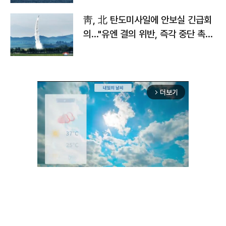
靑, 北 탄도미사일에 안보실 긴급회
의…"유엔 결의 위반, 즉각 중단 촉
구"
더보기
arrow_forward_ios
Unmute