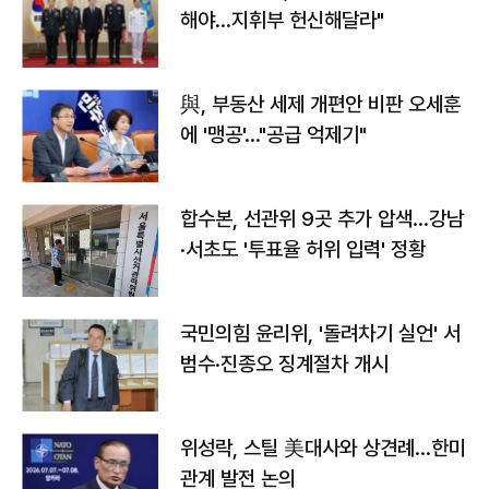
해야…지휘부 헌신해달라"
與, 부동산 세제 개편안 비판 오세훈
에 '맹공'…"공급 억제기"
합수본, 선관위 9곳 추가 압색…강남
·서초도 '투표율 허위 입력' 정황
국민의힘 윤리위, '돌려차기 실언' 서
범수·진종오 징계절차 개시
위성락, 스틸 美대사와 상견례…한미
관계 발전 논의