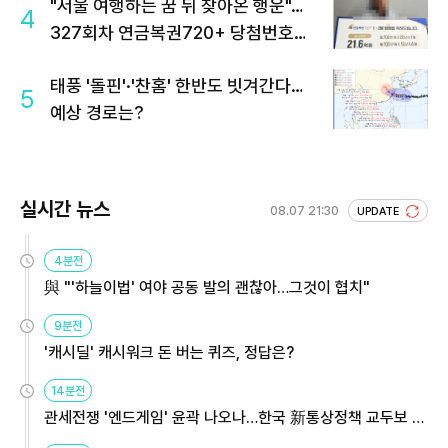
"서울 여행하는 꿈 뒤 찾아온 행운"…
4
327회차 연금복권720+ 당첨번호조
회 주목
태풍 '돌핀'·'찬홈' 한반도 빗겨간다…
5
예상 경로는?
실시간 뉴스
08.07 21:30
UPDATE
4분전
與 "'하늘이법' 여야 공동 발의 괜찮아…그것이 협치"
9분전
'캐시딜' 캐시워크 돈 버는 퀴즈, 정답은?
14분전
관세전쟁 '엔드게임' 윤곽 나오나…한국 新통상정책 교두보 활
용해야