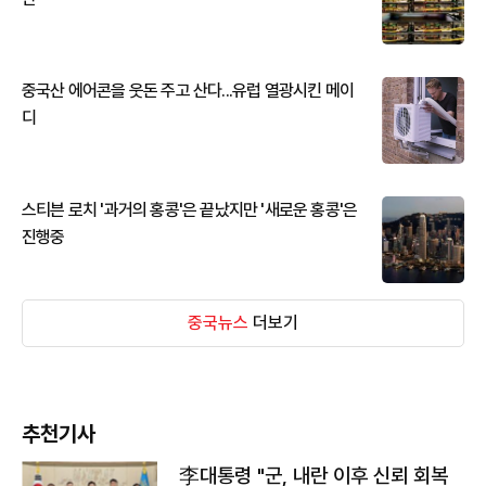
중국산 에어콘을 웃돈 주고 산다...유럽 열광시킨 메이
디
스티븐 로치 '과거의 홍콩'은 끝났지만 '새로운 홍콩'은
진행중
중국뉴스
더보기
추천기사
李대통령 "군, 내란 이후 신뢰 회복