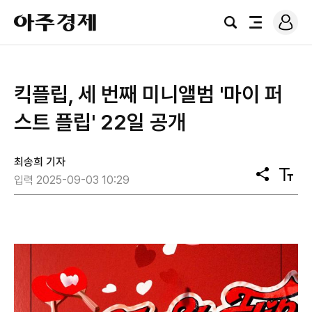
로
아
그
검
전
주
인
색
체
경
메
제
뉴
킥플립, 세 번째 미니앨범 '마이 퍼
스트 플립' 22일 공개
최송희 기자
공
텍
입력 2025-09-03 10:29
유
스
트
크
기