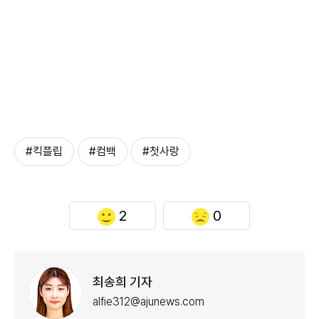
#킥플립
#컴백
#첫사랑
2
0
최송희 기자
alfie312@ajunews.com