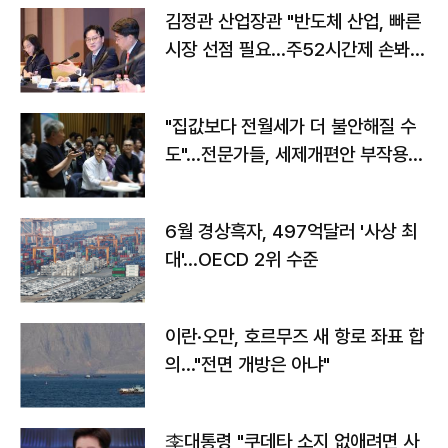
김정관 산업장관 "반도체 산업, 빠른
시장 선점 필요…주52시간제 손봐
야"
"집값보다 전월세가 더 불안해질 수
도"…전문가들, 세제개편안 부작용
우려
6월 경상흑자, 497억달러 '사상 최
대'…OECD 2위 수준
이란·오만, 호르무즈 새 항로 좌표 합
의…"전면 개방은 아냐"
李대통령 "쿠데타 소지 없애려면 사