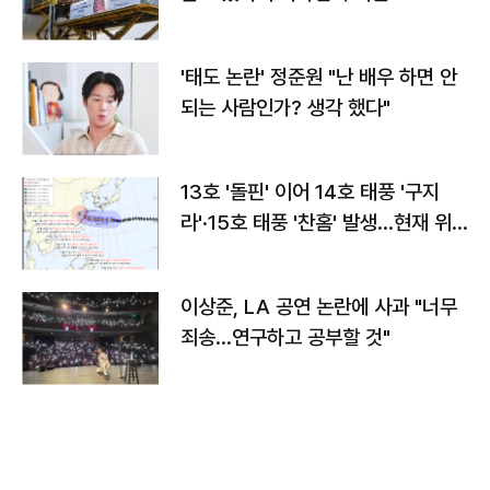
'태도 논란' 정준원 "난 배우 하면 안
되는 사람인가? 생각 했다"
13호 '돌핀' 이어 14호 태풍 '구지
라'·15호 태풍 '찬홈' 발생…현재 위
치와 이동경로는?
이상준, LA 공연 논란에 사과 "너무
죄송…연구하고 공부할 것"