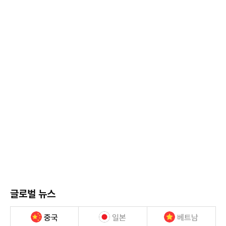
글로벌 뉴스
중국
일본
베트남