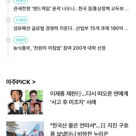
14분전
관세전쟁 '엔드게임' 윤곽 나오나…한국 新통상정책 교두보 활
용해야
17분전
섬유패션 글로벌 경쟁력 키운다…산업부 15개 과제 180억 지
원
18분전
농식품부, '천원의 아침밥' 참여 200개 대학 선정
아주PICK >
이재룡 재판行…다시 떠오른 연예계
'사고 후 미조치' 사례
"한국산 물은 안마셔"…日 지진 구호
품 보냈더니 비하한 누리꾼