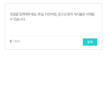
0
/ 300
등록