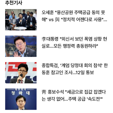
추천기사
오세훈 "용산공원 주택공급 동의 못
해" vs 與 "정치적 어젠다로 사용"
맞불
李대통령 "외신서 보던 폭염 상황 현
실로…모든 행정력 총동원하라"
종합특검, '계엄 당정대 회의 참석' 한
동훈 참고인 조사...12일 통보
靑 홍보수석 "세금으로 집값 잡겠다
는 생각 없어…주택 공급 '속도전'"