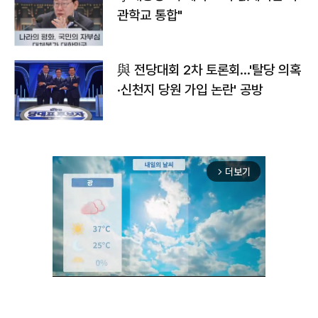
관학교 통합"
與 전당대회 2차 토론회…'탈당 의혹
·신천지 당원 가입 논란' 공방
더보기
arrow_forward_ios
Unmute