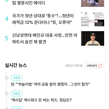
럽 열광시킨 메이디
국가가 청년 상대로 '통수'?...청년미
4
래적금 12% 준다더니 "응, 오류야"
신남성연대 배인규 대표 사망…인천 아
5
파트서 숨진 채 발견
실시간 뉴스
08.07 06:19
UPDATE
4분전
與 "'하늘이법' 여야 공동 발의 괜찮아…그것이 협치"
9분전
'캐시딜' 캐시워크 돈 버는 퀴즈, 정답은?