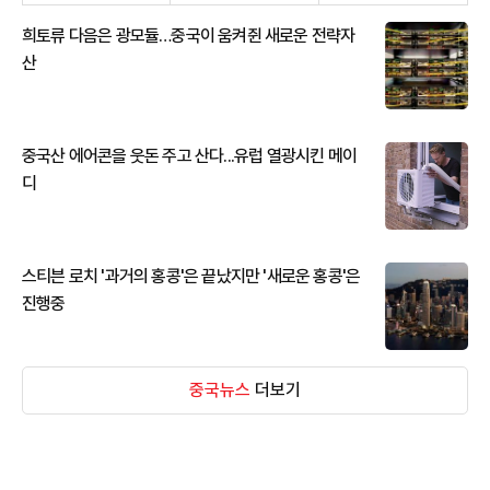
희토류 다음은 광모듈…중국이 움켜쥔 새로운 전략자
산
중국산 에어콘을 웃돈 주고 산다...유럽 열광시킨 메이
디
스티븐 로치 '과거의 홍콩'은 끝났지만 '새로운 홍콩'은
진행중
중국뉴스
더보기