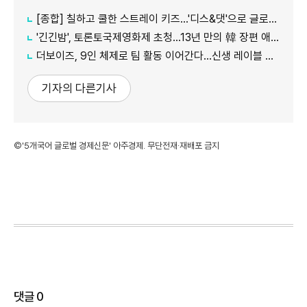
[종합] 칠하고 쿨한 스트레이 키즈…'디스&댓'으로 글로벌 질주
'긴긴밤', 토론토국제영화제 초청…13년 만의 韓 장편 애니
더보이즈, 9인 체제로 팀 활동 이어간다…신생 레이블 계약 완료
기자의 다른기사
©'5개국어 글로벌 경제신문' 아주경제. 무단전재·재배포 금지
댓글
0