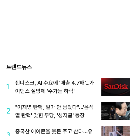
트렌드뉴스
샌디스크, AI 수요에 '매출 4.7배'…가
1
이던스 실망에 '주가는 하락'
"이재명 탄핵, 얼마 안 남았다"...'윤석
2
열 탄핵' 맞힌 무당, '성지글' 등장
중국산 에어콘을 웃돈 주고 산다...유
3