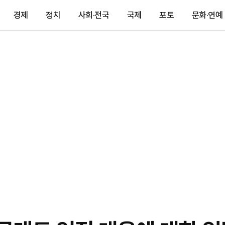
경제
정치
사회·전국
국제
포토
문화·연예