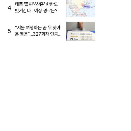
태풍 '돌핀'·'찬홈' 한반도
4
빗겨간다…예상 경로는?
"서울 여행하는 꿈 뒤 찾아
5
온 행운"…327회차 연금
복권720+ 당첨번호조회
주목