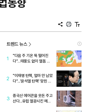
입법동향
공
프
텍
유
린
스
트
트
크
기
트렌드 뉴스
"다음 주 기온 뚝 떨어진
1
다"…태풍도 없이 열돔 박
살 낸 '이것'
"이재명 탄핵, 얼마 안 남았
2
다"...'윤석열 탄핵' 맞힌 무
당, '성지글' 등장
중국산 에어콘을 웃돈 주고
3
산다...유럽 열광시킨 메이
디