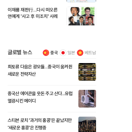
이재룡 재판行…다시 떠오른
연예계 '사고 후 미조치' 사례
글로벌 뉴스
중국
일본
베트남
희토류 다음은 광모듈…중국이 움켜쥔
새로운 전략자산
중국산 에어콘을 웃돈 주고 산다...유럽
열광시킨 메이디
스티븐 로치 '과거의 홍콩'은 끝났지만
'새로운 홍콩'은 진행중