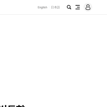
로
English
日本語
그
검
전
인
색
체
메
뉴