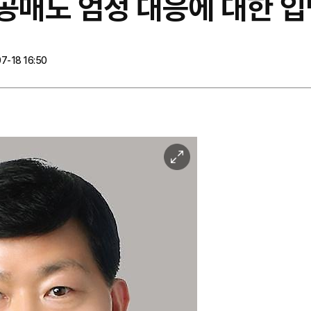
법공매도 엄정 대응에 대한 
7-18 16:50
이
미
지
확
대