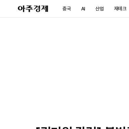
아
중국
AI
산업
재테크
주
경
제