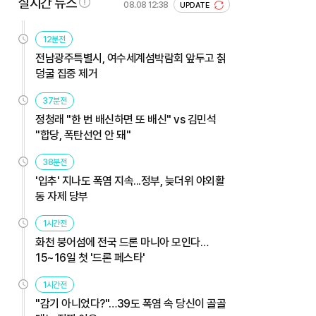
실시간 뉴스
08.08 12:38
UPDATE
12분전
전남광주특별시, 여수세계섬박람회 앞두고 칡
덩굴 집중 제거
37분전
정청래 "한 번 배신하면 또 배신" vs 김민석
"합당, 폭탄선언 안 돼"
38분전
'입추' 지나도 폭염 지속...정부, 늦더위 야외활
동 자제 당부
1시간전
화천 붕어섬에 전국 드론 마니아 모인다…
15~16일 첫 '드론 페스타'
1시간전
"감기 아니었다?"…39도 폭염 속 당신이 골골