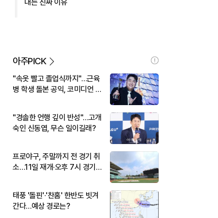
대는 진짜 이유
아주PICK
"속옷 빨고 졸업식까지"…근육
병 학생 돌본 공익, 코미디언 김
규원이었다
"경솔한 언행 깊이 반성"…고개
숙인 신동엽, 무슨 일이길래?
프로야구, 주말까지 전 경기 취
소…11일 재개·오후 7시 경기
시작
태풍 '돌핀'·'찬홈' 한반도 빗겨
간다…예상 경로는?