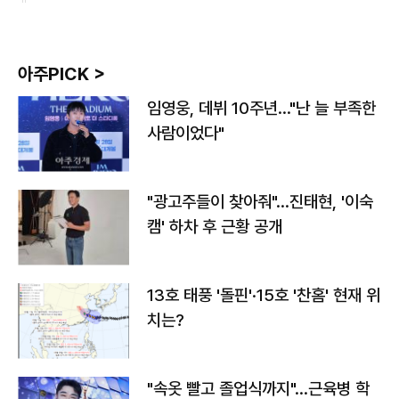
아주PICK >
임영웅, 데뷔 10주년…"난 늘 부족한
사람이었다"
"광고주들이 찾아줘"…진태현, '이숙
캠' 하차 후 근황 공개
13호 태풍 '돌핀'·15호 '찬홈' 현재 위
치는?
"속옷 빨고 졸업식까지"…근육병 학