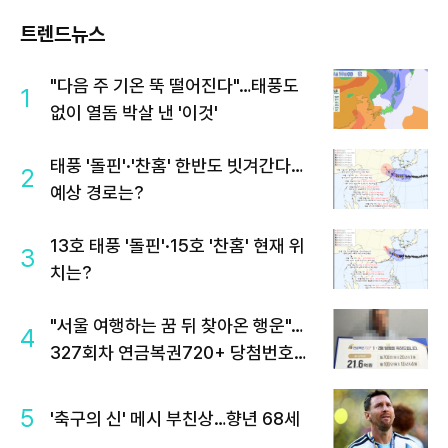
트렌드뉴스
"다음 주 기온 뚝 떨어진다"…태풍도
1
없이 열돔 박살 낸 '이것'
태풍 '돌핀'·'찬홈' 한반도 빗겨간다…
2
예상 경로는?
13호 태풍 '돌핀'·15호 '찬홈' 현재 위
3
치는?
"서울 여행하는 꿈 뒤 찾아온 행운"…
4
327회차 연금복권720+ 당첨번호조
회 주목
5
'축구의 신' 메시 부친상…향년 68세