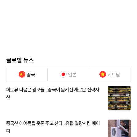
글로벌 뉴스
중국
일본
베트남
희토류 다음은 광모듈…중국이 움켜쥔 새로운 전략자
산
중국산 에어콘을 웃돈 주고 산다...유럽 열광시킨 메이
디