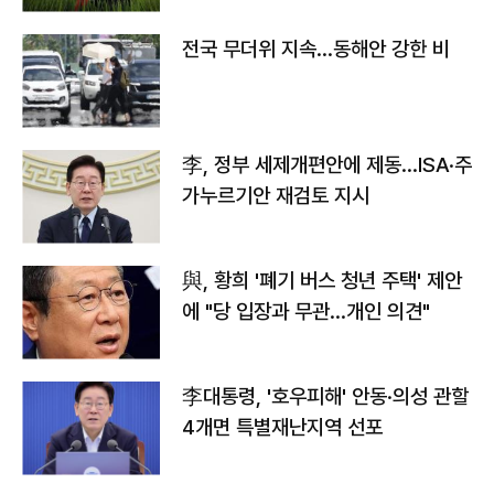
전국 무더위 지속…동해안 강한 비
李, 정부 세제개편안에 제동…ISA·주
가누르기안 재검토 지시
與, 황희 '폐기 버스 청년 주택' 제안
에 "당 입장과 무관…개인 의견"
李대통령, '호우피해' 안동·의성 관할
4개면 특별재난지역 선포