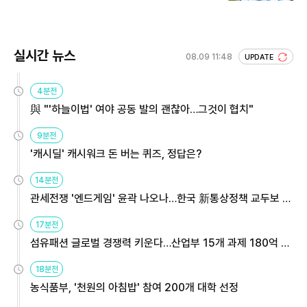
실시간 뉴스
08.09 11:48
UPDATE
4분전
與 "'하늘이법' 여야 공동 발의 괜찮아…그것이 협치"
9분전
'캐시딜' 캐시워크 돈 버는 퀴즈, 정답은?
14분전
관세전쟁 '엔드게임' 윤곽 나오나…한국 新통상정책 교두보 활
용해야
17분전
섬유패션 글로벌 경쟁력 키운다…산업부 15개 과제 180억 지
원
18분전
농식품부, '천원의 아침밥' 참여 200개 대학 선정