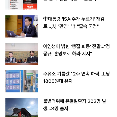
李대통령 'ISA·주가 누르기' 재검
토…與 "환영" 野 "졸속 국정"
이임생이 밝힌 '빵집 회동' 전말…"정
몽규, 홍명보로 하라 지시"
주유소 기름값 12주 연속 하락…L당
1800원대 유지
불볕더위에 온열질환자 202명 발
생…3명 숨져