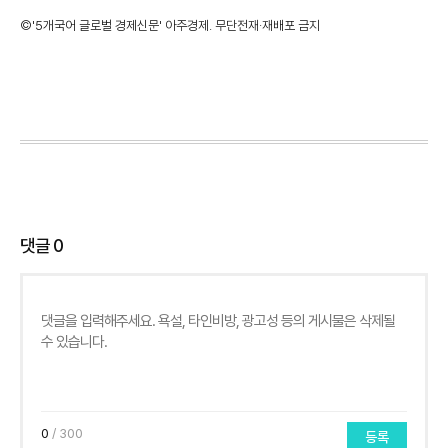
©'5개국어 글로벌 경제신문' 아주경제. 무단전재·재배포 금지
댓글
0
0
/ 300
등록