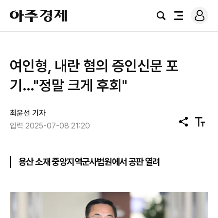
로
아
그
검
전
주
인
색
체
경
메
제
뉴
여인형, 내란 혐의 증인신문 포
기…"정말 크게 후회"
최윤선 기자
공
텍
입력 2025-07-08 21:20
유
스
트
크
기
용산 소재 중앙지역군사법원에서 공판 열려