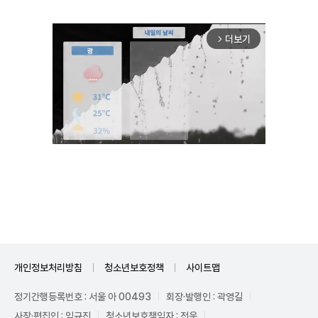
더보기
arrow_forward_ios
Unmute
개인정보처리방침
청소년보호정책
사이트맵
정기간행등록번호 : 서울 아 00493
회장·발행인 : 곽영길
사장·편집인 : 임규진
청소년보호책임자 : 전운