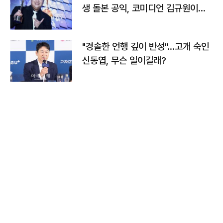
생 돌본 공익, 코미디언 김규원이었
다
"경솔한 언행 깊이 반성"…고개 숙인
신동엽, 무슨 일이길래?