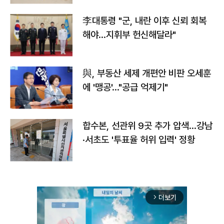
李대통령 "군, 내란 이후 신뢰 회복
해야…지휘부 헌신해달라"
與, 부동산 세제 개편안 비판 오세훈
에 '맹공'…"공급 억제기"
합수본, 선관위 9곳 추가 압색…강남
·서초도 '투표율 허위 입력' 정황
더보기
arrow_forward_ios