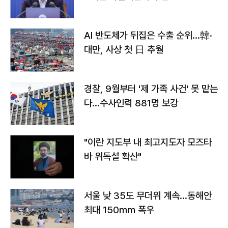
AI 반도체가 뒤집은 수출 순위…韓·
대만, 사상 첫 日 추월
경찰, 9월부터 '제 가족 사건' 못 맡는
다…수사인력 881명 보강
"이란 지도부 내 최고지도자 모즈타
바 위독설 확산"
서울 낮 35도 무더위 계속…동해안
최대 150㎜ 폭우