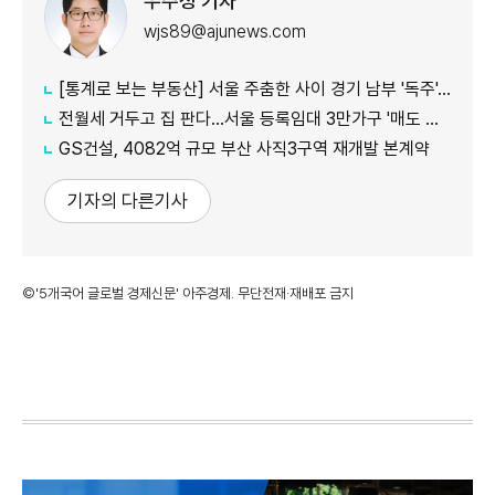
우주성 기자
wjs89@ajunews.com
[통계로 보는 부동산] 서울 주춤한 사이 경기 남부 '독주'…세제 개편에 실수요 이동 빨라지나
전월세 거두고 집 판다…서울 등록임대 3만가구 '매도 기로'
GS건설, 4082억 규모 부산 사직3구역 재개발 본계약
기자의 다른기사
©'5개국어 글로벌 경제신문' 아주경제. 무단전재·재배포 금지