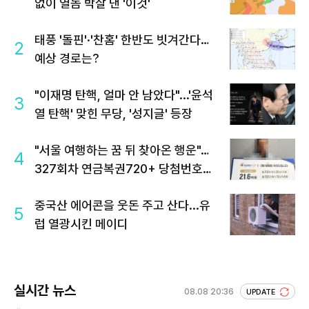
없이 열돔 박살 낸 '이것'
태풍 '돌핀'·'찬홈' 한반도 빗겨간다…
2
예상 경로는?
"이재명 탄핵, 얼마 안 남았다"...'윤석
3
열 탄핵' 맞힌 무당, '성지글' 등장
"서울 여행하는 꿈 뒤 찾아온 행운"…
4
327회차 연금복권720+ 당첨번호조
회 주목
중국산 에어콘을 웃돈 주고 산다...유
5
럽 열광시킨 메이디
실시간 뉴스
08.08 20:36
UPDATE