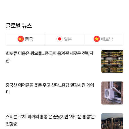
글로벌 뉴스
중국
일본
베트남
희토류 다음은 광모듈…중국이 움켜쥔 새로운 전략자
산
중국산 에어콘을 웃돈 주고 산다...유럽 열광시킨 메이
디
스티븐 로치 '과거의 홍콩'은 끝났지만 '새로운 홍콩'은
진행중