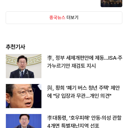
중국뉴스
더보기
추천기사
李, 정부 세제개편안에 제동…ISA·주
가누르기안 재검토 지시
與, 황희 '폐기 버스 청년 주택' 제안
에 "당 입장과 무관…개인 의견"
李대통령, '호우피해' 안동·의성 관할
4개면 특별재난지역 선포