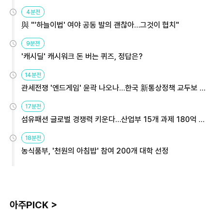
4분전
與 "'하늘이법' 여야 공동 발의 괜찮아…그것이 협치"
9분전
'캐시딜' 캐시워크 돈 버는 퀴즈, 정답은?
14분전
관세전쟁 '엔드게임' 윤곽 나오나…한국 新통상정책 교두보 활
용해야
17분전
섬유패션 글로벌 경쟁력 키운다…산업부 15개 과제 180억 지
원
18분전
농식품부, '천원의 아침밥' 참여 200개 대학 선정
아주PICK >