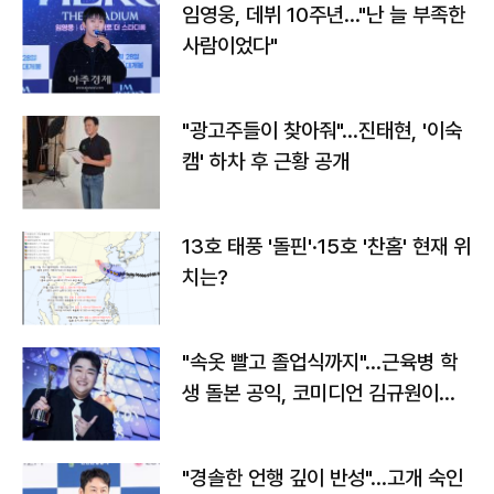
임영웅, 데뷔 10주년…"난 늘 부족한
사람이었다"
"광고주들이 찾아줘"…진태현, '이숙
캠' 하차 후 근황 공개
13호 태풍 '돌핀'·15호 '찬홈' 현재 위
치는?
"속옷 빨고 졸업식까지"…근육병 학
생 돌본 공익, 코미디언 김규원이었
다
"경솔한 언행 깊이 반성"…고개 숙인