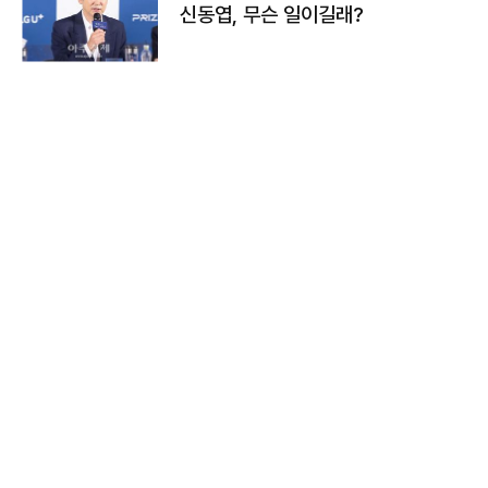
신동엽, 무슨 일이길래?