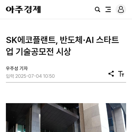
로
아
그
검
전
주
인
색
체
경
메
제
뉴
SK에코플랜트, 반도체·AI 스타트
업 기술공모전 시상
우주성 기자
공
텍
입력 2025-07-04 10:50
유
스
트
크
기