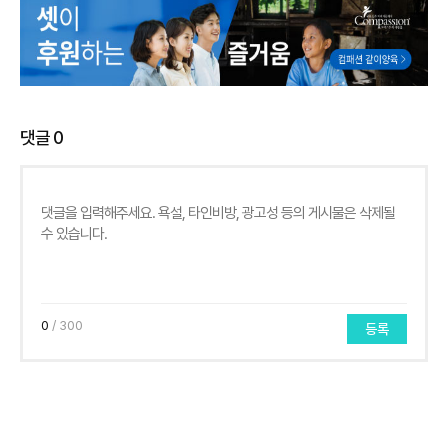
댓글
0
0
/ 300
등록