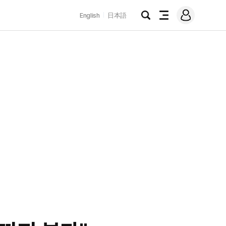
로
English
日本語
그
검
전
인
색
체
메
뉴