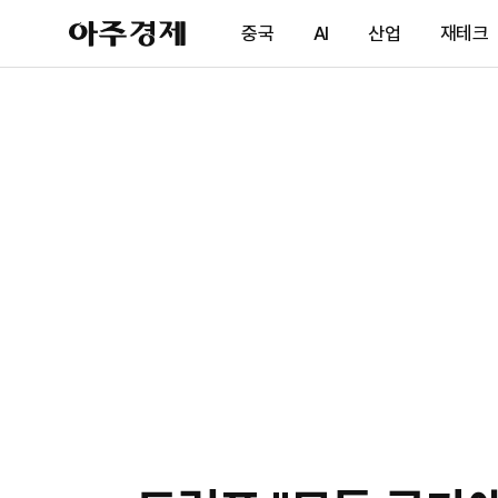
아
중국
AI
산업
재테크
주
경
제