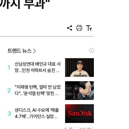
까지 부과"
공
프
텍
유
린
스
트
트
크
기
트렌드 뉴스
신남성연대 배인규 대표 사
1
망…인천 아파트서 숨진 채
발견
"이재명 탄핵, 얼마 안 남았
2
다"...'윤석열 탄핵' 맞힌 무
당, '성지글' 등장
샌디스크, AI 수요에 '매출
3
4.7배'…가이던스 실망에
'주가는 하락'