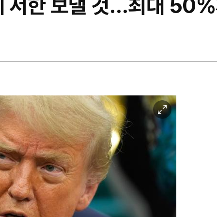
 서한 보낼 것…최대 50%
이
미
지
확
대