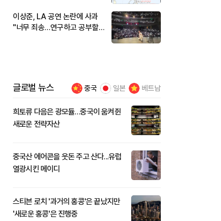
이상준, LA 공연 논란에 사과
"너무 죄송…연구하고 공부할
것"
글로벌 뉴스
중국
일본
베트남
희토류 다음은 광모듈…중국이 움켜쥔
새로운 전략자산
중국산 에어콘을 웃돈 주고 산다...유럽
열광시킨 메이디
스티븐 로치 '과거의 홍콩'은 끝났지만
'새로운 홍콩'은 진행중