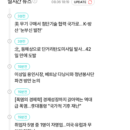
실시간 뉴스
08.06 18:19
UPDATE
3분전
美 무기 구매서 첨단기술 협력 국가로… K-방
산 '눈부신 발전'
3분전
北, 동해상으로 단거리탄도미사일 발사…42
일 만에 도발
19분전
이상일 용인시장, 베트남 다낭시와 청년봉사단
파견 방안 논의
19분전
[폭염의 경제학] 경제성장까지 갉아먹는 역대
급 폭염…李대통령 "국가적 기후 재난"
19분전
취업자 5명 중 1명이 자영업…미국·유럽과 무