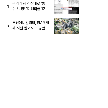
국가가 청년 상대로 '통
4
수'?...청년미래적금 12%
준다더니 "응, 오류야"
두산에너빌리티, SMR 세
5
제 지원·빌 게이츠 방한 기
대에 5%대 강세