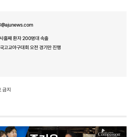
8@ajunews.com
사흘째 환자 200명대 속출
전국고교야구대회 오전 경기만 진행
포 금지