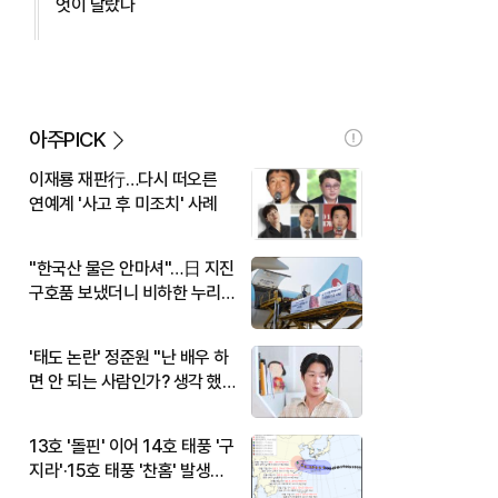
엇이 달랐나
아주PICK
이재룡 재판行…다시 떠오른
연예계 '사고 후 미조치' 사례
"한국산 물은 안마셔"…日 지진
구호품 보냈더니 비하한 누리
꾼
'태도 논란' 정준원 "난 배우 하
면 안 되는 사람인가? 생각 했
다"
13호 '돌핀' 이어 14호 태풍 '구
지라'·15호 태풍 '찬홈' 발생…
현재 위치와 이동경로는?