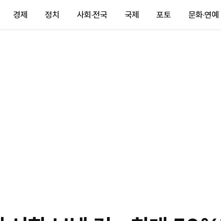
경제
정치
사회·전국
국제
포토
문화·연예