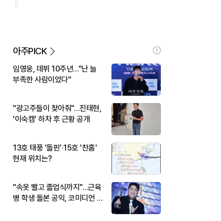
아주PICK
임영웅, 데뷔 10주년…"난 늘
부족한 사람이었다"
"광고주들이 찾아줘"…진태현,
'이숙캠' 하차 후 근황 공개
13호 태풍 '돌핀'·15호 '찬홈'
현재 위치는?
"속옷 빨고 졸업식까지"…근육
병 학생 돌본 공익, 코미디언 김
규원이었다