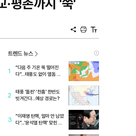
교·평촌까지 '쑥'
공
프
텍
유
린
스
트
트
크
기
트렌드 뉴스
"다음 주 기온 뚝 떨어진
1
다"…태풍도 없이 열돔 박
살 낸 '이것'
태풍 '돌핀'·'찬홈' 한반도
2
빗겨간다…예상 경로는?
"이재명 탄핵, 얼마 안 남았
3
다"...'윤석열 탄핵' 맞힌 무
당, '성지글' 등장