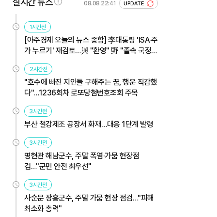
실시간 뉴스
08.08 22:41
UPDATE
1시간전
[아주경제 오늘의 뉴스 종합] 李대통령 'ISA·주
가 누르기' 재검토…與 "환영" 野 "졸속 국정"
外
2시간전
"호수에 빠진 지인들 구해주는 꿈, 행운 직감했
다"…1236회차 로또당첨번호조회 주목
3시간전
부산 철강제조 공장서 화재…대응 1단계 발령
3시간전
명현관 해남군수, 주말 폭염·가뭄 현장점
검…"군민 안전 최우선"
3시간전
사순문 장흥군수, 주말 가뭄 현장 점검…"피해
최소화 총력"