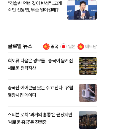
"경솔한 언행 깊이 반성"…고개
숙인 신동엽, 무슨 일이길래?
글로벌 뉴스
중국
일본
베트남
희토류 다음은 광모듈…중국이 움켜쥔
새로운 전략자산
중국산 에어콘을 웃돈 주고 산다...유럽
열광시킨 메이디
스티븐 로치 '과거의 홍콩'은 끝났지만
'새로운 홍콩'은 진행중