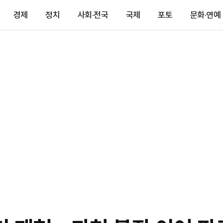
경제
정치
사회·전국
국제
포토
문화·연예