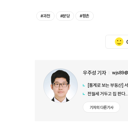
#과천
#분당
#평촌
우주성 기자
wjs89@
전월세 거두고 집 판다…
기자의 다른기사