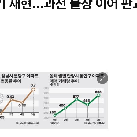
단기 재현…과천 불장 이어 판
이
미
지
확
대