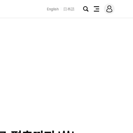
로
English
日本語
그
검
전
인
색
체
메
뉴