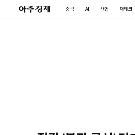
아
중국
AI
산업
재테크
주
경
제