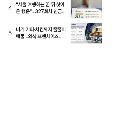
"서울 여행하는 꿈 뒤 찾아
4
온 행운"…327회차 연금
복권720+ 당첨번호조회
주목
버거·커피·치킨까지 줄줄이
5
매물…외식 프랜차이즈
M&A '활기'