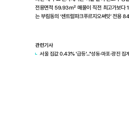
전용면적 59.93㎡ 매물이 직전 최고가보다 1
는 부림동의 ‘센트럴파크푸르지오써밋’ 전용 84
관련기사
서울 집값 0.43% '급등'…"성동·마포·광진 집