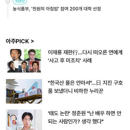
18분전
농식품부, '천원의 아침밥' 참여 200개 대학 선정
아주PICK >
이재룡 재판行…다시 떠오른 연예계
'사고 후 미조치' 사례
"한국산 물은 안마셔"…日 지진 구호
품 보냈더니 비하한 누리꾼
'태도 논란' 정준원 "난 배우 하면 안
되는 사람인가? 생각 했다"