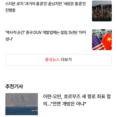
스티븐 로치 '과거의 홍콩'은 끝났지만 '새로운 홍콩'은
진행중
'역사적 순간' 중국 DUV 개발업체는 설립 3년된 '아이
성나'
중국뉴스
더보기
추천기사
이란·오만, 호르무즈 새 항로 좌표 합
의…"전면 개방은 아냐"