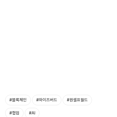
#블록체인
#와이즈버드
#원셀프월드
#협업
#AI