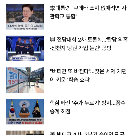
李대통령 "쿠데타 소지 없애려면 사
관학교 통합"
與 전당대회 2차 토론회…'탈당 의혹
·신천지 당원 가입 논란' 공방
"버티면 또 바뀐다"…잦은 세제 개편
이 키운 '학습 효과'
핵심 빠진 '주가 누르기' 방지…꼼수
승계 허점
美 빅테크 4사, 2분기 순이익 평균