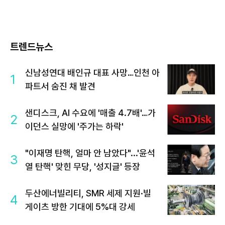
트렌드뉴스
신남성연대 배인규 대표 사망…인천 아
1
파트서 숨진 채 발견
샌디스크, AI 수요에 '매출 4.7배'…가
2
이던스 실망에 '주가는 하락'
"이재명 탄핵, 얼마 안 남았다"...'윤석
3
열 탄핵' 맞힌 무당, '성지글' 등장
두산에너빌리티, SMR 세제 지원·빌
4
게이츠 방한 기대에 5%대 강세