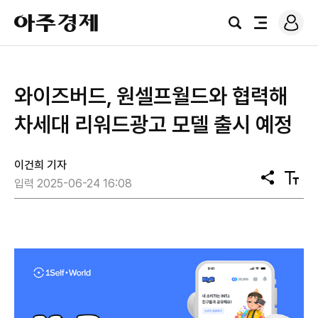
로
아
그
검
전
주
인
색
체
경
메
제
뉴
와이즈버드, 원셀프월드와 협력해
차세대 리워드광고 모델 출시 예정
이건희 기자
공
텍
입력 2025-06-24 16:08
유
스
트
크
기