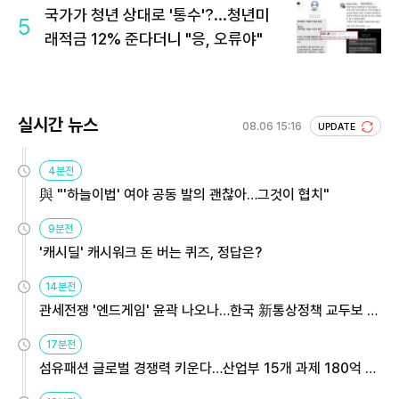
국가가 청년 상대로 '통수'?...청년미
5
래적금 12% 준다더니 "응, 오류야"
실시간 뉴스
08.06 15:16
UPDATE
4분전
與 "'하늘이법' 여야 공동 발의 괜찮아…그것이 협치"
9분전
'캐시딜' 캐시워크 돈 버는 퀴즈, 정답은?
14분전
관세전쟁 '엔드게임' 윤곽 나오나…한국 新통상정책 교두보 활
용해야
17분전
섬유패션 글로벌 경쟁력 키운다…산업부 15개 과제 180억 지
원