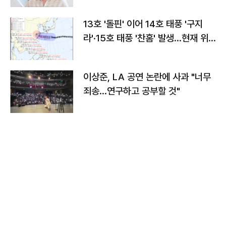
13호 '돌핀' 이어 14호 태풍 '구지
라'·15호 태풍 '찬홈' 발생…현재 위
치와 이동경로는?
이상준, LA 공연 논란에 사과 "너무
죄송…연구하고 공부할 것"