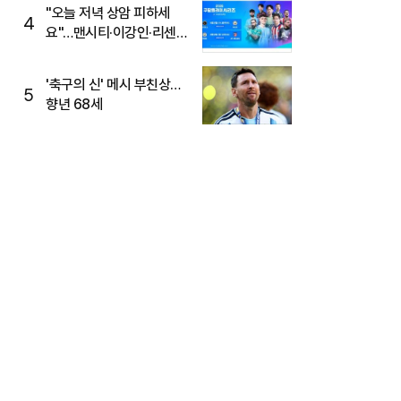
"오늘 저녁 상암 피하세
4
요"…맨시티·이강인·리센느
뜬다, 6호선 혼잡 예상
'축구의 신' 메시 부친상…
5
향년 68세