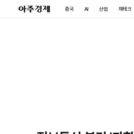
아
중국
AI
산업
재테크
주
경
제