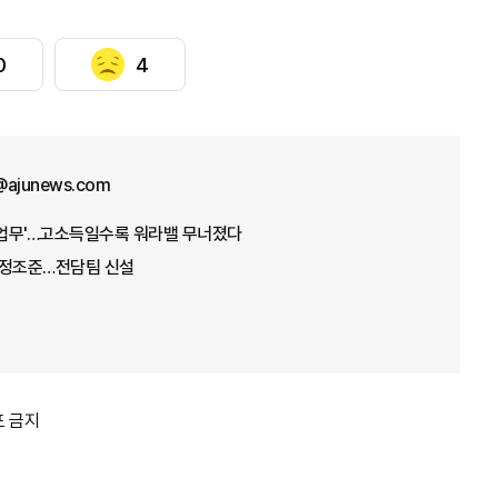
0
4
@ajunews.com
 업무'…고소득일수록 워라밸 무너졌다
장 정조준…전담팀 신설
포 금지