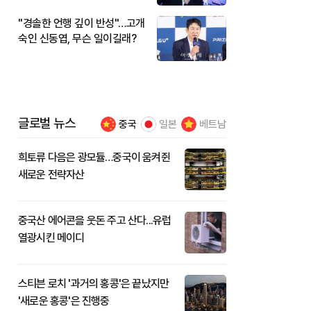
"경솔한 언행 깊이 반성"…고개
숙인 신동엽, 무슨 일이길래?
글로벌 뉴스
중국
일본
베트남
희토류 다음은 광모듈…중국이 움켜쥔
새로운 전략자산
중국산 에어콘을 웃돈 주고 산다...유럽
열광시킨 메이디
스티븐 로치 '과거의 홍콩'은 끝났지만
'새로운 홍콩'은 진행중