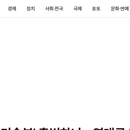
경제
정치
사회·전국
국제
포토
문화·연예