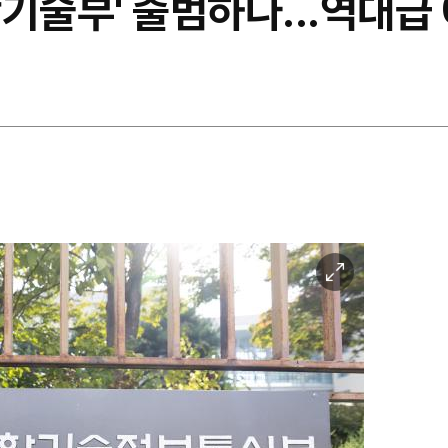
기술부' 출범하나...역대급
이
미
지
확
대