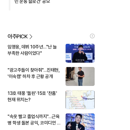
민 운동 슬로건' 공모
아주PICK
임영웅, 데뷔 10주년…"난 늘
부족한 사람이었다"
"광고주들이 찾아줘"…진태현,
'이숙캠' 하차 후 근황 공개
13호 태풍 '돌핀'·15호 '찬홈'
현재 위치는?
"속옷 빨고 졸업식까지"…근육
병 학생 돌본 공익, 코미디언 김
규원이었다