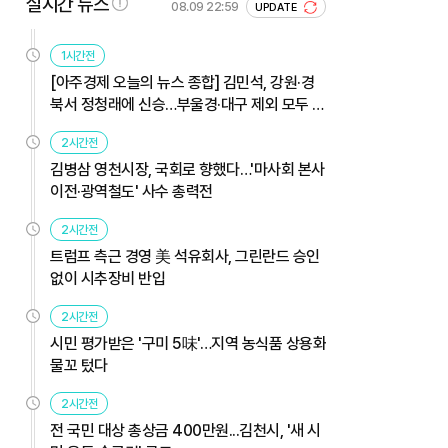
실시간 뉴스
08.09 22:59
UPDATE
1시간전
[아주경제 오늘의 뉴스 종합] 김민석, 강원·경
북서 정청래에 신승…부울경·대구 제외 모두 웃
었다 外
2시간전
김병삼 영천시장, 국회로 향했다…'마사회 본사
이전·광역철도' 사수 총력전
2시간전
트럼프 측근 경영 美 석유회사, 그린란드 승인
없이 시추장비 반입
2시간전
시민 평가받은 '구미 5味'…지역 농식품 상용화
물꼬 텄다
2시간전
전 국민 대상 총상금 400만원...김천시, '새 시