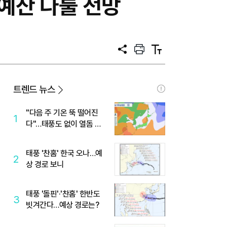
 예산 다룰 전망
공
프
텍
유
린
스
트
트
크
기
트렌드 뉴스
"다음 주 기온 뚝 떨어진
1
다"…태풍도 없이 열돔 박
살 낸 '이것'
태풍 '찬홈' 한국 오나…예
2
상 경로 보니
태풍 '돌핀'·'찬홈' 한반도
3
빗겨간다…예상 경로는?