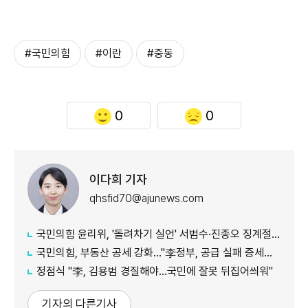
#국민의힘
#이란
#중동
0
0
이다희 기자
qhsfid70@ajunews.com
국민의힘 윤리위, '돌려차기 실언' 서범수·진종오 징계절차 개시
국민의힘, 부동산 공세 강화..."李정부, 공급 실패 증세로 덮으려 해"
정점식 "李, 김용범 경질해야...국민에 잘못 뒤집어씌워"
기자의 다른기사