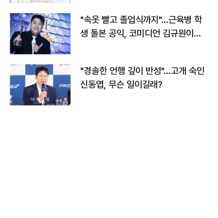
"속옷 빨고 졸업식까지"…근육병 학
생 돌본 공익, 코미디언 김규원이었
다
"경솔한 언행 깊이 반성"…고개 숙인
신동엽, 무슨 일이길래?