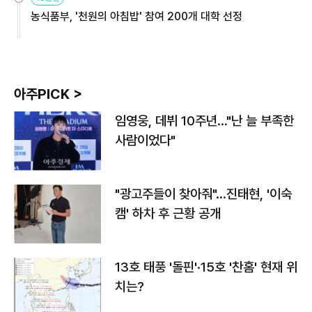
농식품부, '천원의 아침밥' 참여 200개 대학 선정
아주PICK >
임영웅, 데뷔 10주년…"난 늘 부족한
사람이었다"
"광고주들이 찾아줘"…진태현, '이숙
캠' 하차 후 근황 공개
13호 태풍 '돌핀'·15호 '찬홈' 현재 위
치는?