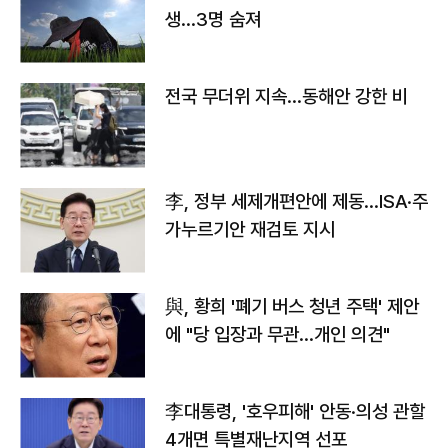
생…3명 숨져
전국 무더위 지속…동해안 강한 비
李, 정부 세제개편안에 제동…ISA·주
가누르기안 재검토 지시
與, 황희 '폐기 버스 청년 주택' 제안
에 "당 입장과 무관…개인 의견"
李대통령, '호우피해' 안동·의성 관할
4개면 특별재난지역 선포