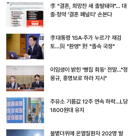
李 "결혼, 희망찬 새 출발돼야"… 대
출·청약 '결혼 페널티' 손본다
李대통령 'ISA·주가 누르기' 재검
토…與 "환영" 野 "졸속 국정"
이임생이 밝힌 '빵집 회동' 전말…"정
몽규, 홍명보로 하라 지시"
주유소 기름값 12주 연속 하락…L당
1800원대 유지
불볕더위에 온열질환자 202명 발