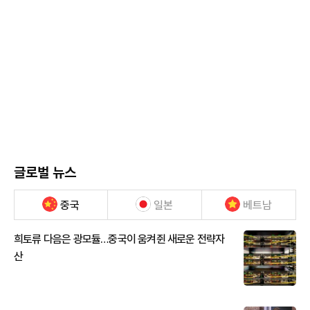
글로벌 뉴스
중국
일본
베트남
희토류 다음은 광모듈…중국이 움켜쥔 새로운 전략자
산