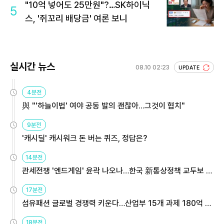
"10억 넣어도 25만원"?…SK하이닉
5
스, '쥐꼬리 배당금' 여론 보니
실시간 뉴스
08.10 02:23
UPDATE
4분전
與 "'하늘이법' 여야 공동 발의 괜찮아…그것이 협치"
9분전
'캐시딜' 캐시워크 돈 버는 퀴즈, 정답은?
14분전
관세전쟁 '엔드게임' 윤곽 나오나…한국 新통상정책 교두보 활
용해야
17분전
섬유패션 글로벌 경쟁력 키운다…산업부 15개 과제 180억 지
원
18분전