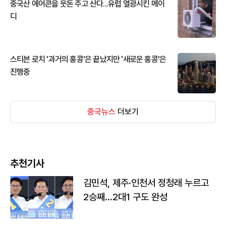
중국산 에어콘을 웃돈 주고 산다...유럽 열광시킨 메이
디
스티븐 로치 '과거의 홍콩'은 끝났지만 '새로운 홍콩'은
진행중
중국뉴스
더보기
추천기사
김민석, 제주·인천서 정청래 누르고
2승째…2대1 구도 완성