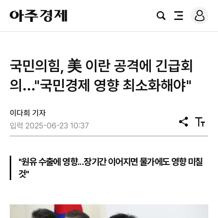
로
아
그
검
전
주
인
색
체
경
메
제
뉴
국민의힘, 美 이란 공격에 긴급회
의..."국민경제 영향 최소화해야"
이다희 기자
공
텍
입력 2025-06-23 10:37
유
스
트
크
기
"원유 수출에 영향...장기간 이어지면 물가에도 영향 미칠
것"