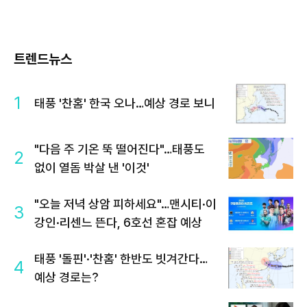
트렌드뉴스
1
태풍 '찬홈' 한국 오나…예상 경로 보니
"다음 주 기온 뚝 떨어진다"…태풍도
2
없이 열돔 박살 낸 '이것'
"오늘 저녁 상암 피하세요"…맨시티·이
3
강인·리센느 뜬다, 6호선 혼잡 예상
태풍 '돌핀'·'찬홈' 한반도 빗겨간다…
4
예상 경로는?