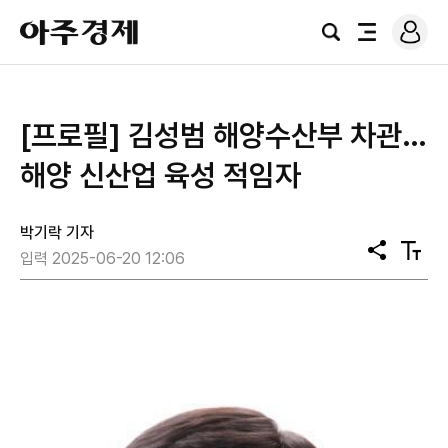
로
아
그
검
전
주
인
색
체
경
메
제
뉴
[프로필] 김성범 해양수산부 차관…
해양 신산업 육성 적임자
박기락 기자
공
텍
입력 2025-06-20 12:06
유
스
트
크
기