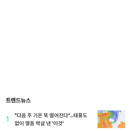
트렌드뉴스
"다음 주 기온 뚝 떨어진다"…태풍도
1
없이 열돔 박살 낸 '이것'