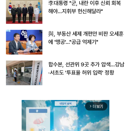
李대통령 "군, 내란 이후 신뢰 회복
해야…지휘부 헌신해달라"
與, 부동산 세제 개편안 비판 오세훈
에 '맹공'…"공급 억제기"
합수본, 선관위 9곳 추가 압색…강남
·서초도 '투표율 허위 입력' 정황
더보기
arrow_forward_ios