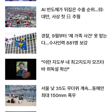
AI 반도체가 뒤집은 수출 순위…韓·
대만, 사상 첫 日 추월
경찰, 9월부터 '제 가족 사건' 못 맡는
다…수사인력 881명 보강
"이란 지도부 내 최고지도자 모즈타
바 위독설 확산"
서울 낮 35도 무더위 계속…동해안
최대 150㎜ 폭우