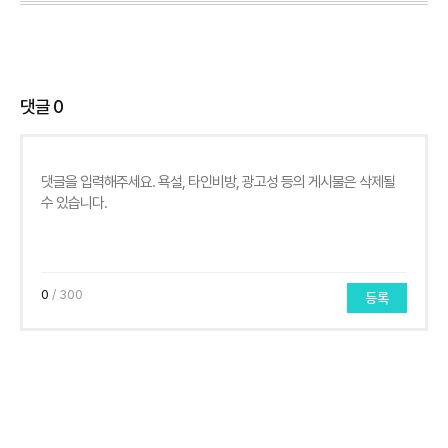
댓글
0
0
/ 300
등록