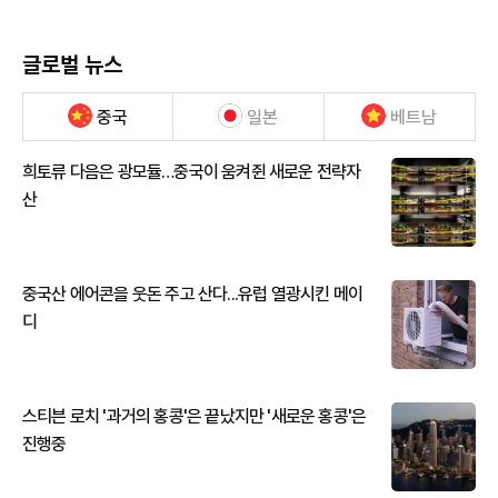
글로벌 뉴스
중국
일본
베트남
희토류 다음은 광모듈…중국이 움켜쥔 새로운 전략자
산
중국산 에어콘을 웃돈 주고 산다...유럽 열광시킨 메이
디
스티븐 로치 '과거의 홍콩'은 끝났지만 '새로운 홍콩'은
진행중