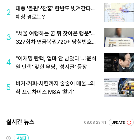
태풍 '돌핀'·'찬홈' 한반도 빗겨간다…
2
예상 경로는?
"서울 여행하는 꿈 뒤 찾아온 행운"…
3
327회차 연금복권720+ 당첨번호조
회 주목
"이재명 탄핵, 얼마 안 남았다"...'윤석
4
열 탄핵' 맞힌 무당, '성지글' 등장
버거·커피·치킨까지 줄줄이 매물…외
5
식 프랜차이즈 M&A '활기'
실시간 뉴스
08.08 23:41
UPDATE
4분전