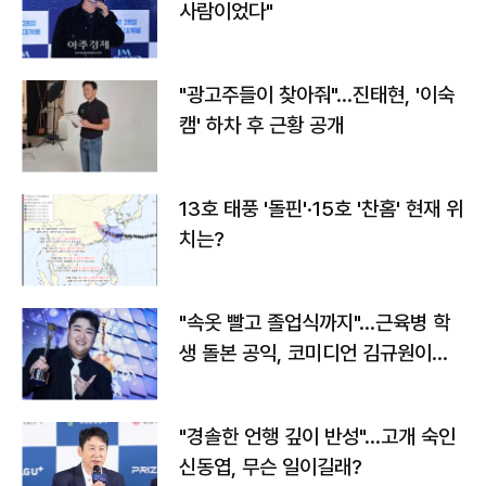
사람이었다"
"광고주들이 찾아줘"…진태현, '이숙
캠' 하차 후 근황 공개
13호 태풍 '돌핀'·15호 '찬홈' 현재 위
치는?
"속옷 빨고 졸업식까지"…근육병 학
생 돌본 공익, 코미디언 김규원이었
다
"경솔한 언행 깊이 반성"…고개 숙인
신동엽, 무슨 일이길래?