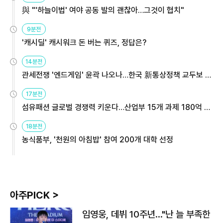
與 "'하늘이법' 여야 공동 발의 괜찮아…그것이 협치"
9분전
'캐시딜' 캐시워크 돈 버는 퀴즈, 정답은?
14분전
관세전쟁 '엔드게임' 윤곽 나오나…한국 新통상정책 교두보 활
용해야
17분전
섬유패션 글로벌 경쟁력 키운다…산업부 15개 과제 180억 지
원
18분전
농식품부, '천원의 아침밥' 참여 200개 대학 선정
아주PICK >
임영웅, 데뷔 10주년…"난 늘 부족한