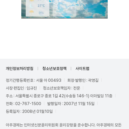
Unmute
개인정보처리방침
청소년보호정책
사이트맵
정기간행등록번호 : 서울 아 00493
회장·발행인 : 곽영길
사장·편집인 : 임규진
청소년보호책임자 : 전운
주소 : 서울특별시 종로구 종로 1길 42(수송동 146-1) 이마빌딩 11층
전화 : 02-767-1500
발행일자 : 2007년 11월 15일
등록일자 : 2008년 01월10일
아주경제는 인터넷신문윤리위원회 윤리강령을 준수합니다. 아주경제의 모든