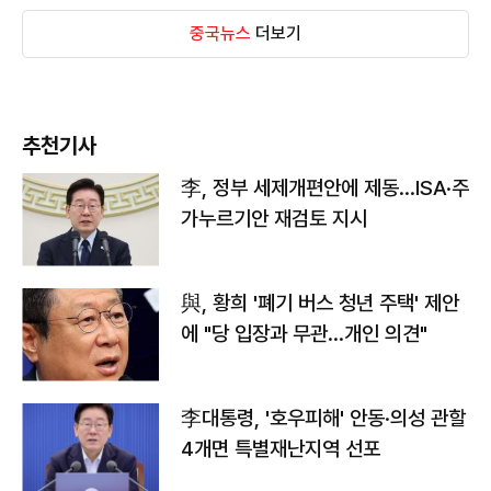
중국뉴스
더보기
추천기사
李, 정부 세제개편안에 제동…ISA·주
가누르기안 재검토 지시
與, 황희 '폐기 버스 청년 주택' 제안
에 "당 입장과 무관…개인 의견"
李대통령, '호우피해' 안동·의성 관할
4개면 특별재난지역 선포