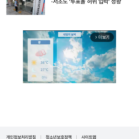
·서초도 '투표율 허위 입력' 정황
더보기
arrow_forward_ios
Unmute
개인정보처리방침
청소년보호정책
사이트맵