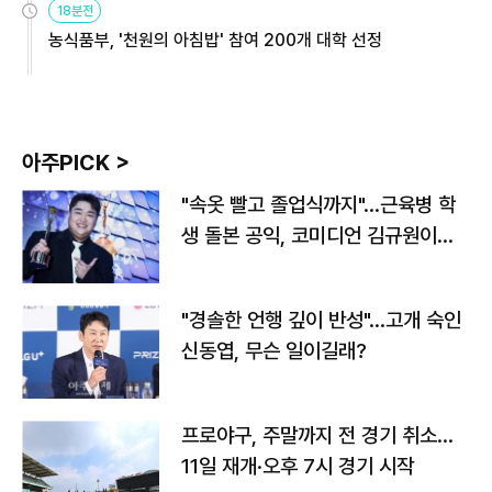
18분전
농식품부, '천원의 아침밥' 참여 200개 대학 선정
아주PICK >
"속옷 빨고 졸업식까지"…근육병 학
생 돌본 공익, 코미디언 김규원이었
다
"경솔한 언행 깊이 반성"…고개 숙인
신동엽, 무슨 일이길래?
프로야구, 주말까지 전 경기 취소…
11일 재개·오후 7시 경기 시작