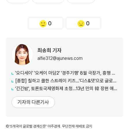
0
0
최송희 기자
alfie312@ajunews.com
'오디세이' '오케이 마담2' '경주기행' 8월 극장가, 흥행 바통 이어갈 신작은
[종합] 칠하고 쿨한 스트레이 키즈…'디스&댓'으로 글로벌 질주
'긴긴밤', 토론토국제영화제 초청…13년 만의 韓 장편 애니
기자의 다른기사
©'5개국어 글로벌 경제신문' 아주경제. 무단전재·재배포 금지