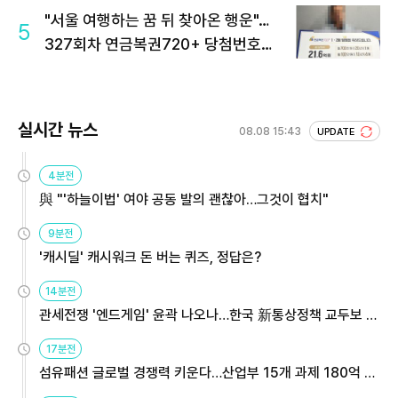
"서울 여행하는 꿈 뒤 찾아온 행운"…
5
327회차 연금복권720+ 당첨번호조
회 주목
실시간 뉴스
08.08 15:43
UPDATE
4분전
與 "'하늘이법' 여야 공동 발의 괜찮아…그것이 협치"
9분전
'캐시딜' 캐시워크 돈 버는 퀴즈, 정답은?
14분전
관세전쟁 '엔드게임' 윤곽 나오나…한국 新통상정책 교두보 활
용해야
17분전
섬유패션 글로벌 경쟁력 키운다…산업부 15개 과제 180억 지
원