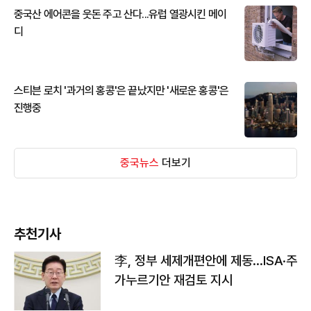
중국산 에어콘을 웃돈 주고 산다...유럽 열광시킨 메이
디
스티븐 로치 '과거의 홍콩'은 끝났지만 '새로운 홍콩'은
진행중
중국뉴스
더보기
추천기사
李, 정부 세제개편안에 제동…ISA·주
가누르기안 재검토 지시