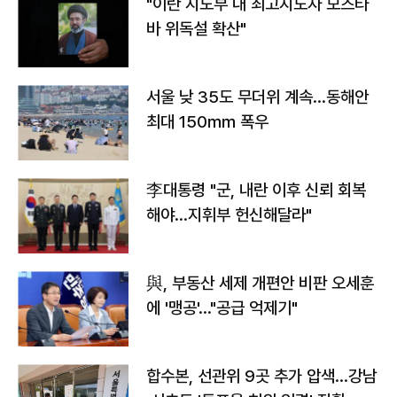
"이란 지도부 내 최고지도자 모즈타
바 위독설 확산"
서울 낮 35도 무더위 계속…동해안
최대 150㎜ 폭우
李대통령 "군, 내란 이후 신뢰 회복
해야…지휘부 헌신해달라"
與, 부동산 세제 개편안 비판 오세훈
에 '맹공'…"공급 억제기"
합수본, 선관위 9곳 추가 압색…강남