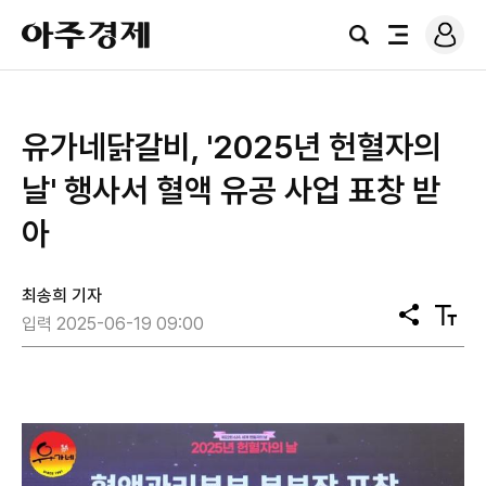
로
아
그
검
전
주
인
색
체
경
메
제
뉴
유가네닭갈비, '2025년 헌혈자의
날' 행사서 혈액 유공 사업 표창 받
아
최송희 기자
공
텍
입력 2025-06-19 09:00
유
스
트
크
기