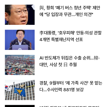
與, 황희 '폐기 버스 청년 주택' 제안
에 "당 입장과 무관…개인 의견"
李대통령, '호우피해' 안동·의성 관할
4개면 특별재난지역 선포
AI 반도체가 뒤집은 수출 순위…韓·
대만, 사상 첫 日 추월
경찰, 9월부터 '제 가족 사건' 못 맡는
다…수사인력 881명 보강