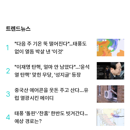
트렌드뉴스
"다음 주 기온 뚝 떨어진다"…태풍도
1
없이 열돔 박살 낸 '이것'
"이재명 탄핵, 얼마 안 남았다"...'윤석
2
열 탄핵' 맞힌 무당, '성지글' 등장
중국산 에어콘을 웃돈 주고 산다...유
3
럽 열광시킨 메이디
태풍 '돌핀'·'찬홈' 한반도 빗겨간다…
4
예상 경로는?