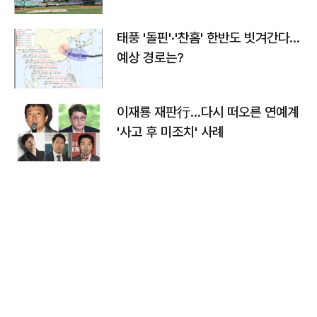
태풍 '돌핀'·'찬홈' 한반도 빗겨간다…
예상 경로는?
이재룡 재판行…다시 떠오른 연예계
'사고 후 미조치' 사례