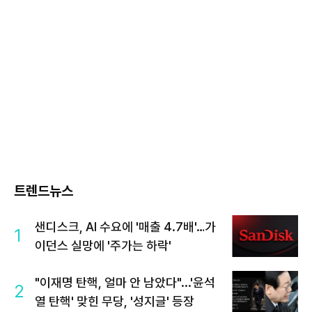
트렌드뉴스
샌디스크, AI 수요에 '매출 4.7배'…가
1
이던스 실망에 '주가는 하락'
"이재명 탄핵, 얼마 안 남았다"...'윤석
2
열 탄핵' 맞힌 무당, '성지글' 등장