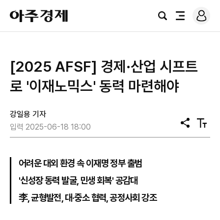
로
아
그
검
전
주
인
색
체
경
메
제
뉴
[2025 AFSF] 경제·산업 시프트
로 '이재노믹스' 동력 마련해야
강일용 기자
공
텍
입력 2025-06-18 18:00
유
스
트
크
기
어려운 대외 환경 속 이재명 정부 출범
'신성장 동력 발굴, 민생 회복' 공감대
李, 균형발전, 대·중소 협력, 공정사회 강조