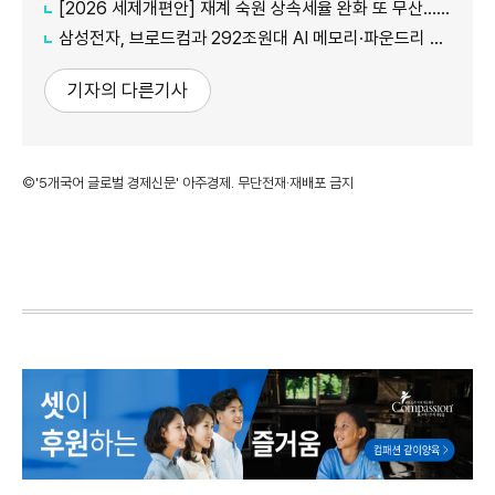
[2026 세제개편안] 재계 숙원 상속세율 완화 또 무산...국내생산·석화 세제지원 실효성 의문
삼성전자, 브로드컴과 292조원대 AI 메모리·파운드리 협력...차세대 HBM 경쟁력 입증
기자의 다른기사
©'5개국어 글로벌 경제신문' 아주경제. 무단전재·재배포 금지