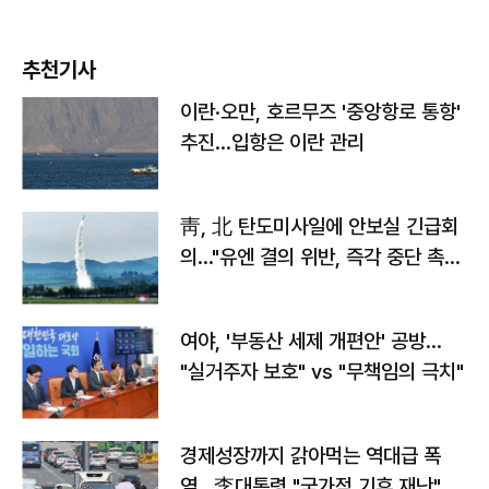
추천기사
이란·오만, 호르무즈 '중앙항로 통항'
추진…입항은 이란 관리
靑, 北 탄도미사일에 안보실 긴급회
의…"유엔 결의 위반, 즉각 중단 촉
구"
여야, '부동산 세제 개편안' 공방…
"실거주자 보호" vs "무책임의 극치"
경제성장까지 갉아먹는 역대급 폭
염…李대통령 "국가적 기후 재난"