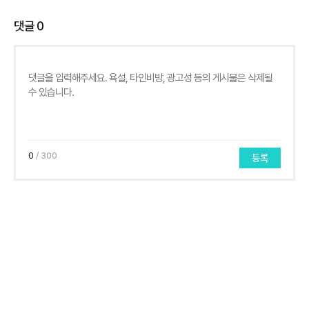
댓글
0
0
/ 300
등록