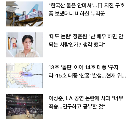
"한국산 물은 안마셔"…日 지진 구호
품 보냈더니 비하한 누리꾼
'태도 논란' 정준원 "난 배우 하면 안
되는 사람인가? 생각 했다"
13호 '돌핀' 이어 14호 태풍 '구지
라'·15호 태풍 '찬홈' 발생…현재 위
치와 이동경로는?
이상준, LA 공연 논란에 사과 "너무
죄송…연구하고 공부할 것"