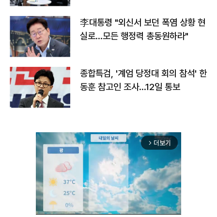
李대통령 "외신서 보던 폭염 상황 현
실로…모든 행정력 총동원하라"
종합특검, '계엄 당정대 회의 참석' 한
동훈 참고인 조사...12일 통보
더보기
arrow_forward_ios