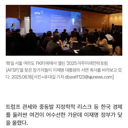
18일 서울 여의도 FKI타워에서 열린 '2025 아주미래전략포럼
(AFSF)'을 찾은 참가자들이 이재명 대통령의 서면 축사를 바라보고 있
다. 2025.06.18[사진=유대길 기자 dbeorlf123@ajunews.com]
트럼프 관세와 중동발 지정학적 리스크 등 한국 경제
를 둘러싼 여건이 어수선한 가운데 이재명 정부가 닻
을 올렸다.