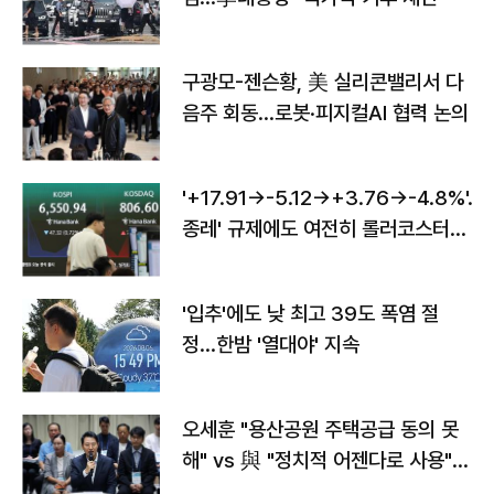
구광모-젠슨황, 美 실리콘밸리서 다
음주 회동…로봇·피지컬AI 협력 논의
'+17.91→-5.12→+3.76→-4.8%'…'
종레' 규제에도 여전히 롤러코스터
타는 코스피
'입추'에도 낮 최고 39도 폭염 절
정…한밤 '열대야' 지속
오세훈 "용산공원 주택공급 동의 못
해" vs 與 "정치적 어젠다로 사용"
맞불