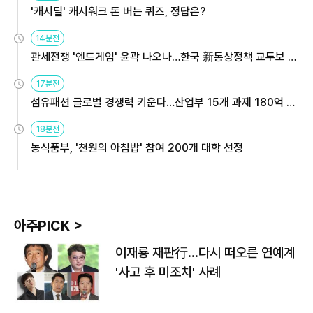
'캐시딜' 캐시워크 돈 버는 퀴즈, 정답은?
14분전
관세전쟁 '엔드게임' 윤곽 나오나…한국 新통상정책 교두보 활
용해야
17분전
섬유패션 글로벌 경쟁력 키운다…산업부 15개 과제 180억 지
원
18분전
농식품부, '천원의 아침밥' 참여 200개 대학 선정
아주PICK >
이재룡 재판行…다시 떠오른 연예계
'사고 후 미조치' 사례