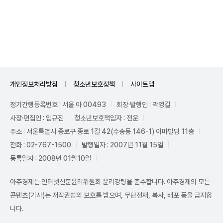
Unmute
개인정보처리방침
청소년보호정책
사이트맵
정기간행등록번호 : 서울 아 00493
회장·발행인 : 곽영길
사장·편집인 : 임규진
청소년보호책임자 : 전운
주소 : 서울특별시 종로구 종로 1길 42(수송동 146-1) 이마빌딩 11층
전화 : 02-767-1500
발행일자 : 2007년 11월 15일
등록일자 : 2008년 01월10일
아주경제는 인터넷신문윤리위원회 윤리강령을 준수합니다. 아주경제의 모든
콘텐츠(기사)는 저작권법의 보호를 받으며, 무단전재, 복사, 배포 등을 금지합
니다.