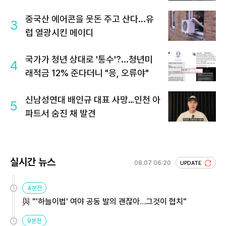
중국산 에어콘을 웃돈 주고 산다...유
3
럽 열광시킨 메이디
국가가 청년 상대로 '통수'?...청년미
4
래적금 12% 준다더니 "응, 오류야"
신남성연대 배인규 대표 사망…인천 아
5
파트서 숨진 채 발견
실시간 뉴스
08.07 06:20
UPDATE
4분전
與 "'하늘이법' 여야 공동 발의 괜찮아…그것이 협치"
9분전