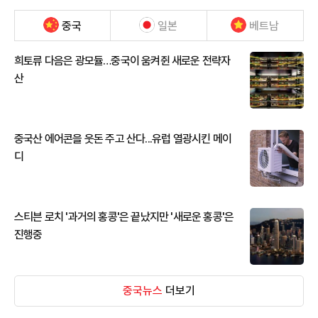
중국
일본
베트남
희토류 다음은 광모듈…중국이 움켜쥔 새로운 전략자
산
중국산 에어콘을 웃돈 주고 산다...유럽 열광시킨 메이
디
스티븐 로치 '과거의 홍콩'은 끝났지만 '새로운 홍콩'은
진행중
중국뉴스
더보기