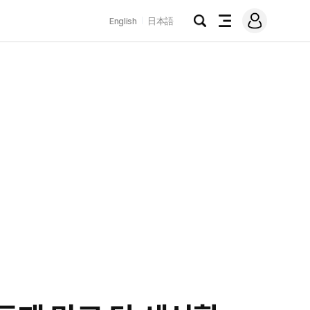
로
English
日本語
그
검
전
인
색
체
메
뉴