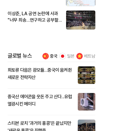
현재 위치와 이동경로는?
이상준, LA 공연 논란에 사과
"너무 죄송…연구하고 공부할
것"
글로벌 뉴스
중국
일본
베트남
희토류 다음은 광모듈…중국이 움켜쥔
새로운 전략자산
중국산 에어콘을 웃돈 주고 산다...유럽
열광시킨 메이디
스티븐 로치 '과거의 홍콩'은 끝났지만
'새로운 홍콩'은 진행중