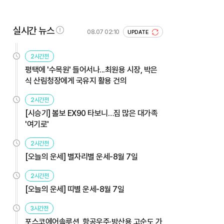
실시간 뉴스
08.07 02:10
UPDATE
2시간전
평택에 '수목원' 들어서나...최원용 시장, 박은
식 산림청장에게 국유지 활용 건의
2시간전
[시승기] 볼보 EX90 타보니…짐 많은 대가족
'여기로'
2시간전
[오늘의 운세] 별자리별 운세-8월 7일
2시간전
[오늘의 운세] 띠별 운세-8월 7일
3시간전
포스코에어솔루션, 항공우주·방산용 고순도 가