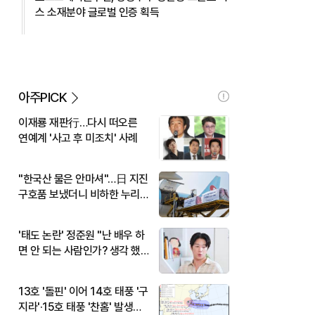
스 소재분야 글로벌 인증 획득
아주PICK
이재룡 재판行…다시 떠오른
연예계 '사고 후 미조치' 사례
"한국산 물은 안마셔"…日 지진
구호품 보냈더니 비하한 누리
꾼
'태도 논란' 정준원 "난 배우 하
면 안 되는 사람인가? 생각 했
다"
13호 '돌핀' 이어 14호 태풍 '구
지라'·15호 태풍 '찬홈' 발생…