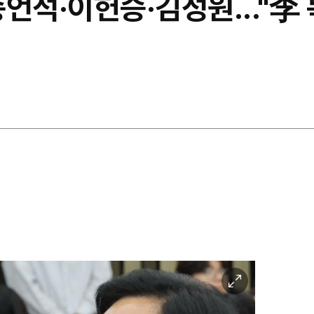
언석·이헌승·김성원..."李
이
미