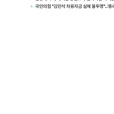
국민의힘 "김민석 차용자금 실체 불투명"…'총리