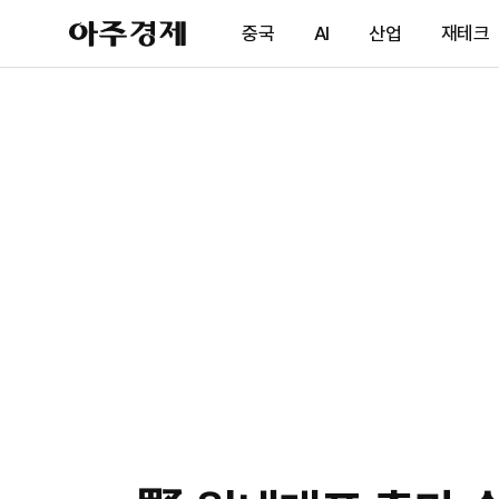
아
중국
AI
산업
재테크
주
경
제