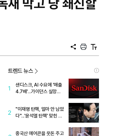
 독재 막고 당 쇄신할
공
프
텍
유
린
스
트
트
크
기
트렌드 뉴스
샌디스크, AI 수요에 '매출
1
4.7배'…가이던스 실망에
'주가는 하락'
"이재명 탄핵, 얼마 안 남았
2
다"...'윤석열 탄핵' 맞힌 무
당, '성지글' 등장
중국산 에어콘을 웃돈 주고