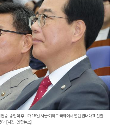
지
확
대
헌승, 송언석 후보가 16일 서울 여의도 국회에서 열린 원내대표 선출
다. [사진=연합뉴스]