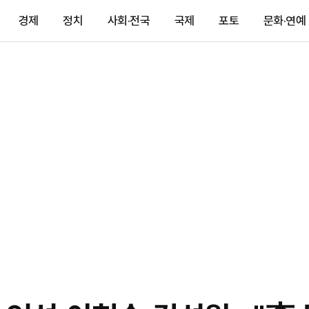
경제
정치
사회·전국
국제
포토
문화·연예