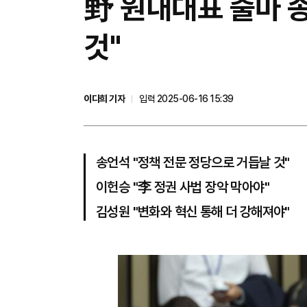
野 원내대표 출마 송
것"
이다희 기자
입력 2025-06-16 15:39
송언석 "정책 전문 정당으로 거듭날 것"
이헌승 "李 정권 사법 장악 막아야"
김성원 "변화와 혁신 통해 더 강해져야"