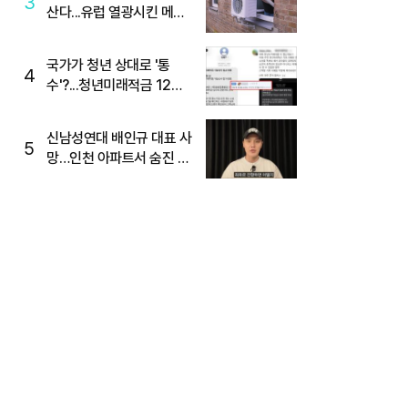
3
산다...유럽 열광시킨 메이
디
국가가 청년 상대로 '통
4
수'?...청년미래적금 12%
준다더니 "응, 오류야"
신남성연대 배인규 대표 사
5
망…인천 아파트서 숨진 채
발견