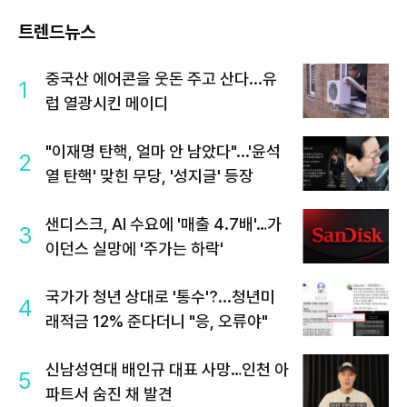
트렌드뉴스
중국산 에어콘을 웃돈 주고 산다...유
1
럽 열광시킨 메이디
"이재명 탄핵, 얼마 안 남았다"...'윤석
2
열 탄핵' 맞힌 무당, '성지글' 등장
샌디스크, AI 수요에 '매출 4.7배'…가
3
이던스 실망에 '주가는 하락'
국가가 청년 상대로 '통수'?...청년미
4
래적금 12% 준다더니 "응, 오류야"
신남성연대 배인규 대표 사망…인천 아
5
파트서 숨진 채 발견