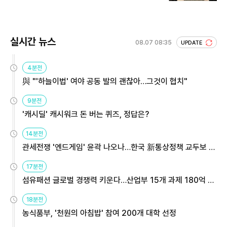
실시간 뉴스
08.07 08:35
UPDATE
4분전
與 "'하늘이법' 여야 공동 발의 괜찮아…그것이 협치"
9분전
'캐시딜' 캐시워크 돈 버는 퀴즈, 정답은?
14분전
관세전쟁 '엔드게임' 윤곽 나오나…한국 新통상정책 교두보 활
용해야
17분전
섬유패션 글로벌 경쟁력 키운다…산업부 15개 과제 180억 지
원
18분전
농식품부, '천원의 아침밥' 참여 200개 대학 선정