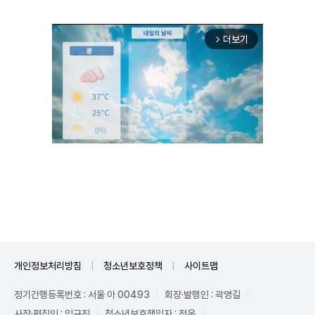
더보기
arrow_forward_ios
Unmute
개인정보처리방침
청소년보호정책
사이트맵
정기간행등록번호 : 서울 아 00493
회장·발행인 : 곽영길
사장·편집인 : 임규진
청소년보호책임자 : 전운