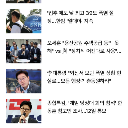
'입추'에도 낮 최고 39도 폭염 절
정…한밤 '열대야' 지속
오세훈 "용산공원 주택공급 동의 못
해" vs 與 "정치적 어젠다로 사용"
맞불
李대통령 "외신서 보던 폭염 상황 현
실로…모든 행정력 총동원하라"
종합특검, '계엄 당정대 회의 참석' 한
동훈 참고인 조사...12일 통보