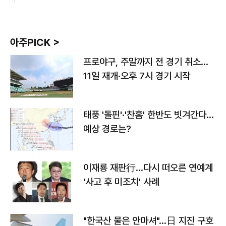
아주PICK >
프로야구, 주말까지 전 경기 취소…
11일 재개·오후 7시 경기 시작
태풍 '돌핀'·'찬홈' 한반도 빗겨간다…
예상 경로는?
이재룡 재판行…다시 떠오른 연예계
'사고 후 미조치' 사례
"한국산 물은 안마셔"…日 지진 구호