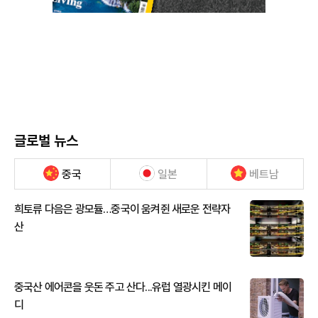
글로벌 뉴스
중국
일본
베트남
희토류 다음은 광모듈…중국이 움켜쥔 새로운 전략자
산
중국산 에어콘을 웃돈 주고 산다...유럽 열광시킨 메이
디