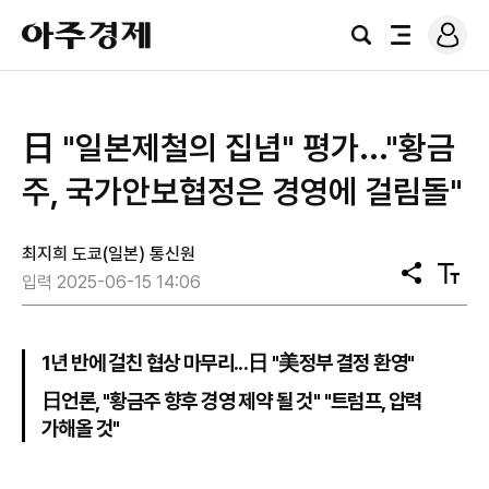
로
아
그
검
전
주
인
색
체
경
메
제
뉴
日 "일본제철의 집념" 평가..."황금
주, 국가안보협정은 경영에 걸림돌"
최지희 도쿄(일본) 통신원
공
텍
입력 2025-06-15 14:06
유
스
트
크
기
1년 반에 걸친 협상 마무리...日 "美정부 결정 환영"
日언론, "황금주 향후 경영 제약 될 것" "트럼프, 압력
가해올 것"