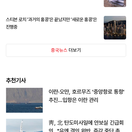
스티븐 로치 '과거의 홍콩'은 끝났지만 '새로운 홍콩'은
진행중
중국뉴스
더보기
추천기사
이란·오만, 호르무즈 '중앙항로 통항'
추진…입항은 이란 관리
靑, 北 탄도미사일에 안보실 긴급회
의…"유엔 결의 위반, 즉각 중단 촉