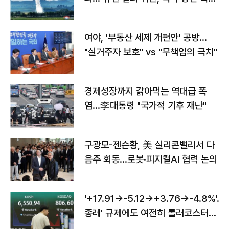
구"
여야, '부동산 세제 개편안' 공방…
"실거주자 보호" vs "무책임의 극치"
경제성장까지 갉아먹는 역대급 폭
염…李대통령 "국가적 기후 재난"
구광모-젠슨황, 美 실리콘밸리서 다
음주 회동…로봇·피지컬AI 협력 논의
'+17.91→-5.12→+3.76→-4.8%'…'
종레' 규제에도 여전히 롤러코스터
타는 코스피