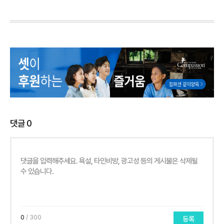
댓글
0
0
/ 300
등록