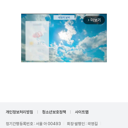
더보기
arrow_forward_ios
Unmute
개인정보처리방침
청소년보호정책
사이트맵
정기간행등록번호 : 서울 아 00493
회장·발행인 : 곽영길