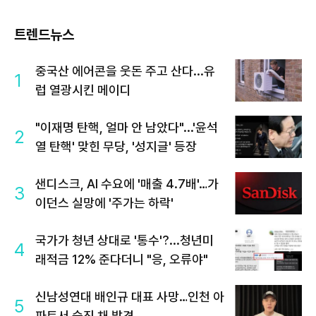
트렌드뉴스
중국산 에어콘을 웃돈 주고 산다...유
1
럽 열광시킨 메이디
"이재명 탄핵, 얼마 안 남았다"...'윤석
2
열 탄핵' 맞힌 무당, '성지글' 등장
샌디스크, AI 수요에 '매출 4.7배'…가
3
이던스 실망에 '주가는 하락'
국가가 청년 상대로 '통수'?...청년미
4
래적금 12% 준다더니 "응, 오류야"
신남성연대 배인규 대표 사망…인천 아
5
파트서 숨진 채 발견