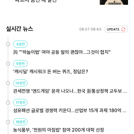
실시간 뉴스
08.07 08:40
UPDATE
4분전
與 "'하늘이법' 여야 공동 발의 괜찮아…그것이 협치"
9분전
'캐시딜' 캐시워크 돈 버는 퀴즈, 정답은?
14분전
관세전쟁 '엔드게임' 윤곽 나오나…한국 新통상정책 교두보 활
용해야
17분전
섬유패션 글로벌 경쟁력 키운다…산업부 15개 과제 180억 지
원
18분전
농식품부, '천원의 아침밥' 참여 200개 대학 선정