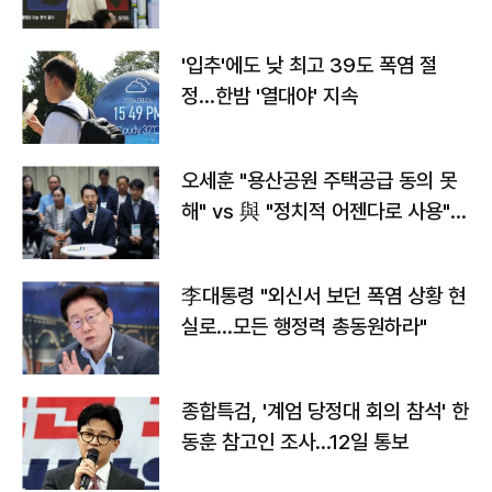
타는 코스피
'입추'에도 낮 최고 39도 폭염 절
정…한밤 '열대야' 지속
오세훈 "용산공원 주택공급 동의 못
해" vs 與 "정치적 어젠다로 사용"
맞불
李대통령 "외신서 보던 폭염 상황 현
실로…모든 행정력 총동원하라"
종합특검, '계엄 당정대 회의 참석' 한
동훈 참고인 조사...12일 통보