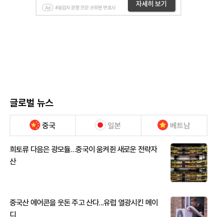
글로벌 뉴스
중국
일본
베트남
희토류 다음은 광모듈…중국이 움켜쥔 새로운 전략자
산
중국산 에어콘을 웃돈 주고 산다...유럽 열광시킨 메이
디