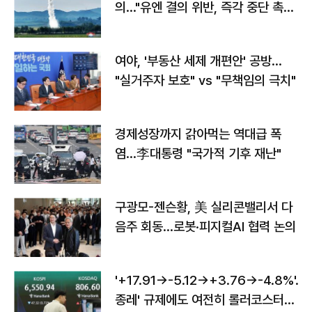
의…"유엔 결의 위반, 즉각 중단 촉
구"
여야, '부동산 세제 개편안' 공방…
"실거주자 보호" vs "무책임의 극치"
경제성장까지 갉아먹는 역대급 폭
염…李대통령 "국가적 기후 재난"
구광모-젠슨황, 美 실리콘밸리서 다
음주 회동…로봇·피지컬AI 협력 논의
'+17.91→-5.12→+3.76→-4.8%'…'
종레' 규제에도 여전히 롤러코스터