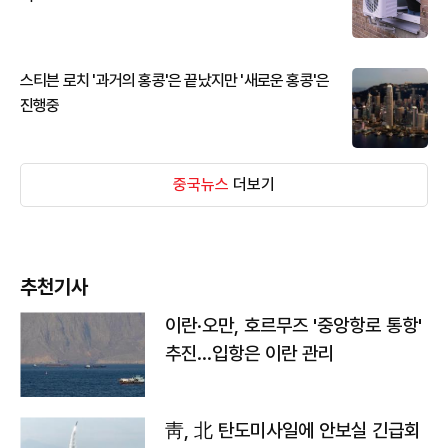
스티븐 로치 '과거의 홍콩'은 끝났지만 '새로운 홍콩'은
진행중
중국뉴스
더보기
추천기사
이란·오만, 호르무즈 '중앙항로 통항'
추진…입항은 이란 관리
靑, 北 탄도미사일에 안보실 긴급회