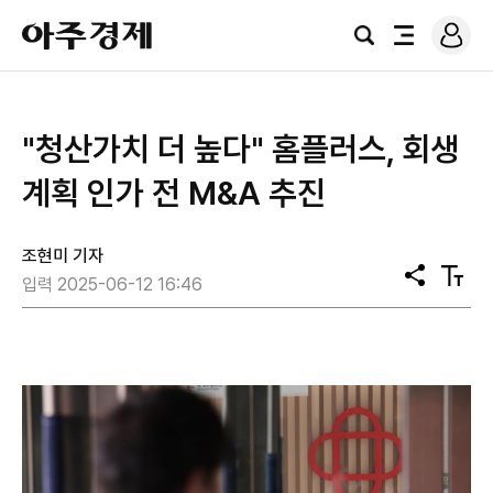
로
아
그
검
전
주
인
색
체
경
메
제
뉴
"청산가치 더 높다" 홈플러스, 회생
계획 인가 전 M&A 추진
조현미 기자
공
텍
입력 2025-06-12 16:46
유
스
트
크
기