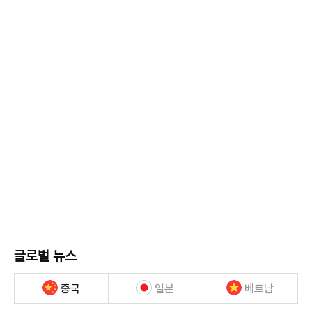
글로벌 뉴스
중국
일본
베트남