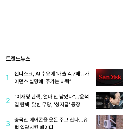
트렌드뉴스
샌디스크, AI 수요에 '매출 4.7배'…가
1
이던스 실망에 '주가는 하락'
"이재명 탄핵, 얼마 안 남았다"...'윤석
2
열 탄핵' 맞힌 무당, '성지글' 등장
중국산 에어콘을 웃돈 주고 산다...유
3
럽 열광시킨 메이디