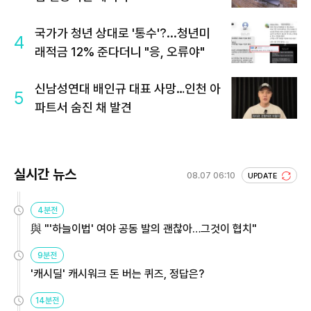
국가가 청년 상대로 '통수'?...청년미
4
래적금 12% 준다더니 "응, 오류야"
신남성연대 배인규 대표 사망…인천 아
5
파트서 숨진 채 발견
실시간 뉴스
08.07 06:10
UPDATE
4분전
與 "'하늘이법' 여야 공동 발의 괜찮아…그것이 협치"
9분전
'캐시딜' 캐시워크 돈 버는 퀴즈, 정답은?
14분전