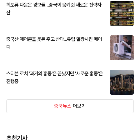
희토류 다음은 광모듈…중국이 움켜쥔 새로운 전략자
산
중국산 에어콘을 웃돈 주고 산다...유럽 열광시킨 메이
디
스티븐 로치 '과거의 홍콩'은 끝났지만 '새로운 홍콩'은
진행중
중국뉴스
더보기
추천기사