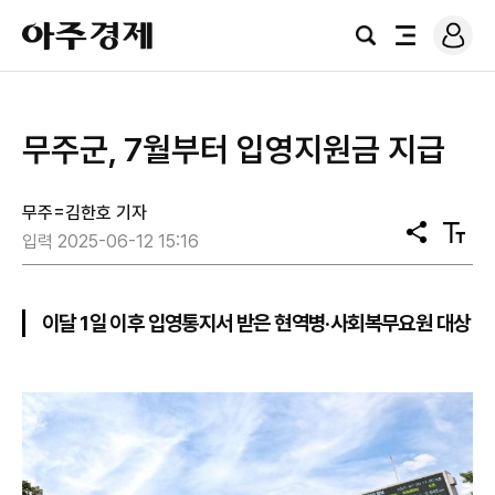
로
아
그
검
전
주
인
색
체
경
메
제
뉴
무주군, 7월부터 입영지원금 지급
무주=김한호 기자
공
텍
입력 2025-06-12 15:16
유
스
트
크
기
이달 1일 이후 입영통지서 받은 현역병·사회복무요원 대상