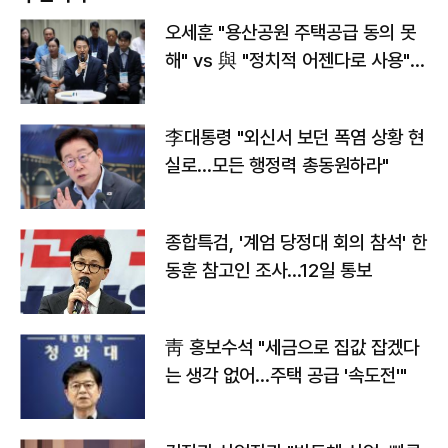
오세훈 "용산공원 주택공급 동의 못
해" vs 與 "정치적 어젠다로 사용"
맞불
李대통령 "외신서 보던 폭염 상황 현
실로…모든 행정력 총동원하라"
종합특검, '계엄 당정대 회의 참석' 한
동훈 참고인 조사...12일 통보
靑 홍보수석 "세금으로 집값 잡겠다
는 생각 없어…주택 공급 '속도전'"