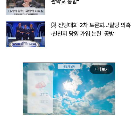
관학교 통합"
與 전당대회 2차 토론회…'탈당 의혹
·신천지 당원 가입 논란' 공방
더보기
arrow_forward_ios
Unmute