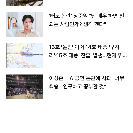
'태도 논란' 정준원 "난 배우 하면 안
되는 사람인가? 생각 했다"
13호 '돌핀' 이어 14호 태풍 '구지
라'·15호 태풍 '찬홈' 발생…현재 위
치와 이동경로는?
이상준, LA 공연 논란에 사과 "너무
죄송…연구하고 공부할 것"