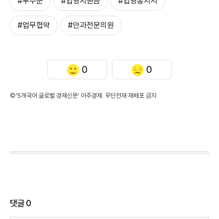
#무주군
#입영지원금
#입영통지서
#업무협약
#안과전문의원
0
0
©'5개국어 글로벌 경제신문' 아주경제. 무단전재·재배포 금지
댓글
0