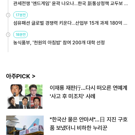
관세전쟁 '엔드게임' 윤곽 나오나…한국 新통상정책 교두보 활
용해야
17분전
섬유패션 글로벌 경쟁력 키운다…산업부 15개 과제 180억 지
원
18분전
농식품부, '천원의 아침밥' 참여 200개 대학 선정
아주PICK >
이재룡 재판行…다시 떠오른 연예계
'사고 후 미조치' 사례
"한국산 물은 안마셔"…日 지진 구호
품 보냈더니 비하한 누리꾼