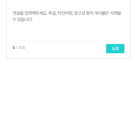
0
/ 300
등록