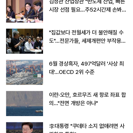
김정관 산업장관 "반도체 산업, 빠른
시장 선점 필요…주52시간제 손봐
야"
"집값보다 전월세가 더 불안해질 수
도"…전문가들, 세제개편안 부작용
우려
6월 경상흑자, 497억달러 '사상 최
대'…OECD 2위 수준
이란·오만, 호르무즈 새 항로 좌표 합
의…"전면 개방은 아냐"
李대통령 "쿠데타 소지 없애려면 사