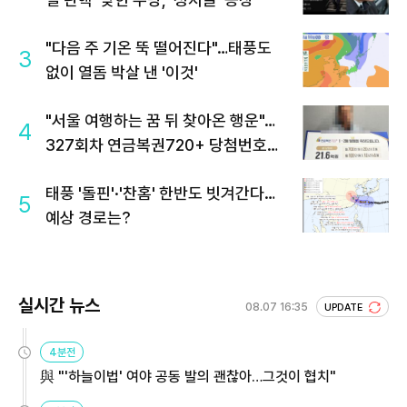
"다음 주 기온 뚝 떨어진다"…태풍도
3
없이 열돔 박살 낸 '이것'
"서울 여행하는 꿈 뒤 찾아온 행운"…
4
327회차 연금복권720+ 당첨번호조
회 주목
태풍 '돌핀'·'찬홈' 한반도 빗겨간다…
5
예상 경로는?
실시간 뉴스
08.07 16:35
UPDATE
4분전
與 "'하늘이법' 여야 공동 발의 괜찮아…그것이 협치"