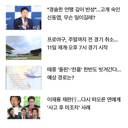
"경솔한 언행 깊이 반성"…고개 숙인
신동엽, 무슨 일이길래?
프로야구, 주말까지 전 경기 취소…
11일 재개·오후 7시 경기 시작
태풍 '돌핀'·'찬홈' 한반도 빗겨간다…
예상 경로는?
이재룡 재판行…다시 떠오른 연예계
'사고 후 미조치' 사례