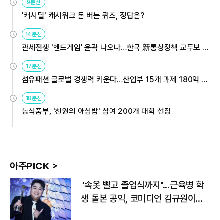
9분전
'캐시딜' 캐시워크 돈 버는 퀴즈, 정답은?
14분전
관세전쟁 '엔드게임' 윤곽 나오나…한국 新통상정책 교두보 활
용해야
17분전
섬유패션 글로벌 경쟁력 키운다…산업부 15개 과제 180억 지
원
18분전
농식품부, '천원의 아침밥' 참여 200개 대학 선정
아주PICK >
"속옷 빨고 졸업식까지"…근육병 학
생 돌본 공익, 코미디언 김규원이었
다