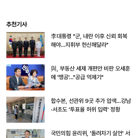
추천기사
李대통령 "군, 내란 이후 신뢰 회복
해야…지휘부 헌신해달라"
與, 부동산 세제 개편안 비판 오세훈
에 '맹공'…"공급 억제기"
합수본, 선관위 9곳 추가 압색…강남
·서초도 '투표율 허위 입력' 정황
국민의힘 윤리위, '돌려차기 실언' 서