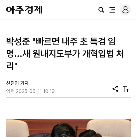
로
아
그
검
전
주
인
색
체
경
메
제
뉴
박성준 "빠르면 내주 초 특검 임
명...새 원내지도부가 개혁입법 처
리"
신진영 기자
공
텍
입력 2025-06-11 10:19
유
스
트
크
기