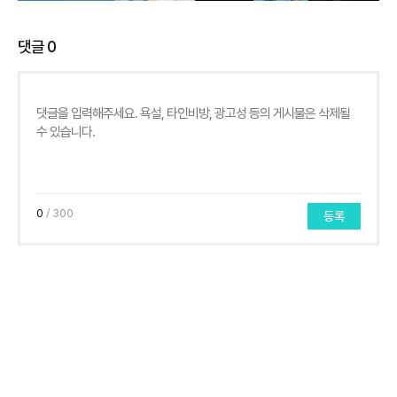
댓글
0
0
/ 300
등록