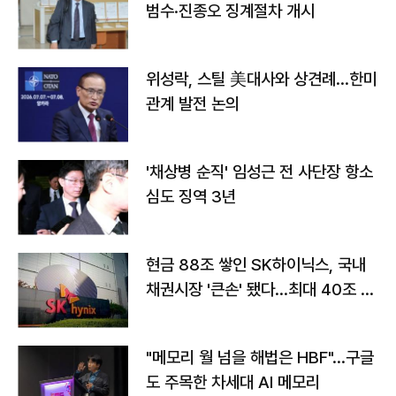
범수·진종오 징계절차 개시
위성락, 스틸 美대사와 상견례…한미
관계 발전 논의
'채상병 순직' 임성근 전 사단장 항소
심도 징역 3년
현금 88조 쌓인 SK하이닉스, 국내
채권시장 '큰손' 됐다…최대 40조 투
자
"메모리 월 넘을 해법은 HBF"…구글
도 주목한 차세대 AI 메모리