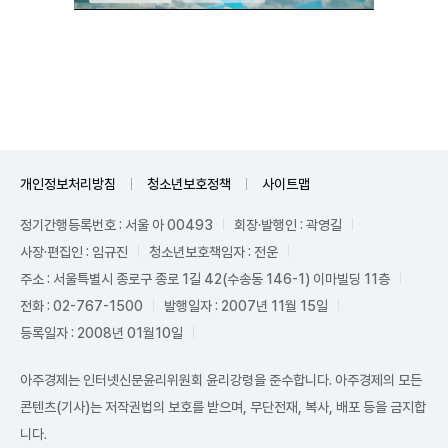
Unmute
개인정보처리방침
청소년보호정책
사이트맵
정기간행등록번호 : 서울 아 00493
회장·발행인 : 곽영길
사장·편집인 : 임규진
청소년보호책임자 : 전운
주소 : 서울특별시 종로구 종로 1길 42(수송동 146-1) 이마빌딩 11층
전화 : 02-767-1500
발행일자 : 2007년 11월 15일
등록일자 : 2008년 01월10일
아주경제는 인터넷신문윤리위원회 윤리강령을 준수합니다. 아주경제의 모든
콘텐츠(기사)는 저작권법의 보호를 받으며, 무단전재, 복사, 배포 등을 금지합
니다.