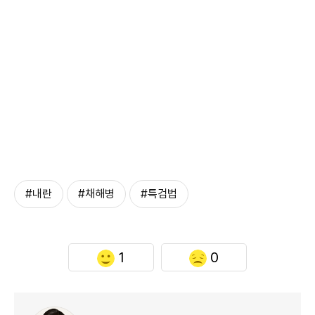
#내란
#채해병
#특검법
1
0