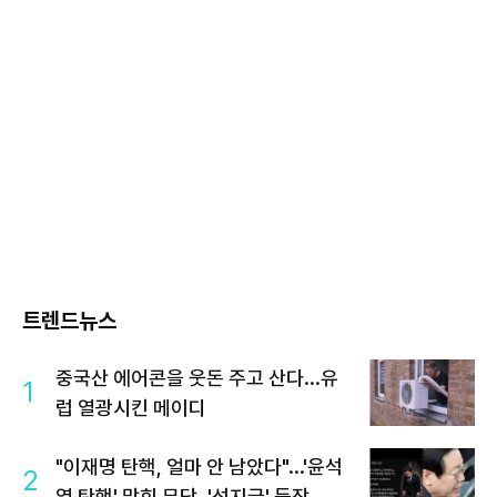
트렌드뉴스
중국산 에어콘을 웃돈 주고 산다...유
1
럽 열광시킨 메이디
"이재명 탄핵, 얼마 안 남았다"...'윤석
2
열 탄핵' 맞힌 무당, '성지글' 등장