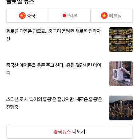
글로벌 뉴스
중국
일본
베트남
희토류 다음은 광모듈…중국이 움켜쥔 새로운 전략자
산
중국산 에어콘을 웃돈 주고 산다...유럽 열광시킨 메이
디
스티븐 로치 '과거의 홍콩'은 끝났지만 '새로운 홍콩'은
진행중
중국뉴스
더보기