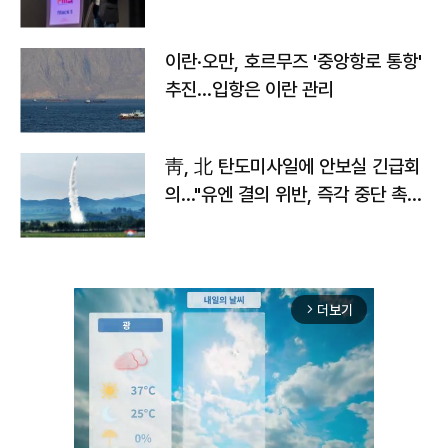
이란·오만, 호르무즈 '중앙항로 통항'
추진…입항은 이란 관리
靑, 北 탄도미사일에 안보실 긴급회
의…"유엔 결의 위반, 즉각 중단 촉
구"
더보기
arrow_forward_ios