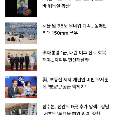
바 위독설 확산"
서울 낮 35도 무더위 계속…동해안
최대 150㎜ 폭우
李대통령 "군, 내란 이후 신뢰 회복
해야…지휘부 헌신해달라"
與, 부동산 세제 개편안 비판 오세훈
에 '맹공'…"공급 억제기"
합수본, 선관위 9곳 추가 압색…강남
·서초도 '투표율 허위 입력' 정황