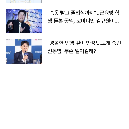
"속옷 빨고 졸업식까지"…근육병 학
생 돌본 공익, 코미디언 김규원이었
다
"경솔한 언행 깊이 반성"…고개 숙인
신동엽, 무슨 일이길래?