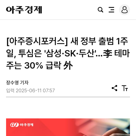
로
아
그
검
전
주
인
색
체
경
메
제
뉴
[아주증시포커스] 새 정부 출범 1주
일, 투심은 '삼성·SK·두산'…李 테마
주는 30% 급락 外
장수영 기자
공
텍
입력 2025-06-11 07:57
유
스
트
크
기