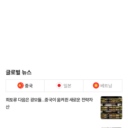
글로벌 뉴스
중국
일본
베트남
희토류 다음은 광모듈…중국이 움켜쥔 새로운 전략자
산