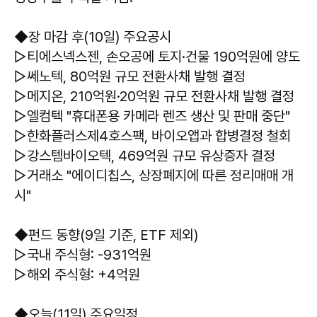
◆장 마감 후(10일) 주요공시
▷티에스넥스젠, 손오공에 토지·건물 190억원에 양도
▷쎄노텍, 80억원 규모 전환사채 발행 결정
▷메지온, 210억원·20억원 규모 전환사채 발행 결정
▷엘컴텍 "휴대폰용 카메라 렌즈 생산 및 판매 중단"
▷한화플러스제4호스팩, 바이오앱과 합병결정 철회
▷강스템바이오텍, 469억원 규모 유상증자 결정
▷거래소 "에이디칩스, 상장폐지에 따른 정리매매 개
시"
◆펀드 동향(9일 기준, ETF 제외)
▷국내 주식형: -931억원
▷해외 주식형: +4억원
◆오늘(11일) 주요일정