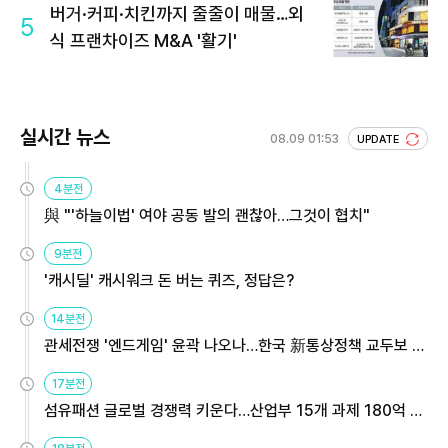
버거·커피·치킨까지 줄줄이 매물…외
5
식 프랜차이즈 M&A '활기'
실시간 뉴스
08.09 01:53
UPDATE
4분전
與 "'하늘이법' 여야 공동 발의 괜찮아…그것이 협치"
9분전
'캐시딜' 캐시워크 돈 버는 퀴즈, 정답은?
14분전
관세전쟁 '엔드게임' 윤곽 나오나…한국 新통상정책 교두보 활
용해야
17분전
섬유패션 글로벌 경쟁력 키운다…산업부 15개 과제 180억 지
원