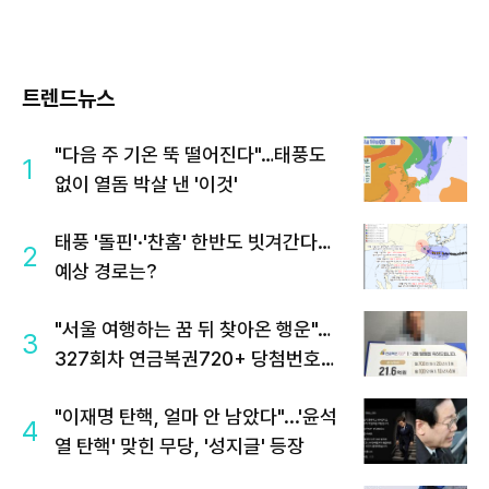
트렌드뉴스
"다음 주 기온 뚝 떨어진다"…태풍도
1
없이 열돔 박살 낸 '이것'
태풍 '돌핀'·'찬홈' 한반도 빗겨간다…
2
예상 경로는?
"서울 여행하는 꿈 뒤 찾아온 행운"…
3
327회차 연금복권720+ 당첨번호조
회 주목
"이재명 탄핵, 얼마 안 남았다"...'윤석
4
열 탄핵' 맞힌 무당, '성지글' 등장