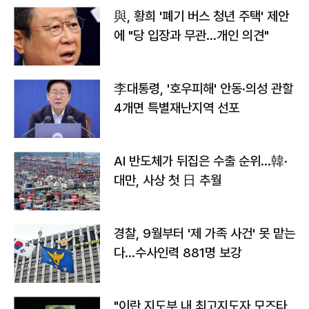
與, 황희 '폐기 버스 청년 주택' 제안
에 "당 입장과 무관…개인 의견"
李대통령, '호우피해' 안동·의성 관할
4개면 특별재난지역 선포
AI 반도체가 뒤집은 수출 순위…韓·
대만, 사상 첫 日 추월
경찰, 9월부터 '제 가족 사건' 못 맡는
다…수사인력 881명 보강
"이란 지도부 내 최고지도자 모즈타