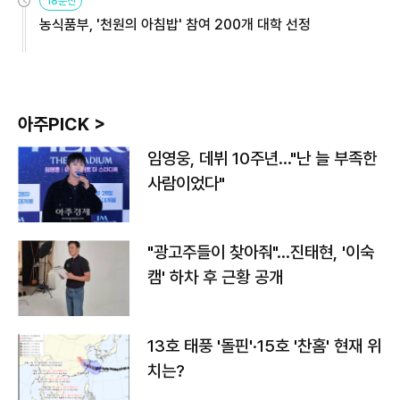
18분전
농식품부, '천원의 아침밥' 참여 200개 대학 선정
아주PICK >
임영웅, 데뷔 10주년…"난 늘 부족한
사람이었다"
"광고주들이 찾아줘"…진태현, '이숙
캠' 하차 후 근황 공개
13호 태풍 '돌핀'·15호 '찬홈' 현재 위
치는?