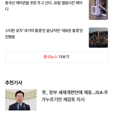
중국산 에어콘을 웃돈 주고 산다...유럽 열광시킨 메이
디
스티븐 로치 '과거의 홍콩'은 끝났지만 '새로운 홍콩'은
진행중
중국뉴스
더보기
추천기사
李, 정부 세제개편안에 제동…ISA·주
가누르기안 재검토 지시